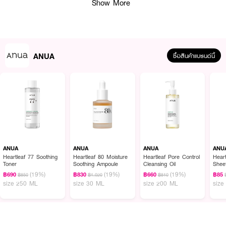
Show More
· Collagen ช่วยให้ผิวดูอิ่มฟูและเสริมความรู้สึกผิวนุ่มแน่นขึ้น
· ช่วยให้ผิวดู โกลว์ใส สดชื่น และมีชีวิตชีวามากขึ้น
· ช่วยลดความรู้สึกผิวแห้งตึงและทำให้ผิวดูชุ่มชื้นยาวนาน
· เหมาะกับทุกสภาพผิว รวมถึงผิวบอบบางและผิวที่มีแนวโน้มเป็นสิวง่าย
ANUA
ซื้อสินค้าแบรนด์นี้
· ใช้ได้ทั้งรูทีนกลางวันและกลางคืน เพื่อผิวดู glowy skin แบบสุขภาพดี
· FDA Registration No. : 10-2-6900002161
How to Use :
ทาผลิตภัณฑ์ในปริมาณที่เหมาะสมลงบนผิว
ANUA
ANUA
ANUA
ANU
Heartleaf 77 Soothing
Heartleaf 80 Moisture
Heartleaf Pore Control
Hear
Toner
Soothing Ampoule
Cleansing Oil
Shee
(19%)
(19%)
(19%)
฿690
฿830
฿660
฿85
฿850
฿1,020
฿810
size 250 ML
size 30 ML
size 200 ML
size