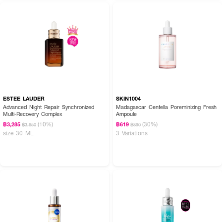
ESTEE LAUDER
SKIN1004
Advanced Night Repair Synchronized
Madagascar Centella Poreminizing Fresh
Multi-Recovery Complex
Ampoule
(10%)
(30%)
฿3,285
฿619
฿3,650
฿890
size 30 ML
3 Variations