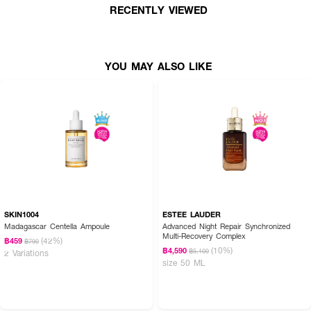
RECENTLY VIEWED
YOU MAY ALSO LIKE
SKIN1004
ESTEE LAUDER
Madagascar Centella Ampoule
Advanced Night Repair Synchronized
Multi-Recovery Complex
(42%)
฿459
฿790
(10%)
฿4,590
฿5,100
2 Variations
size 50 ML