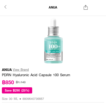
ANUA
ANUA
View Brand
PDRN Hyaluronic Acid Capsule 100 Serum
฿850
฿1,140
Save
฿290 (25%)
Size 30 ML • 8809640736667