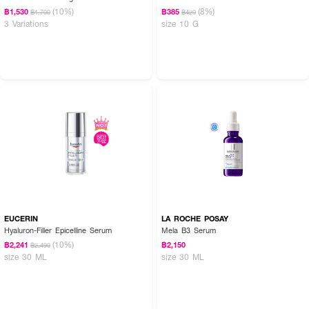
(10%)
(8%)
฿1,530
฿385
฿1,700
฿420
3 Variations
size 10 G
EUCERIN
LA ROCHE POSAY
Hyaluron-Filler Epicelline Serum
Mela B3 Serum
(10%)
฿2,241
฿2,150
฿2,490
size 30 ML
size 30 ML