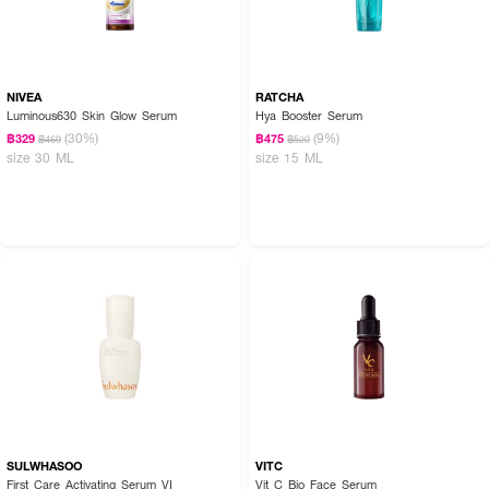
NIVEA
RATCHA
Luminous630 Skin Glow Serum
Hya Booster Serum
(30%)
(9%)
฿329
฿475
฿469
฿520
size 30 ML
size 15 ML
SULWHASOO
VITC
First Care Activating Serum VI
Vit C Bio Face Serum