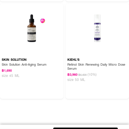
SKIN SOLUTION
KIEHL'S
Skin Solution Anti-Aging Serum
Retinol Skin Renewing Daily Micro Dose
Serum
฿1,690
(10%)
฿3,960
฿4,400
size 45 ML
size 50 ML