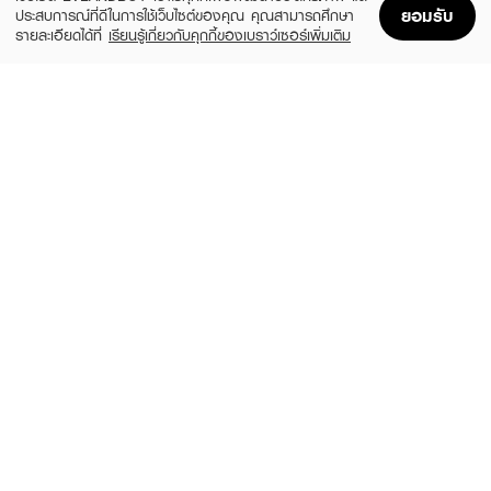
ยอมรับ
ประสบการณ์ที่ดีในการใช้เว็บไซต์ของคุณ คุณสามารถศึกษา
รายละเอียดได้ที่
เรียนรู้เกี่ยวกับคุกกี้ของเบราว์เซอร์เพิ่มเติม
Home
Home
Promotions
Promotions
Shopping Bag
Shopping Bag
Account
Account
GILLETTE
FLOWER KNOWS
Venus Smooth Sensitive 2Up 1X6X6
The Sweetie Bear Collection Hand Held
Mirror
฿329
(10%)
฿959
฿1,070
size 1 PCS
3 Variations
ANGEL BRA BRA
ANGEL BRA BRA
Skin Bra No Glue
Wing Bra Black Cup B
(49%)
(14%)
฿92
฿250
฿179
฿290