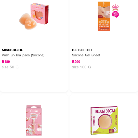
MISSBBGIRL
BE BETTER
Push up bra pads (Silicone)
Silicone Gel Sheet
฿189
฿290
size 50 G
size 100 G