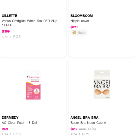
GILLETTE
BLOOMBOOM
Venus Cmftglide White Tea RZR 2Up
Nipple cover
1X4X4
฿219
฿399
Nude
size 1 PCS
DERMEDY
ANGEL BRA BRA
AC Clear Patch 18 Dot
Boom Bra Nude Cup A
(14%)
฿69
฿250
฿290
size 1 PCS
size 1 PCS