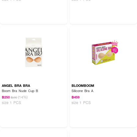
ANGEL BRA BRA
BLOOMBOOM
Boom Bra Nude Cup B
Silicone Bra A
(14%)
฿250
฿459
฿290
size 1 PCS
size 1 PCS