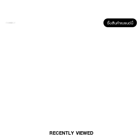
ซื้อสินค้าแบรนด์นี้
• ปลายแปรงตัดเฉียง ออกแบบเพื่อการเขียนคิ้วโดยเฉพาะ
• เหมาะสำหรับการวาดกรอบคิ้วหรือเติมเส้นให้ดูเป็นธรรมชาติ
• ใช้ได้กับผลิตภัณฑ์เขียนคิ้วทั้งแบบฝุ่น เจล หรือครีม
• ควบคุมทิศทางการวาดได้ดี ช่วยให้คิ้วดูเป๊ะแต่ยังดูนุ่มนวล
• ด้ามจับถนัดมือ น้ำหนักเบา ใช้งานสะดวก
How to Use:
RECENTLY VIEWED
• จุ่มผลิตภัณฑ์ที่ใช้เขียนคิ้วในปริมาณเล็กน้อย