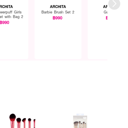
RCHITA
ARCHITA
ARCHITA
werpuff Girls
Barbie Brush Set 2
Gua Sha
et with Bag 2
฿990
฿390
฿990