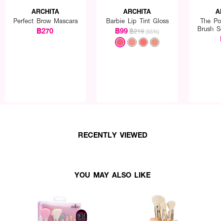
ARCHITA
ARCHITA
A
Perfect Brow Mascara
Barbie Lip Tint Gloss
The Po
Brush S
฿270
฿99
฿219
(55%)
RECENTLY VIEWED
YOU MAY ALSO LIKE