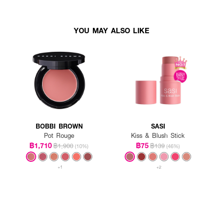
YOU MAY ALSO LIKE
BOBBI BROWN
SASI
Pot Rouge
Kiss & Blush Stick
฿1,710
฿75
฿1,900
฿139
(10%)
(46%)
+1
+2