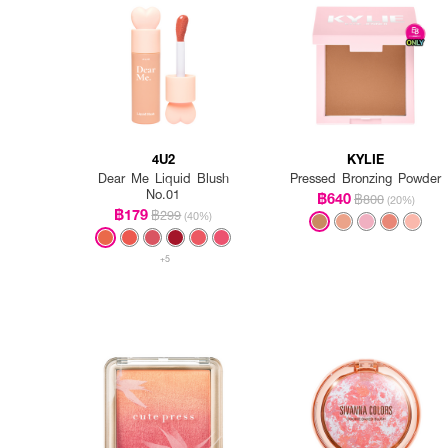
4U2
KYLIE
Dear Me Liquid Blush
Pressed Bronzing Powder
No.01
฿640
฿800
(20%)
฿179
฿299
(40%)
+5