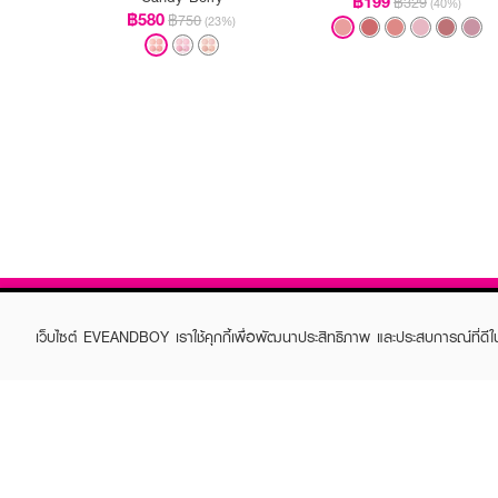
฿199
฿329
(40%)
฿580
฿750
(23%)
เว็บไซต์ EVEANDBOY เราใช้คุกกี้เพื่อพัฒนาประสิทธิภาพ และประสบการณ์ที่ดี
ABOUT EVEANDBOY
CUS
Brand story
Online