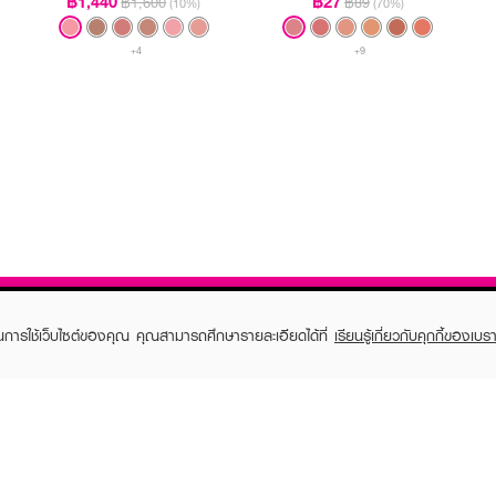
฿1,440
฿27
฿1,600
฿89
(10%)
(70%)
+4
+9
ในการใช้เว็บไซต์ของคุณ คุณสามารถศึกษารายละเอียดได้ที่
เรียนรู้เกี่ยวกับคุกกี้ของเบรา
TOMER CARE
EVEANDBOY MEMBER
 Shopping
Member registration