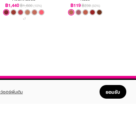
฿1,440
฿119
฿1,600
฿239
(10%)
(50%)
+7
ยอมรับ
ว์เซอร์เพิ่มเติม
FOLLOW US