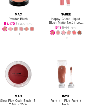
MAC
NAREE
Powder Blush
Happy Cheek Liquid
Blush Matte No.01 Love
฿1,170
฿1,300
(10%)
At First Sight
฿49
฿199
(75%)
+4
+2
MAC
IN2IT
Glow Play Cush Blush -BI
Paint It - PI01 Paint It
7.3Gm/.25Oz
Nude