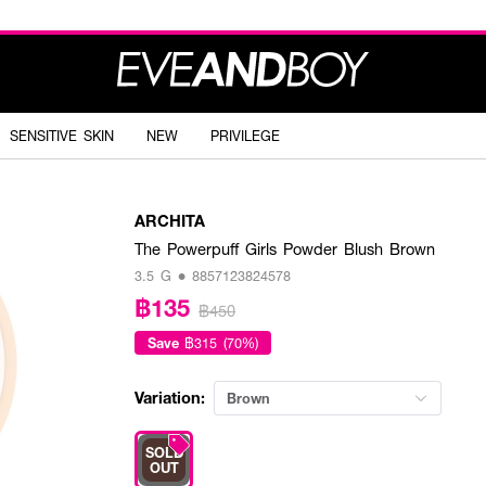
SENSITIVE SKIN
NEW
PRIVILEGE
ARCHITA
The Powerpuff Girls Powder Blush Brown
3.5 G • 8857123824578
฿135
฿450
Save
฿315 (70%)
Variation:
Brown
SOLD
OUT