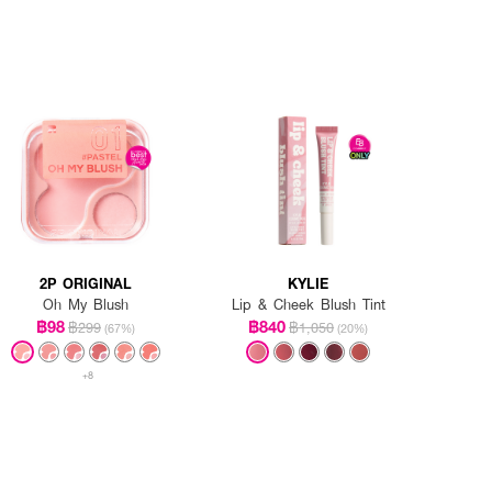
2P ORIGINAL
KYLIE
Oh My Blush
Lip & Cheek Blush Tint
฿98
฿840
฿299
฿1,050
(67%)
(20%)
+8