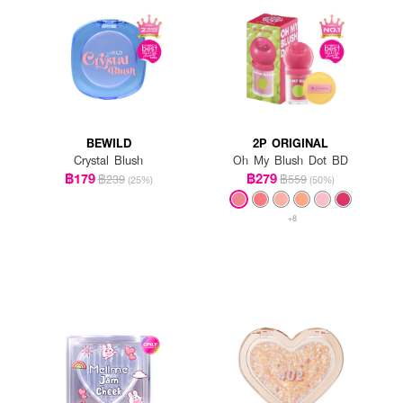
BEWILD
2P ORIGINAL
Crystal Blush
Oh My Blush Dot BD
฿179
฿279
฿239
฿559
(25%)
(50%)
+8