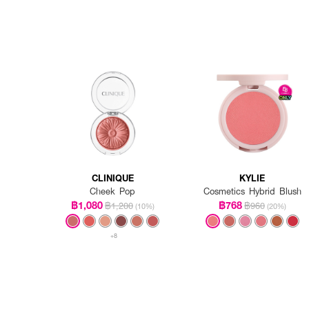
CLINIQUE
KYLIE
Cheek Pop
Cosmetics Hybrid Blush
฿1,080
฿768
฿1,200
฿960
(10%)
(20%)
+8