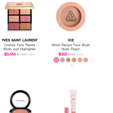
YVES SAINT LAURENT
3CE
Couture Face Palette
Mood Recipe Face Blush
Blush and Highlighter
Nude Peach
฿3,555
฿350
฿3,950
฿590
(10%)
(41%)
+2