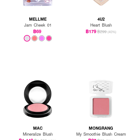
MELLME
4U2
Jam Cheek 01
Heart Blush
฿69
฿179
฿299
(40%)
MAC
MONGRANG
Mineralize Blush
My Smoothie Blush Cream