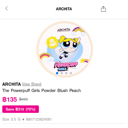
ARCHITA
ARCHITA
View Brand
The Powerpuff Girls Powder Blush Peach
฿135
฿450
Save
฿315 (70%)
Size 3.5 G • 8857123824561