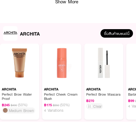
Show More
ARCHITA
ซื้อสินค้าแบรนด์นี้
ARCHITA
ARCHITA
ARCHITA
ARC
Perfect Brow Water
Perfect Cheek Cream
Perfect Brow Mascara
Barbi
Proof
Blush
฿270
฿99
(50%)
(50%)
฿245
฿175
฿490
฿350
4 Va
Clear
4 Variations
Medium Brown
ผลลัพธ์ที่ได้ :