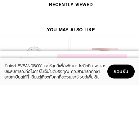
RECENTLY VIEWED
บลัชตกแต่งบริเวณพวงแก้ม ให้ดูมีเลือดฝาด เพิ่มสีสันบนใบหน้า อัดแน่นด้วยสาร
ต้านอนุมูลอิสระที่เป็นสาเหตุของริ้วรอย เติมความชุ่มชื้นให้กับผิว ช่วยให้ผิวหน้า
เนียนนุ่ม สดใส ดูสม่ำเสมอ
• ผลิตภัณฑ์สำหรับตกแต่งบริเวณแก้ม Archita
YOU MAY ALSO LIKE
• เติมความชุ่มชื้นให้กับผิว
• ช่วยให้ผิวหน้าเนียนนุ่ม สดใส
• สี PEACH Bubbles
NOTIFY ME
เว็บไซต์ EVEANDBOY เราใช้คุกกี้เพื่อพัฒนาประสิทธิภาพ และ
• ขนาด 3.5 g
ยอมรับ
ประสบการณ์ที่ดีในการใช้เว็บไซต์ของคุณ คุณสามารถศึกษา
รายละเอียดได้ที่
เรียนรู้เกี่ยวกับคุกกี้ของเบราว์เซอร์เพิ่มเติม
How To Use :
Home
Home
Promotions
Promotions
Shopping Bag
Shopping Bag
Account
Account
ใช้ Archita The Powerpuff Girls Powder Blush ทาตกแต่งบริเวณแก้ม
CLINIQUE
KYLIE
Cheek Pop
Cosmetics Hybrid Blush
(10%)
(20%)
฿1,080
฿768
฿1,200
฿960
14 Variations
6 Variations