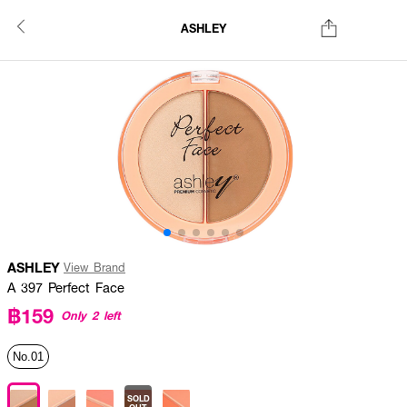
ASHLEY
ASHLEY
View Brand
A 397 Perfect Face
฿159
Only 2 left
No.01
SOLD