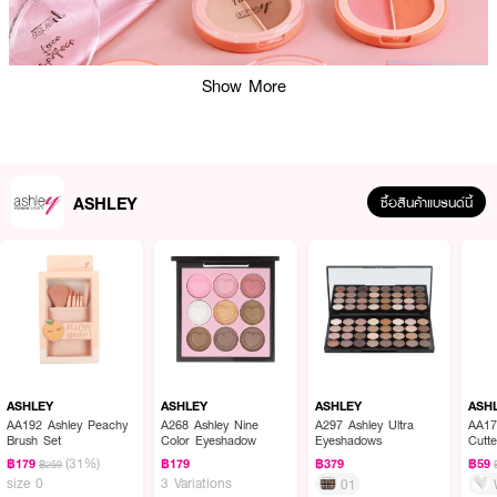
Show More
ASHLEY
ซื้อสินค้าแบรนด์นี้
ผลลัพธ์ที่ได้ :
Ashley Perfect Face รุ่น A 397 No.01 บลัชออน 2 เฉดสีสวย พร้อมไฮไลท์เเละ
คอนทัวร์ในตลับเดียว พิกเมนต์เเน่น เพิ่มความโดดเด่นให้พวงแก้ม สวยสะกดทุก
สายตา
ASHLEY
ASHLEY
ASHLEY
ASH
AA192 Ashley Peachy
A268 Ashley Nine
A297 Ashley Ultra
AA17
บลัชออน 2 เฉดสีสวย
Brush Set
Color Eyeshadow
Eyeshadows
Cutte
ไฮไลท์เเละคอนทัวร์ในตลับเดียว
(31%)
฿179
฿179
฿379
฿59
฿259
เม็ดสีแน่น เหมาะทุกสีผิว
size 0
3 Variations
01