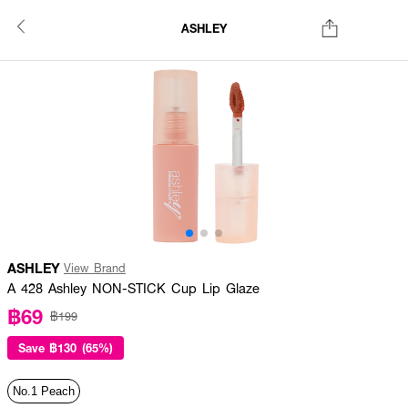
ASHLEY
ASHLEY
View Brand
A 428 Ashley NON-STICK Cup Lip Glaze
฿69
฿199
Save
฿130 (65%)
No.1 Peach