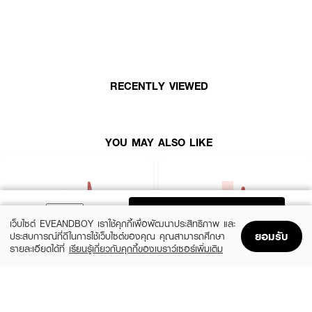
มีให้เลือกถึง 4 สี 01 Peach 02 Ruby Red 03 Rose Pink 04 Reddish
Wine
· ลิปนํ้าเคลือบที่มอบความฉํ่าวาวให้ริมฝีปากดูมีเสน่ห์
· ช่วยให้สีปากคงทนสวยโดดเด่น ไม่เลือนหายหรือจางระหว่างวัน
RECENTLY VIEWED
· สัมผัสเบาสบาย ไม่เหนอะหนะ
· ไม่ทิ้งคราบบนแก้วหรือหลอด
YOU MAY ALSO LIKE
How To Use :
ทาตกแต่งริมฝีปาก
ADD TO BAG
เว็บไซต์ EVEANDBOY เราใช้คุกกี้เพื่อพัฒนาประสิทธิภาพ และ
ยอมรับ
ประสบการณ์ที่ดีในการใช้เว็บไซต์ของคุณ คุณสามารถศึกษา
รายละเอียดได้ที่
เรียนรู้เกี่ยวกับคุกกี้ของเบราว์เซอร์เพิ่มเติม
Home
Home
Promotions
Promotions
Shopping Bag
Shopping Bag
Account
Account
MAYBELLINE
4U2
Superstay Vinyl Ink 35 Cheeky As
Jelly Tint