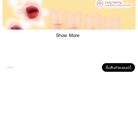
Show More
ซื้อสินค้าแบรนด์นี้
ผลลัพธ์ที่ได้ :
ASHLEY A 428 Ashley NON-STICK Cup Lip Glaze
ลิปนํ้าเคลือบที่มอบ
ความฉํ่าวาวให้ริมฝีปากดูมีเสน่ห์ ด้วยเทคโนโลยีล็อกสีที่ช่วยให้สีปากคงทนสวยโดด
เด่น ไม่เลือนหายหรือจางระหว่างวัน สัมผัสเบาสบาย ไม่เหนอะหนะ ติดปากแน่นสนิท
แต่ไม่ทิ้งคราบบนแก้วหรือหลอด สร้างความมั่นใจในทุกจังหวะการใช้ชีวิต