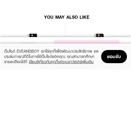
YOU MAY ALSO LIKE
NOTIFY ME
เว็บไซต์ EVEANDBOY เราใช้คุกกี้เพื่อพัฒนาประสิทธิภาพ และ
ยอมรับ
ประสบการณ์ที่ดีในการใช้เว็บไซต์ของคุณ คุณสามารถศึกษา
รายละเอียดได้ที่
เรียนรู้เกี่ยวกับคุกกี้ของเบราว์เซอร์เพิ่มเติม
Home
Home
Promotions
Promotions
Shopping Bag
Shopping Bag
Account
Account
● เนื้อเจลพิกเมนท์แน่น ให้สีดำขลับคมชัด
LIFEFORD
LIFEFORD
Extreme Super Black Eyeliner
Extreme Super Eyeliner
● สามารถใช้เป็นอายไลน์เนอร์และอายแชโดว์ได้
(38%)
(38%)
฿99
฿99
฿159
฿159
size 0.5 G
Brown
● ในขณะที่เขียนจะยังเกลี่ยได้อยู่แล้วค่อยเซ็ทตัว
● สามารถเขียนใต้ตาให้ลุคตาคม เฉี่ยวได้
● ขนาดสินค้า (กว้างxยาวxสูง) : 1.4 x 6.4 x 18.9 cm
How To Use :