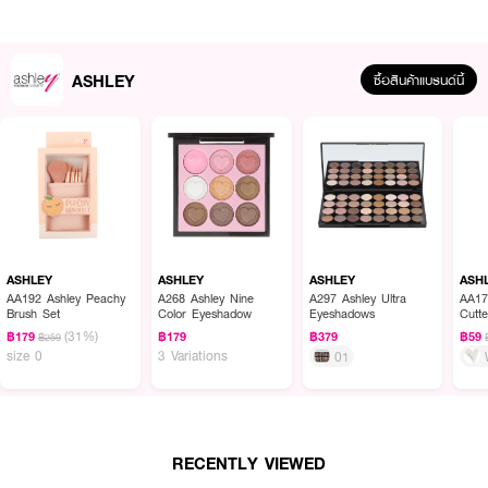
ASHLEY
ซื้อสินค้าแบรนด์นี้
ผลลัพธ์ที่ได้
เนรมิตรดวงตาสวยคมกลมโตด้วย
Ashley Killer Black Eyeliner
เขียนง่าย สีดำ
สนิท ติดทนนาน กันน้ำ กันเหงื่อ เสกเมคอัพได้ทุกลุค จะวันเบาๆหรือวันที่ต้องเจอ
เรื่องหนักเหงื่อออกเท่าไหร่ก็เอาอยู่!
ASHLEY
ASHLEY
ASHLEY
ASH
AA192 Ashley Peachy
A268 Ashley Nine
A297 Ashley Ultra
AA17
Brush Set
Color Eyeshadow
Eyeshadows
Cutte
(31%)
฿179
฿179
฿379
฿59
฿259
size 0
3 Variations
01
RECENTLY VIEWED