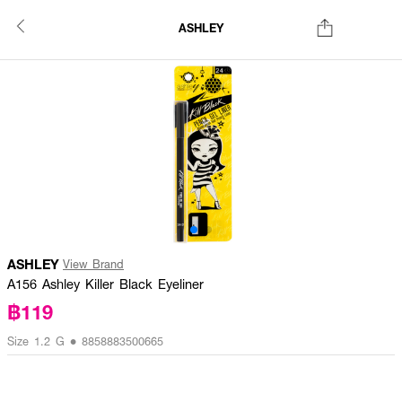
ASHLEY
ASHLEY
View Brand
A156 Ashley Killer Black Eyeliner
฿119
Size 1.2 G • 8858883500665