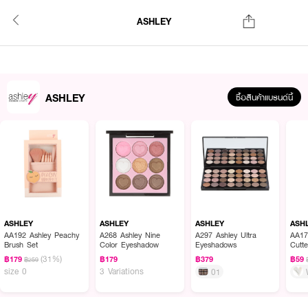
ASHLEY
ASHLEY
ซื้อสินค้าแบรนด์นี้
ASHLEY
ASHLEY
ASHLEY
ASH
AA192 Ashley Peachy
A268 Ashley Nine
A297 Ashley Ultra
AA17
Brush Set
Color Eyeshadow
Eyeshadows
Cutte
(31%)
฿179
฿179
฿379
฿59
฿259
size 0
3 Variations
01