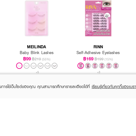
icker Size L No.2 เน้นชั้นตาแบบชัดเจน
การ แนะนำวางช่วงกลางตาจะได้ตาสองชั้นที่เป็นธรรมชาติ
ม้วน แล้ววางลงบนเปลือกตา ค่อยๆ กดให้แน่นๆ หรือใช้ไม้ตัว Y จิ้มลงไปตรงกลางเป
MEILINDA
RINN
สองชั้นลงไป จากนั้นก็ลืมตาขึ้นและค้างไม้ทิ้งไว้จนได้ชั้นตาสองที่ต้องการ จึงเอาไม้ออก
Baby Blink Lashes
Self-Adhesive Eyelashes
฿99
฿169
฿219
฿199
(55%)
(15%)
+5
+3
ในการใช้เว็บไซต์ของคุณ คุณสามารถศึกษารายละเอียดได้ที่
เรียนรู้เกี่ยวกับคุกกี้ของเบรา