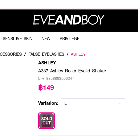
SENSITIVE SKIN
NEW
PRIVILEGE
CESSORIES
/
FALSE EYELASHES
/
ASHLEY
ASHLEY
A337 Ashley Roller Eyelid Sticker
L • 8858883506247
฿149
Variation:
L
SOLD
OUT