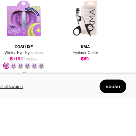
ลือกตาตรงเส้นที่เรากะไว้
COSLUXE
KMA
 เท่านี้ก็จะได้ตาสองชั้นที่
Winky Eye Eyelashes
Eyelash Curler
฿118
฿69
฿129
(9%)
+4
ยอมรับ
ว์เซอร์เพิ่มเติม