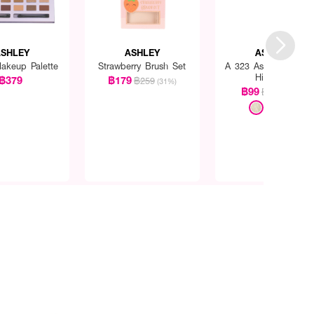
SHLEY
ASHLEY
ASHLEY
Makeup Palette
Strawberry Brush Set
A 323 Ashley Go Gl
Highlight
฿379
฿179
฿259
(31%)
฿99
฿149
(34%)