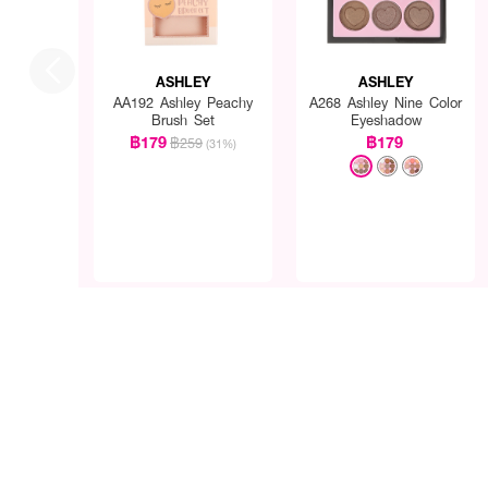
ASHLEY
ASHLEY
AA192 Ashley Peachy
A268 Ashley Nine Color
Brush Set
Eyeshadow
฿179
฿179
฿259
(31%)
● เนื้อเทปบางเบา กันน้ำ กัน
● ติดง่าย เนียบเรียบไปกับผิ
● ลอกออกง่าย ไม่ทิ้งครา
● แบบม้วน ใช้งานง่าย พก
● ขนาดสินค้า (กว้างxสูง) 
สติกเกอร์ติดตาสองชั้น Ashl
● Ashley Roller Eyelid St