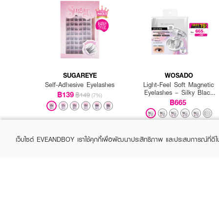
● Ashley Roller Eyelid St
How To Use :
1. วัดตำแหน่งชั้นตาที่ต้อง
2. ลอกแผ่นสติกเกอร์ออกจาก
SUGAREYE
WOSADO
แล้วค่อยๆ ติดแผ่นสติกเกอร์ตา
Self-Adhesive Eyelashes
Light-Feel Soft Magnetic
เป็นธรรมชาติแล้ว
Eyelashes – Silky Black
฿139
฿149
(7%)
2.0 (All-in-One Pack)
฿665
+1
เว็บไซต์ EVEANDBOY เราใช้คุกกี้เพื่อพัฒนาประสิทธิภาพ และประสบการณ์ที่ดี