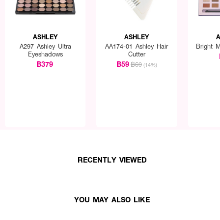
ASHLEY
ASHLEY
A
A297 Ashley Ultra
AA174-01 Ashley Hair
Bright 
Eyeshadows
Cutter
฿379
฿59
฿69
(14%)
เหงื่อ
ว
บกาว
พาสะดวกสบาย
RECENTLY VIEWED
: 6x6.3 ซม.
ey Roller Eyelid Sticker A 337 มี 2 ขนาดให้เลือกใช้งาน
YOU MAY ALSO LIKE
icker Size S No.1 เน้นชั้นตาแบบธรรมชาติ