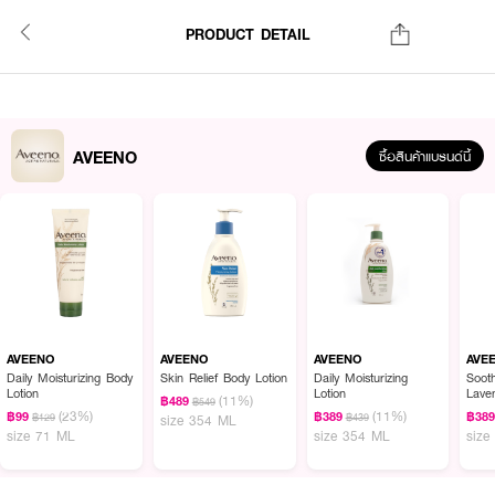
PRODUCT DETAIL
AVEENO
ซื้อสินค้าแบรนด์นี้
AVEENO
AVEENO
AVEENO
AVE
Daily Moisturizing Body
Skin Relief Body Lotion
Daily Moisturizing
Sooth
Lotion
Lotion
Lave
(11%)
฿489
฿549
(23%)
(11%)
฿99
฿389
฿38
฿129
฿439
size 354 ML
size 71 ML
size 354 ML
size