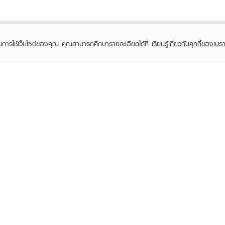
ในการใช้เว็บไซต์ของคุณ คุณสามารถศึกษารายละเอียดได้ที่
เรียนรู้เกี่ยวกับคุกกี้ของเบรา
TOMER CARE
EVEANDBOY MEMBER
 Shopping
Member registration
 store
t us