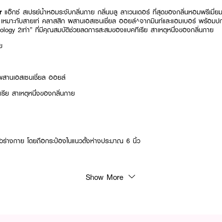
er
แอ๊กซ์ สเปรย์น้ำหอมระงับกลิ่นกาย กลิ่นบลู ลาเวนเดอร์ ที่สุดของกลิ่นหอมพรีเมี่ย
่ เหมาะกับสายเท่ คลาสสิก ผสานเอสเซนเชี่ยล ออยล์^จากมินท์และแอมเบอร์ พร้อมป
ogy 2เท่า” ที่มีคุณสมบัติช่วยลดการสะสมของแบคทีเรีย สาเหตุหนึ่งของกลิ่นกาย
าย
ผสานเอสเซนเชี่ยล ออยล์
ีย สาเหตุหนึ่งของกลิ่นกาย
ทั่วร่างกาย โดยถือกระป๋องในแนวตั้งห่างประมาณ 6 นิ้ว
Show More