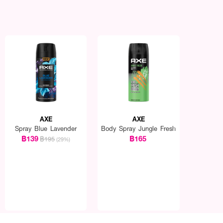
AXE
AXE
Spray Blue Lavender
Body Spray Jungle Fresh
฿139
฿165
฿195
(29%)