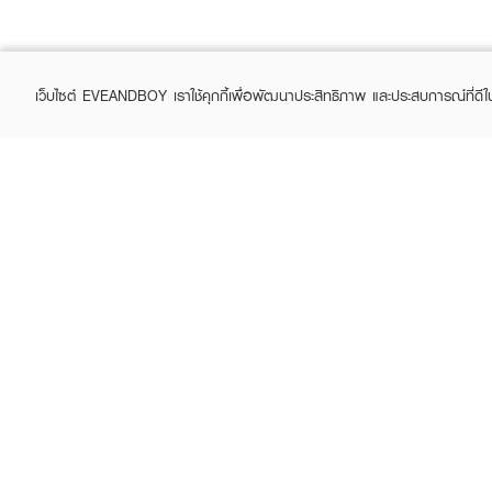
เว็บไซต์ EVEANDBOY เราใช้คุกกี้เพื่อพัฒนาประสิทธิภาพ และประสบการณ์ที่ดี
ABOUT EVEANDBOY
CUS
Brand story
Online
Privacy Policy
Find a
Terms and Conditions
Contac
Sell on EVEANDBOY
Whistleblowing