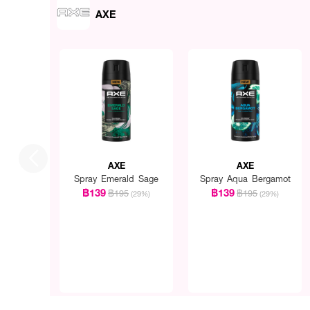
AXE
AXE
AXE
Spray Emerald Sage
Spray Aqua Bergamot
฿139
฿139
฿195
฿195
(29%)
(29%)