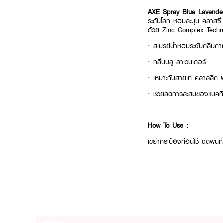
AXE Spray Blue Lavend
ระดับโลก หอมละมุน คลาสซี
ด้วย Zinc Complex Technol
· สเปรย์น้ำหอมระงับกลิ่นก
· กลิ่นบลู ลาเวนเดอร์
· เหมาะกับสายเท่ คลาสสิก 
· ช่วยลดการสะสมของแบคทีเร
How To Use :
เขย่ากระป๋องก่อนใช้ ฉีดพ่น