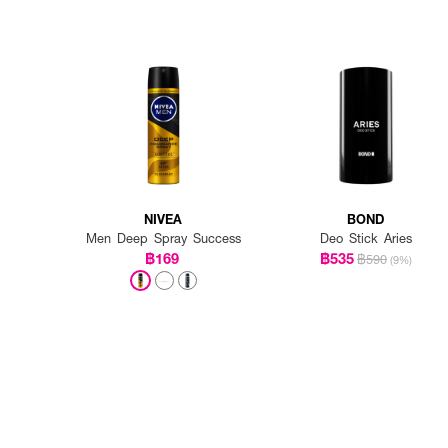
NIVEA
BOND
Men Deep Spray Success
Deo Stick Aries
฿169
฿535
฿590
(9%)