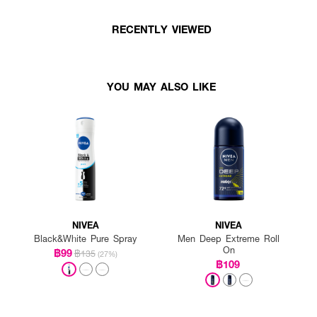
RECENTLY VIEWED
YOU MAY ALSO LIKE
NIVEA
NIVEA
Black&White Pure Spray
Men Deep Extreme Roll
On
฿99
฿135
(27%)
฿109