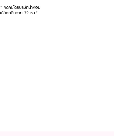
ม” คิดค้นโดยบริษัทน้ำหอม
กป้องกลิ่นกาย 72 ชม.*