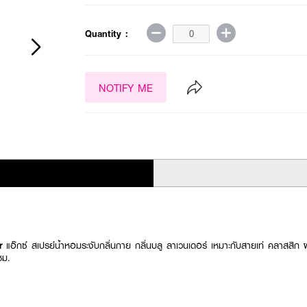
Quantity :
NOTIFY ME
er
แอ๊กซ์ สเปรย์น้ำหอมระงับกลิ่นกาย กลิ่นบลู ลาเวนเดอร์ เหมาะกับสายเท่ คลาสสิก
ชม.