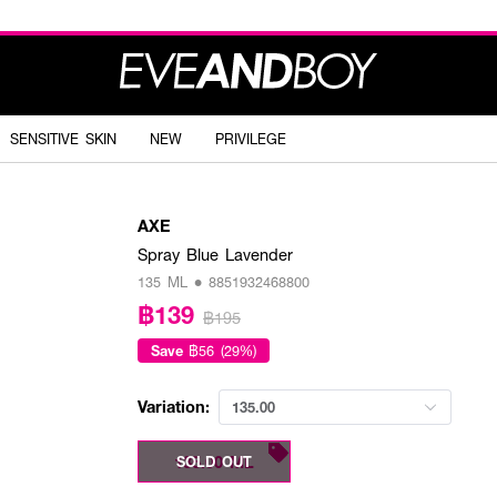
SENSITIVE SKIN
NEW
PRIVILEGE
AXE
Spray Blue Lavender
135 ML • 8851932468800
฿139
฿195
Save
฿56 (29%)
Variation:
135.00
135.00 ML
SOLD OUT