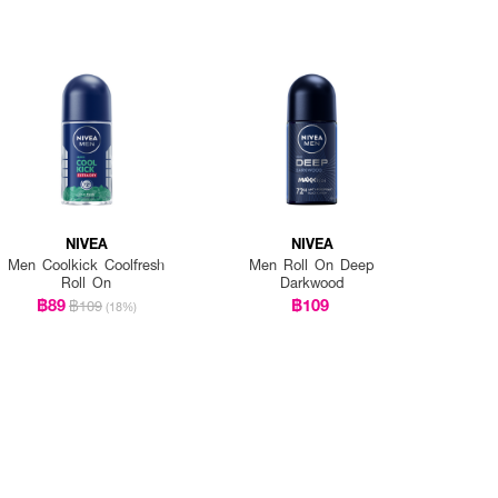
NIVEA
NIVEA
Men Coolkick Coolfresh
Men Roll On Deep
Roll On
Darkwood
฿89
฿109
฿109
(18%)