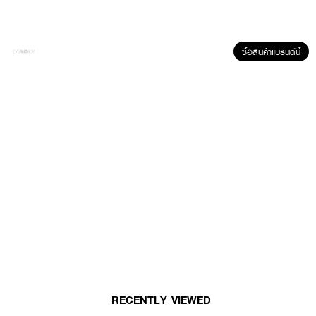
ซื้อสินค้าแบรนด์นี้
ผลลัพธ์ที่ได้:
ช่วยปรับสีผิวให้สม่ำเสมอและกระจ่างใสขึ้นอย่างเป็นธรรมชาติ พร้อมลดเลือนจุด
ด่างดำและรอยหมองคล้ำ เนื้อเอสเซ้นซ์ซึมซาบเข้าสู่ผิวได้อย่างรวดเร็ว ช่วยปลอบ
ประโลมผิวและเติมความชุ่มชื้นด้วยไฮยาลูรอน มอบผิวที่เรียบเนียน นุ่มนวล และ
พร้อมสำหรับการบำรุงในขั้นตอนถ็ดไป
● บีแล็บ ยูจา ไนอะซินาไมด์ ไบรท์เทนนิ่ง เอสเซ้นซ์ โทนเนอร์ แพด
● Brightening Boost อุดมด้วยสารสกัดจากส้มยูจาที่ช่วยให้ผิวแลดูกระจ่างใสและ
RECENTLY VIEWED
มีชีวิตชีวา