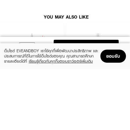
● Dark Spot Correction ช่วยลดเลือนจุดด่างดำและปรับสีผิวที่ดูไม่สม่ำเสมอให้
เรียบเนียน
YOU MAY ALSO LIKE
● Dual Function ใช้เช็ดเพื่อเตรียมผิวหรือใช้มาสก์เพื่อการบำรุงที่ล้ำลึกยิ่งขึ้น
● Moisture & Soothing มีส่วนผสมของ Sodium Hyaluronate และ Allantoin
ช่วยเติมน้ำให้ผิวและลดการระคายเคือง
● Anti-Aging Benefits ผสาน Adenosine ช่วยดูแลเรื่องริ้วรอยเล็กๆ ให้ผิวดู
ADD TO BAG
เรียบเนียนขึ้น
เว็บไซต์ EVEANDBOY เราใช้คุกกี้เพื่อพัฒนาประสิทธิภาพ และ
ยอมรับ
ประสบการณ์ที่ดีในการใช้เว็บไซต์ของคุณ คุณสามารถศึกษา
● Safe for Teens สูตรอ่อนโยนที่สามารถใช้ได้ตั้งแต่อายุ 13 ปีขึ้นไป
รายละเอียดได้ที่
เรียนรู้เกี่ยวกับคุกกี้ของเบราว์เซอร์เพิ่มเติม
Home
Home
Promotions
Promotions
Shopping Bag
Shopping Bag
Account
Account
● FDA Registration no. 10-2-6800036954
● ปริมาณ: 25 ml (บรรจุ 10 แผ่น)
THE ORDINARY
KIEHL'S
Glycolic Acid 7% Exfoliating Toner
Calendula Herbal Extract Alcohol-Free
Toner
฿770
(10%)
฿1,125
฿1,250
size 240 ML
How To Use:
3 Variations
● หลังทำความสะอาดผิวหน้า ใช้แผ่นโทนเนอร์เช็ดเบาๆ ให้ทั่วใบหน้าตามแนวรูขุมขน
● สำหรับการบำรุงพิเศษ: วางแผ่นแพดทิ้งไว้บริเวณที่ต้องการการดูแลเป็นพิเศษ
(เช่น แก้มหรือหน้าผาก) มาสก์ทิ้งไว้ 5-10 นาที