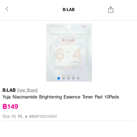
B:LAB
B:LAB
View Brand
Yuja Niacinamide Brightening Essence Toner Pad 10Pads
฿149
Size 25 ML • 8809735510554