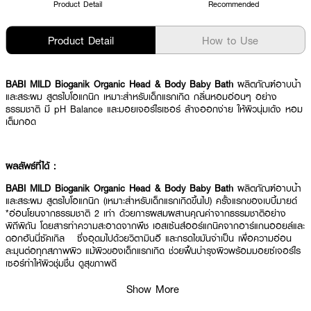
Product Detail
Recommended
Product Detail
How to Use
BABI MILD Bioganik Organic Head & Body Baby Bath
ผลิตภัณฑ์อาบน้ำ
และสระผม สูตรไบโอแกนิก เหมาะสำหรับเด็กแรกเกิด กลิ่นหอมอ่อนๆ อย่าง
ธรรมชาติ มี pH Balance และมอยเจอร์ไรเซอร์ ล้างออกง่าย ให้ผิวนุ่มเด้ง หอม
เต็มกอด
ผลลัพธ์ที่ได้ :
BABI MILD Bioganik Organic Head & Body Baby Bath
ผลิตภัณฑ์อาบน้ำ
และสระผม สูตรไบโอแกนิก (เหมาะสำหรับเด็กแรกเกิดขึ้นไป) ครั้งแรกของเบบี้มายด์
*อ่อนโยนจากธรรมชาติ 2 เท่า ด้วยการผสมผสานคุณค่าจากธรรมชาติอย่าง
พิถีพิถัน โดยสารทำความสะอาดจากพืช เอสเซ้นส์ออร์แกนิคจากอาร์แกนออยล์และ
ดอกฮันนี่ซัคเกิล ซึ่งอุดมไปด้วยวิตามินอี และกรดไขมันจำเป็น เพื่อความอ่อน
ละมุนต่อทุกสภาพผิว แม้ผิวของเด็กแรกเกิด ช่วยฟื้นบำรุงผิวพร้อมมอยซ์เจอร์ไร
เซอร์ทำให้ผิวชุ่มชื่น ดูสุขภาพดี
·
เซราไมด์เพื่อผิวแข็งแรง และล็อกความชุ่มชื้น
Show More
·
Goodbye Tears ผ่านการทดสอบ ไม่ระคายเคืองดวงตา