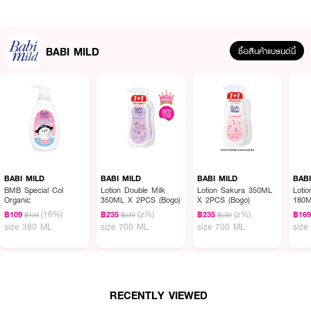
·
เอสเซนส์ออร์แกนิกอาร์แกนออยล์ 100% มาตรฐานระดับโลก COSMOS
·
100% สารทำความสะอาดทำจากพืชธรรมชาติ
BABI MILD
ซื้อสินค้าแบรนด์นี้
·
ไม่ใส่สารเคมีอันตราย 14 ชนิด ได้แก่ สารพาราเบน, สารสบู่, สี, สาร SLS, กลู
เตน, สารผสมที่ได้จากสัตว์, เอทิลแอลกอฮอล์, ส่วนผสมที่ได้จากปิโตรเลียม,
ฟอร์มาลดีไฮด์, ไตรโครซาน, พทาเลท, ลาโนลิน, เอทาโนลามีน, BHA/BHT
· FDA Registration No. : 10-1-6200039068
How to Use :
เทลงบนฝ่ามือหรือฟองน้ำ ถูตามเส้นผม และลำตัว แล้วล้างออกด้วยน้ำสะอาด
BABI MILD
BABI MILD
BABI MILD
BAB
BMB Special Col
Lotion Double Milk
Lotion Sakura 350ML
Loti
สีของผลิตภัณฑ์อาจมีการเปลี่ยนแปลงได้ เนื่องจากเป็นสารทำความสะอาดจากพืช
Organic
350ML X 2PCS (Bogo)
X 2PCS (Bogo)
180M
แต่ไม่มีผลต่อคุณภาพผลิตภัณฑ์
(16%)
(2%)
(2%)
฿109
฿235
฿235
฿16
฿129
฿239
฿239
size 380 ML
size 700 ML
size 700 ML
size
RECENTLY VIEWED