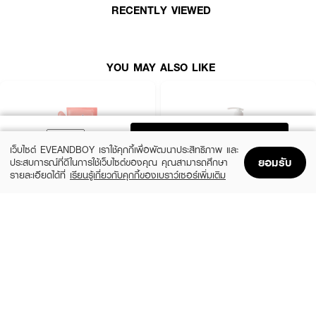
อย่างล้ำลึก
RECENTLY VIEWED
· Hypoallergenic tested ผ่านการทดสอบโดยผู้เชี่ยวชาญด้านผิวหนังว่าไม่ก่อให้
เกิดการระคายเคือง
· ไม่ใส่สารเคมีอันตราย 18 ชนิด
YOU MAY ALSO LIKE
· ผ่านการทดสอบการระคายเคืองต่อดวงตา
· วิตามิน อี ช่วยบำรุงผิวชุ่มชื้น
· FDA Registration No. : 10-1-6900005007
ADD TO BAG
เว็บไซต์ EVEANDBOY เราใช้คุกกี้เพื่อพัฒนาประสิทธิภาพ และ
ยอมรับ
ประสบการณ์ที่ดีในการใช้เว็บไซต์ของคุณ คุณสามารถศึกษา
รายละเอียดได้ที่
เรียนรู้เกี่ยวกับคุกกี้ของเบราว์เซอร์เพิ่มเติม
How to Use :
Home
Home
Promotions
Promotions
Shopping Bag
Shopping Bag
Account
Account
ปั๊มโฟมลงบนฝ่ามือหรือฟองน้ำ ถูตามลำตัว แล้งล้างออกด้วยน้ำสะอาด
BENICE
BATHOLOGY
Shower Cream Peachy Peach & Shea
BATHOLOGY PEONY Anti- Oxidant &
Butter
Nourishing Shower Gel
฿99
฿199
size 400 ML
1,000.00