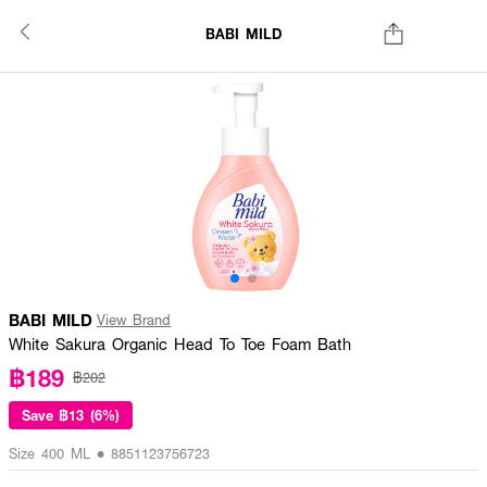
BABI MILD
BABI MILD
View Brand
White Sakura Organic Head To Toe Foam Bath
฿189
฿202
Save
฿13 (6%)
Size 400 ML • 8851123756723