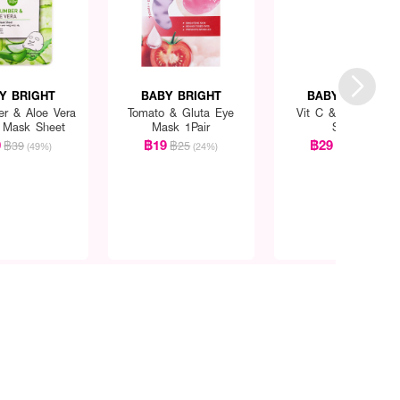
Y BRIGHT
BABY BRIGHT
BABY BRIGHT
r & Aloe Vera
Tomato & Gluta Eye
Vit C & Yuzu Body
 Mask Sheet
Mask 1Pair
Scrub
0
฿19
฿29
฿39
฿25
฿39
(49%)
(24%)
(26%)