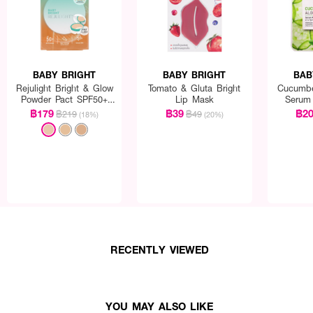
ื้น
สะดวก
BABY BRIGHT
BABY BRIGHT
BAB
0005283
Rejulight Bright & Glow
Tomato & Gluta Bright
Cucumbe
Powder Pact SPF50+
Lip Mask
Serum
PA++++
฿179
฿39
฿2
฿219
฿49
(18%)
(20%)
RECENTLY VIEWED
YOU MAY ALSO LIKE