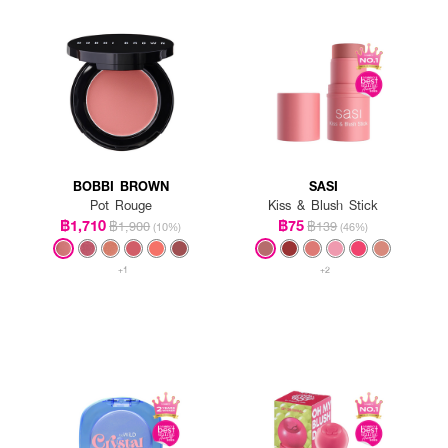
BOBBI BROWN
SASI
Pot Rouge
Kiss & Blush Stick
฿1,710
฿75
฿1,900
฿139
(10%)
(46%)
+1
+2