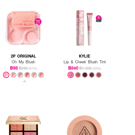
2P ORIGINAL
KYLIE
Oh My Blush
Lip & Cheek Blush Tint
฿98
฿840
฿299
฿1,050
(67%)
(20%)
+8