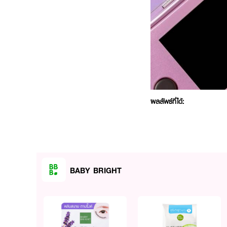
ผลลัพธ์ที่ได้:
บลัชบาล์มเนื้อนุ่มแบบแท่งท
สกัดจาก น้ำมันเมล็ดมีโดว์โฟ
ชื้นและเรียบเนียน พร้อมสารแอ
พร้อมดูแลความมันส่วนเกินบน
เลเยอร์เพื่อให้สีเข้มขึ้นก็สะด
BABY BRIGHT
● เบบี้ไบร์ท แบร์ บลัช บาล
● เนื้อบาล์มนุ่ม เกลี่ยง่าย
● ใช้ได้ทั้งแก้มและริมฝีปาก
● อุดมด้วยสารสกัดจากธร