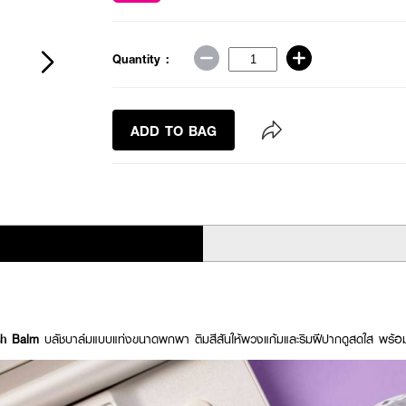
Quantity :
ADD TO BAG
h Balm
บลัชบาล์มแบบแท่งขนาดพกพา ติมสีสันให้พวงแก้มและริมฝีปากดูสดใส พร้อม