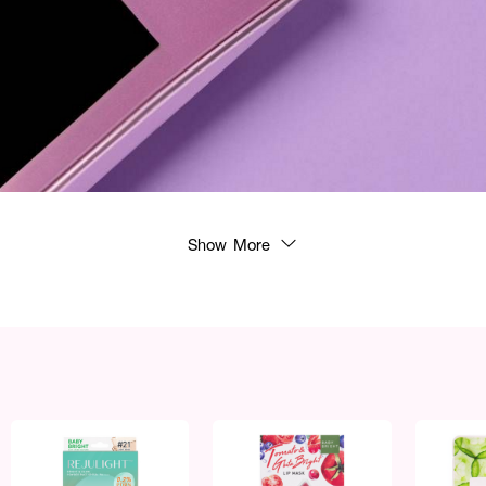
Show More
ี่พกพาสะดวก เกลี่ยง่าย ไม่เหนียวเหนอะหนะ ช่วยเติมลุคให้พวงแก้มและริมฝีปากดูสดใส
ม (Meadowfoam seed oil), โซเดียมไฮยาลูโรเนต, วิตามินบี 3 (Niacinamide) และ วิตามิน
นตี้ออกซิแดนท์ดูแลผิวให้รู้สึกอิ่มน้ำ นุ่มนวล มีสารสกัดจากคาโอลิน (Kaolin) ที่ช่วยใ
ใบหน้า มอบลุคสวยใสได้ตลอดทั้งวัน ใช้ง่ายด้วยหัวหมุนแท่งบลัชบาล์ม ไม่ว่าจะทาบา
วก
์ม
รมชาติหลากชนิด