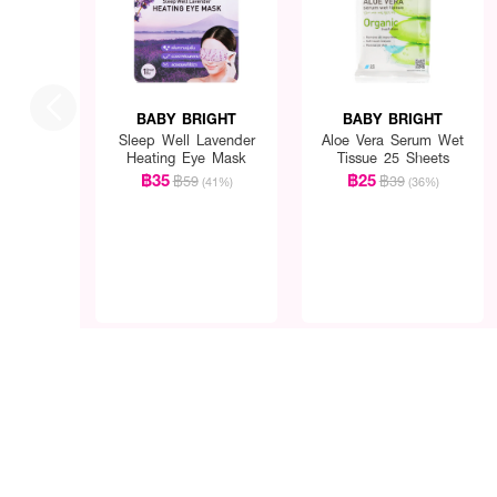
● พร้อมบำรุงผิวให้รู้สึกชุ่มช
● มอบลุคธรรมชาติ พกพา
● ติดทน กันน้ำ กันเหงื่อ
BABY BRIGHT
BABY BRIGHT
● เลขที่จดแจ้ง: 10-2-680
Sleep Well Lavender
Aloe Vera Serum Wet
Heating Eye Mask
Tissue 25 Sheets
● ปริมาณสุทธิ: 5 g
฿35
฿25
฿59
฿39
(41%)
(36%)