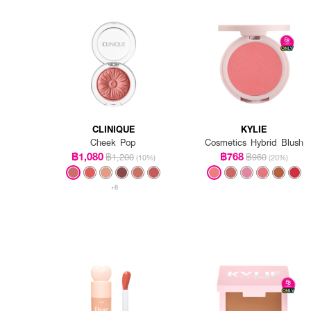
CLINIQUE
KYLIE
Cheek Pop
Cosmetics Hybrid Blush
฿1,080
฿768
฿1,200
฿960
(10%)
(20%)
+8