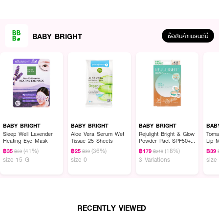
· เหมาะสำหรับผิวแพ้ง่าย
· FDA Registration No. : 10-2-6800031929
BABY BRIGHT
ซื้อสินค้าแบรนด์นี้
How To Use :
หลังจากการทำความสะอาดผิวหน้า ใช้แผ่นด้านนูนเช็ดทั่วผิวหน้า จากนั้นใช้แผ่น
ด้านเรียบแปะทิ้งไว้บนบริเวณหน้าแก้ม หน้าผาก และจมูกทิ้งไว้ 3-5 นาทีเพื่อใช้เป็นมา
สก์บำรุงผิวก่อนแต่งหน้า ตบเนื้อเอสเซนส์ที่เหลือบนผิวเบาๆ ให้ซึมทั่วใบหน้า หลัง
การใช้ให้บีบปิดถุงซิปล็อกให้แน่นสนิท
BABY BRIGHT
BABY BRIGHT
BABY BRIGHT
BAB
Sleep Well Lavender
Aloe Vera Serum Wet
Rejulight Bright & Glow
Toma
Heating Eye Mask
Tissue 25 Sheets
Powder Pact SPF50+
Lip 
PA++++
(41%)
(36%)
(18%)
฿35
฿25
฿179
฿39
฿59
฿39
฿219
size 15 G
size 0
3 Variations
size
RECENTLY VIEWED