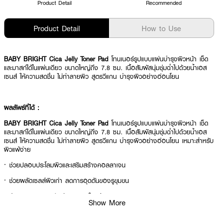
Product Detail
Recommended
Product Detail
How to Use
BABY BRIGHT Cica Jelly Toner Pad
โทนเนอร์รูปแบบแผ่นบำรุงผิวหน้า เช็ด
และมาสก์ได้ในแผ่นเดียว ขนาดใหญ่ถึง 7.8 ซม. เนื้อสัมผัสนุ่มชุ่มฉ่ำไปด้วยน้ำเอส
เซนส์ ให้ความสดชื่น ไม่ทำลายผิว สูตรวีแกน บำรุงผิวอย่างอ่อนโยน
ผลลัพธ์ที่ได้ :
BABY BRIGHT Cica Jelly Toner Pad
โทนเนอร์รูปแบบแผ่นบำรุงผิวหน้า เช็ด
และมาสก์ได้ในแผ่นเดียว ขนาดใหญ่ถึง 7.8 ซม. เนื้อสัมผัสนุ่มชุ่มฉ่ำไปด้วยน้ำเอส
เซนส์ ให้ความสดชื่น ไม่ทำลายผิว สูตรวีแกน บำรุงผิวอย่างอ่อนโยน เหมาะสำหรับ
ผิวแพ้ง่าย
· ช่วยปลอบประโลมผิวและเสริมสร้างคอลลาเจน
· ช่วยผลัดเซลล์ผิวเก่า ลดการอุดตันของรูขุมขน
· ช่วยควบคุมความมันส่วนเกินบนใบหน้า
Show More
· ปราศจากสารที่ก่อให้เกิดการระคายเคือง