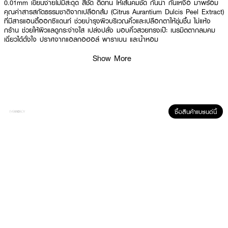
0.01mm เขียนง่ายไม่มีสะดุด สีชัด ติดทน ให้เส้นคมชัด กันน้ำ กันเหงื่อ มาพร้อม
คุณค่าสารสกัดธรรมชาติจากเปลือกส้ม (Citrus Aurantium Dulcis Peel Extract)
ที่มีสารแอนตี้ออกซิแดนท์ ช่วยบำรุงผิวบริเวณคิ้วและเปลือกตาให้ชุ่มชื้น ไม่แห้ง
กร้าน ช่วยให้ผิวแลดูกระจ่างใส เปล่งปลั่ง มอบคิ้วสวยทรงเป๊ะ เนรมิตตากลมคม
เฉี่ยวได้ดั่งใจ ปราศจากแอลกอฮอล์ พาราเบน และน้ำหอม
·
ดินสอเขียนคิ้วแท่งหมุนออโต้หัวขนาดเล็กเพียง 1.5mm เนื้อลื่น เขียนง่าย
Show More
·
อายไลน์เนอร์หัวพู่กันขนาดเล็ก 0.01mm เขียนง่ายไม่มีสะดุด สีชัด ติดทน
· กันน้ำ กันเหงื่อ
· ช่วยบำรุงผิวบริเวณคิ้วและเปลือกตาให้ชุ่มชื้น ไม่แห้งกร้าน
ซื้อสินค้าแบรนด์นี้
· ช่วยให้ผิวแลดูกระจ่างใส เปล่งปลั่ง
How To Use :
· ดึงเพื่อเปิดฝาผลิตภัณฑ์ หมุนเนื้อด้านดินสอออกมาเล็กน้อย วาดเส้นโครงคิ้วและ
หางคิ้ว จากนั้นระบายให้เต็มกรอบเพื่อให้ได้ทรงคิ้วตามที่ต้องการ
· ดึงเพื่อเปิดฝาผลิตภัณฑ์ด้านอายไลน์เนอร์ เขย่าแท่งเพื่อให้เนื้อผลิตภัณฑ์เข้ากัน
ใช้อายไลน์เนอร์หัวพู่กันวาดชิดตามแนวขอบตาบนจากหัวตาไปหางตา สามารถวาด
เป็นเส้นหนาหรือบางได้ตามต้องการ ปิดฝาให้สนิททุกครั้งหลังการใช้