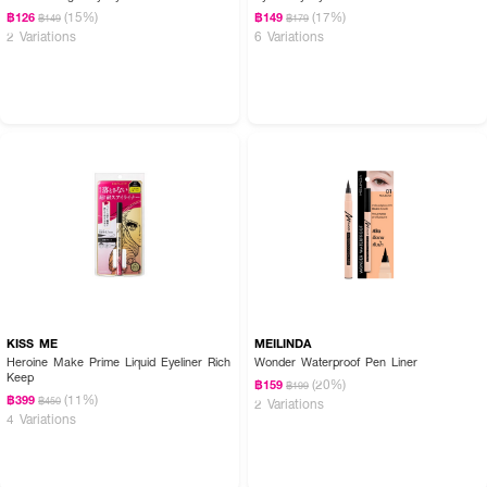
(15%)
(17%)
฿126
฿149
฿149
฿179
2 Variations
6 Variations
KISS ME
MEILINDA
Heroine Make Prime Liquid Eyeliner Rich
Wonder Waterproof Pen Liner
Keep
(20%)
฿159
฿199
(11%)
฿399
฿450
2 Variations
4 Variations