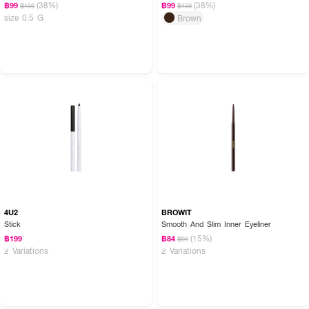
(38%)
(38%)
฿99
฿99
฿159
฿159
size 0.5 G
Brown
4U2
BROWIT
Stick
Smooth And Slim Inner Eyeliner
(15%)
฿199
฿84
฿99
2 Variations
2 Variations