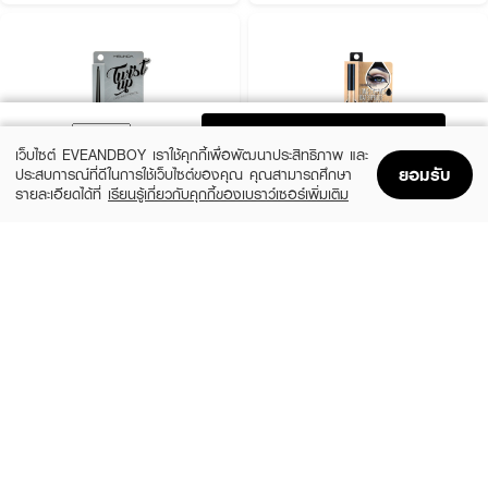
ADD TO BAG
เว็บไซต์ EVEANDBOY เราใช้คุกกี้เพื่อพัฒนาประสิทธิภาพ และ
ยอมรับ
ประสบการณ์ที่ดีในการใช้เว็บไซต์ของคุณ คุณสามารถศึกษา
รายละเอียดได้ที่
เรียนรู้เกี่ยวกับคุกกี้ของเบราว์เซอร์เพิ่มเติม
Home
Home
Promotions
Promotions
Shopping Bag
Shopping Bag
Account
Account
MEILINDA
SIVANNA
Twist Up Eyeliner Pencil
HF775-Long-Lasting Waterproof Liquid
Eyeliner
(20%)
฿159
฿199
(34%)
฿99
฿149
4 Variations
size 3 G