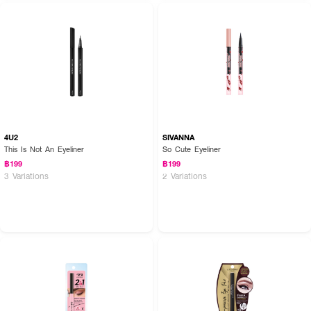
4U2
SIVANNA
This Is Not An Eyeliner
So Cute Eyeliner
฿199
฿199
3 Variations
2 Variations