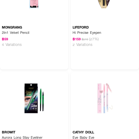
MONGRANG
LIFEFORD
2In1 Velvet Pencil
Hi Precise Eyepen
(27%)
฿59
฿159
฿219
4 Variations
2 Variations
BROWIT
CATHY DOLL
Aurora Long Stay Eyeliner
Eye Baby Eye