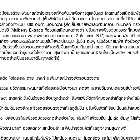
ือโปรด้วยแผ่นมาสก์ตาไฮโดรเจลที่คิดค้นมาเพื่อการดูแลขั้นสุด โดดเด่นด้วยเนื้อสัมผั
่อยๆ ละลายและซึมซาบเข้าสู่ชั้นผิวได้อย่างล้ำลึกยาวนาน โดยสามารถมาสก์ทิ้งไว้ได้นาน
ย่างทั่วถึงแบบ 360 องศา มอบความรู้สึกเย็นสบายผิวและผ่อนคลายขณะมาสก์ ทรงพ
เบอร์รี (Mulberry Extract) ที่ช่วยลดเลือนจุดด่างดำ ปรับสภาพผิวรอบดวงตาที่หมอง
่า และดูมีชีวิตชีวา ผสานพลังร่วมกับวิตามินบี 12 (Vitamin B12) และแพนทีนอล (Pa
 พร้อมเติมเต็มความชุ่มชื้นให้ผิวเนียนนุ่ม ชุ่มชื้น อิ่มฟู นุ่มเด้งน่าสัมผัส ทั้งยัง
เต็มร่องริ้วรอยรอบดวงตาให้แลดูตื้นขึ้นและเรียบเนียนสม่ำเสมอ เนื้อมาสก์ละลายแนบส
กนี้ยังช่วยบำรุงขนคิ้วให้เงางาม สุขภาพดี เป็นสูตรวีแกนที่อ่อนโยนเป็นพิเศษ เหมา
ายอย่างเป็นธรรมชาติในทุกครั้งที่ใช้
ท เมลติ้ง ไฮโดรเจล อาย มาสก์ (แผ่นมาสก์บำรุงผิวรอบดวงตา)
tion นวัตกรรมแผ่นมาสก์ไฮโดรเจลเนื้อบางเบา ค่อยๆ ละลายซึมซาบเอสเซนส์บำรุงผิ
act สารสกัดเข้มข้นช่วยลดเลือนจุดด่างดำ รีเฟรชผิวใต้ตาที่หมองคล้ำให้ดูกระจ่างใส
ติมเต็มร่องลึกและริ้วรอยรอบดวงตาให้แลดูตื้นขึ้น ปรับพื้นผิวให้เรียบเนียนสม่ำเสมอ
ปลอบประโลมผิวรอบดวงตาอย่างอ่อนโยน เติมน้ำให้ผิวชุ่มชื้น นุ่มเด้ง อิ่มฟู ไม่แห้
ิวขณะมาสก์ ช่วยลดความเหนื่อยล้าและฟื้นบำรุงขนคิ้วให้แลดูเงางามสุขภาพดี
ะเอียดบางเบา แนบสนิทไปกับผิว ไม่เหนียวเหนอะหนะ ไม่ตกร่อง และไม่แคร็กเป็นคราบระห