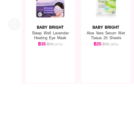
BABY BRIGHT
BABY BRIGHT
Sleep Well Lavender
Aloe Vera Serum Wet
Heating Eye Mask
Tissue 25 Sheets
฿35
฿25
฿59
฿39
(41%)
(36%)