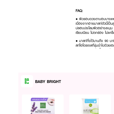
FAQ:
● ผิวรอบดวงตาบอบบางแพ้ง่
เนื่องจากอายมาสก์ตัวนี้เป็
ปลอบประโลมผิวอย่างละมุน พร
เรียบเนียน ไม่ตกร่อง ไม่แคร็
● มาสก์ทิ้งไว้นานถึง 90 นา
สก์ไฮโดรเจลที่ชุ่มฉ่ำไปด้วยเ
ตลอด 90 นาที เนื้อมาสก์จะแ
เป็นธรรมชาติ
เติมความอิ่มฟูและล็อคความชุ่
BABY BRIGHT