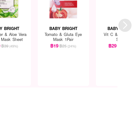
Y BRIGHT
BABY BRIGHT
BABY BRIGHT
r & Aloe Vera
Tomato & Gluta Eye
Vit C & Yuzu Body
 Mask Sheet
Mask 1Pair
Scrub
0
฿19
฿29
฿39
฿25
฿39
(49%)
(24%)
(26%)