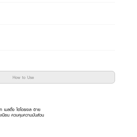
How to Use
บร์ท เมลติ้ง ไฮโดรเจล อาย
ยบเนียน ควบคุมความมันส่วน