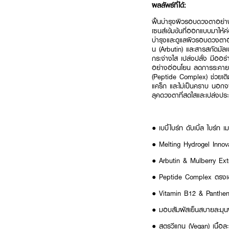
ผลลัพธ์ที่ได้:
ฟื้นบำรุงผิวรอบดวงตาอย่างม
เซนส์เข้มข้นที่ออกแบบมาให้ค
บำรุงและดูแลผิวรอบดวงตาอ
น (Arbutin) และสารสกัดมัล
กระจ่างใส เปล่งปลั่ง มีออร
อย่างอ่อนโยน ลดการระคายเคือง
(Peptide Complex) ช่วยเติม
แคร็ก และไม่เป็นคราบ นอกจา
ลุคดวงตาที่สดใสและเปล่งประก
● เบบี้ไบร์ท ดับเบิ้ล ไบร์
● Melting Hydrogel Innova
● Arbutin & Mulberry Extr
● Peptide Complex ตรงเข้าเ
● Vitamin B12 & Panthenol 
● มอบสัมผัสเย็นสบายละมุนผ
● สูตรวีแกน (Vegan) เนื้อล