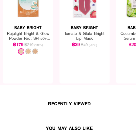
BABY BRIGHT
BABY BRIGHT
BAB
Rejulight Bright & Glow
Tomato & Gluta Bright
Cucumbe
Powder Pact SPF50+
Lip Mask
Serum
PA++++
฿179
฿39
฿2
฿219
฿49
(18%)
(20%)
RECENTLY VIEWED
YOU MAY ALSO LIKE