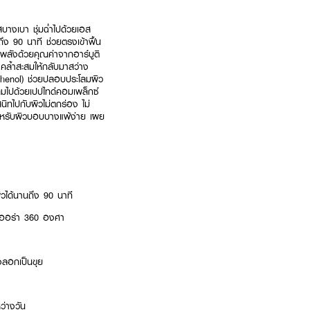
สบางเบา ชุ่มฉ่ำไปด้วยเอส
ถึง 90 นาที ช่วยตรงเข้าฟื้น
ลังด้วยคุณค่าจากอาร์บูติ
คล้ำสะสมให้กลับมาสว่าง
nthenol) ช่วยปลอบประโลมผิว
อุดมไปด้วยเปปไทด์คอมเพล็กซ์
นิทไปกับผิวไม่ตกร่อง ไม่
ะสำหรับผิวบอบบางแพ้ง่าย เผย
วได้นานถึง 90 นาที
มีออร่า 360 องศา
งลอกเป็นขุย
ว่างวัน