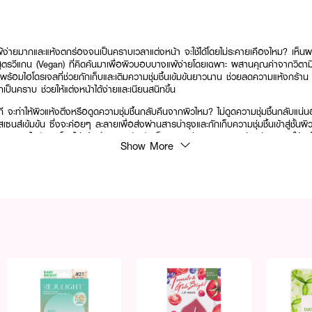
ายมากและแห้งตกร่องจนเป็นคราบเวลาแต่งหน้า จะใช้ได้โดยไม่ระคายเคืองไหม? เห็
นสูตรวีแกน (Vegan) ที่คิดค้นมาเพื่อผิวบอบบางแพ้ง่ายโดยเฉพาะ ผสานคุณค่าจากวิตาม
้อมไฮโดรเจลที่ช่วยกักเก็บและเติมความชุ่มชื้นเข้มข้นยาวนาน ช่วยลดความแห้งกร้าน
กเป็นคราบ ช่วยให้แต่งหน้าได้ง่ายและเนียนสนิทขึ้น
ที จะทำให้ผิวแห้งตึงหรือดูดความชุ่มชื้นกลับคืนจากผิวไหม? ไม่ดูดความชุ่มชื้นกลับแ
อสเซนส์เข้มข้น ซึ่งจะค่อยๆ ละลายเพื่อส่งผ่านสารบำรุงและกักเก็บความชุ่มชื้นเข้าสู่ชั้นผ
นบสนิทไปกับผิวโดยไม่แห้งตึง มอบสัมผัสเย็นสบายผ่อนคลาย และช่วยรีเฟรชผิวใต้ตาให
Show More
มชื้นให้ผิวรอบดวงตาดูสวยสุขภาพดีในทุกวัน เรียวผิวใต้ตานุ่มเด้ง กระจ่างใสเรียบเนียน 