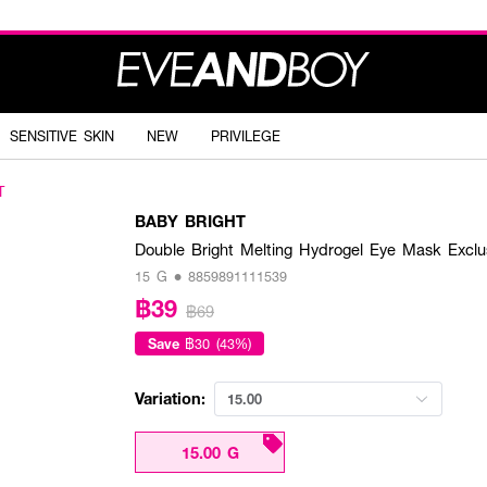
SENSITIVE SKIN
NEW
PRIVILEGE
T
BABY BRIGHT
Double Bright Melting Hydrogel Eye Mask Exc
15 G • 8859891111539
฿39
฿69
Save
฿30 (43%)
Variation:
15.00
15.00 G