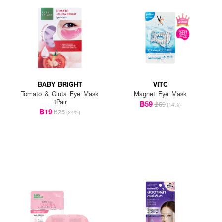
BABY BRIGHT
VITC
Tomato & Gluta Eye Mask
Magnet Eye Mask
1Pair
฿59
฿69
(14%)
฿19
฿25
(24%)