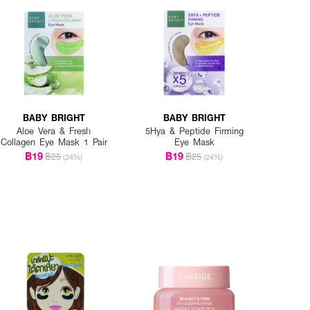
BABY BRIGHT
BABY BRIGHT
Aloe Vera & Fresh
5Hya & Peptide Firming
Collagen Eye Mask 1 Pair
Eye Mask
฿19
฿19
฿25
฿25
(24%)
(24%)