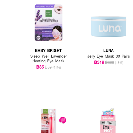
BABY BRIGHT
LUNA
Sleep Well Lavender
Jelly Eye Mask 30 Pairs
Heating Eye Mask
฿319
฿390
(18%)
฿35
฿59
(41%)