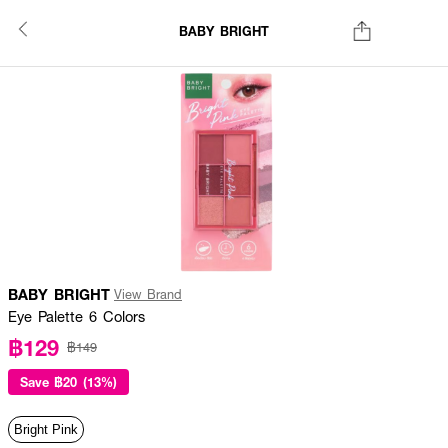
BABY BRIGHT
BABY BRIGHT
View Brand
Eye Palette 6 Colors
฿129
฿149
Save
฿20 (13%)
Bright Pink