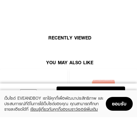
RECENTLY VIEWED
YOU MAY ALSO LIKE
ADD TO BAG
เว็บไซต์ EVEANDBOY เราใช้คุกกี้เพื่อพัฒนาประสิทธิภาพ และ
ยอมรับ
ประสบการณ์ที่ดีในการใช้เว็บไซต์ของคุณ คุณสามารถศึกษา
รายละเอียดได้ที่
เรียนรู้เกี่ยวกับคุกกี้ของเบราว์เซอร์เพิ่มเติม
Home
Home
Promotions
Promotions
Shopping Bag
Shopping Bag
Account
Account
SIVANNA
CUTE PRESS
Candy Cakes Eye Palette
Eye&Cheek Palette