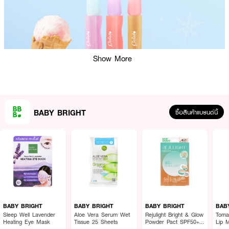
Show More
BABY BRIGHT
ซื้อสินค้าแบรนด์นี้
ผลลัพธ์ที่ได้:
BABY BRIGHT Gelato Icy Tint มอบสีสันสดชัดและติดทนยาวนาน ด้วย
เทคโนโลยี Glycofilm ที่ช่วยเคลือบปกป้องริมฝีปากจากมลภาวะในแต่ละวัน เติมเต็ม
BABY BRIGHT
BABY BRIGHT
BABY BRIGHT
BAB
ความชุ่มชื้นล้ำลึกจาก Fruit Of The Forest Oil ที่อุดมไปด้วยสารสกัดสตรอว์
Sleep Well Lavender
Aloe Vera Serum Wet
Rejulight Bright & Glow
Toma
Heating Eye Mask
Tissue 25 Sheets
Powder Pact SPF50+
Lip 
เบอร์รี่ แบล็กเบอร์รี่ ราสเบอร์รี่ และน้ำมันดอกทานตะวัน ผสานวิตามินซีและอีในรูป
PA++++