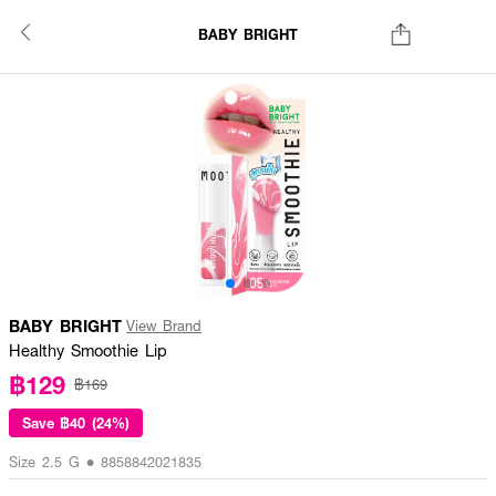
BABY BRIGHT
BABY BRIGHT
View Brand
Healthy Smoothie Lip
฿129
฿169
Save
฿40 (24%)
Size 2.5 G • 8858842021835