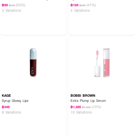
(50%)
(47%)
฿99
฿159
฿199
฿299
3 Variations
4 Variations
How To Use:
• หมุนเพื่อเปิดฝาผลิตภัณฑ์ ใช้หัวแปรงจุ่มเนื้อลิปเพียงเล็กน้อย
• ทาให้ทั่วริมฝีปาก สามารถใช้ได้ตลอดวัน หรือบ่อยครั้งตามต้องการ
• ปิดฝาให้สนิทหลังใช้ทุกครั้ง
💋 เติมความชุ่มชื้น พร้อมสัมผัสเย็นสดชื่น ให้ริมฝีปากสวยอวบอิ่มทุกวัน 🫧
KAGE
BOBBI BROWN
Syrup Glossy Lips
Extra Plump Lip Serum
(10%)
฿349
฿1,485
฿1,650
8 Variations
10 Variations