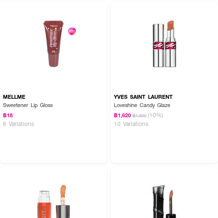
• เติมความชุ่มชื้นด้วยน้ำมันมะพร้าวธรรมชาติ
• Ceramide ป้องกันการสูญเสียน้ำ
• วิตามินซี ลดเลือนริ้วรอยร่องปากให้ดูตื้นขึ้น
• สาหร่ายสีน้ำตาลช่วยให้ริมฝีปากอวบอิ่ม เปล่งปลั่ง
• สูตรวีแกน 100% ปราศจากพาราเบนและแอลกอฮอล์
• เลขที่จดแจ้ง: 10-2-6700033073
MELLME
YVES SAINT LAURENT
• ปริมาณสุทธิ: 2.5 กรัม
Sweetener Lip Gloss
Loveshine Candy Glaze
(10%)
฿18
฿1,620
฿1,800
6 Variations
10 Variations
เฉดสี:
• 01 Cloudy Coconut
• 02 Pink Charcoal
• 03 Choco Butter
• 04 Paradise Punch
• 05 Strawberry Glaze