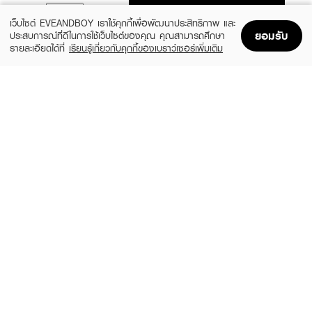
ADD TO BAG
เว็บไซต์ EVEANDBOY เราใช้คุกกี้เพื่อพัฒนาประสิทธิภาพ และ
ยอมรับ
ประสบการณ์ที่ดีในการใช้เว็บไซต์ของคุณ คุณสามารถศึกษา
รายละเอียดได้ที่
เรียนรู้เกี่ยวกับคุกกี้ของเบราว์เซอร์เพิ่มเติม
Home
Home
Promotions
Promotions
Shopping Bag
Shopping Bag
Account
Account
LAKA
3CE
Jelling Nude Gloss
Glazy Lip Glow
(28%)
(29%)
฿410
฿490
฿570
฿690
6 Variations
10 Variations
BOBBI BROWN
MELLME