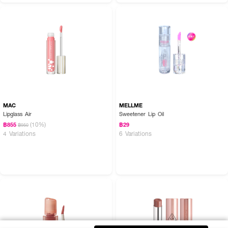
MAC
MELLME
Lipglass Air
Sweetener Lip Oil
(10%)
฿855
฿29
฿950
4 Variations
6 Variations