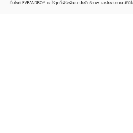
เว็บไซต์ EVEANDBOY เราใช้คุกกี้เพื่อพัฒนาประสิทธิภาพ และประสบการณ์ที่ดี
ABOUT EVEANDBOY
CUS
Brand story
Online
Privacy Policy
Find a
Terms and Conditions
Contac
Sell on EVEANDBOY
Whistleblowing