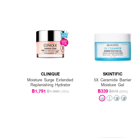
CLINIQUE
SKINTIFIC
Moisture Surge Extended
5X Ceramide Barrier
Replenishing Hydrator
Moisture Gel
฿1,791
฿339
฿1,990
฿679
(10%)
(50%)