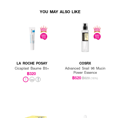
YOU MAY ALSO LIKE
LA ROCHE POSAY
COSRX
Cicaplast Baume B5+
Advanced Snail 96 Mucin
Power Essence
฿320
฿520
฿620
(16%)