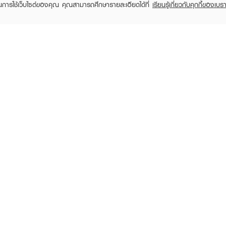
ในการใช้เว็บไซต์ของคุณ คุณสามารถศึกษารายละเอียดได้ที่
เรียนรู้เกี่ยวกับคุกกี้ของเบรา
TOMER CARE
EVEANDBOY MEMBER
 Shopping
Member registration
 store
t us