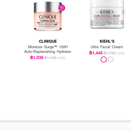
CLINIQUE
KIEHL'S
Moisture Surge™ 100H
Ultra Facial Cream
Auto-Replenishing Hydrator
฿1,445
฿1,700
(15%)
฿1,035
฿1,150
(10%)