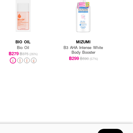
BIO OIL
MIZUMI
Bio Oil
B3 AHA Intense White
Body Booster
฿279
฿375
(26%)
฿299
฿690
(57%)