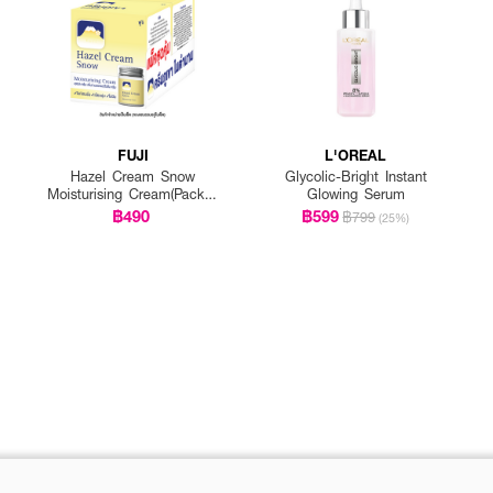
FUJI
L'OREAL
Hazel Cream Snow
Glycolic-Bright Instant
Moisturising Cream(Pack 1
Glowing Serum
Get 1 Free)
฿490
฿599
฿799
(25%)