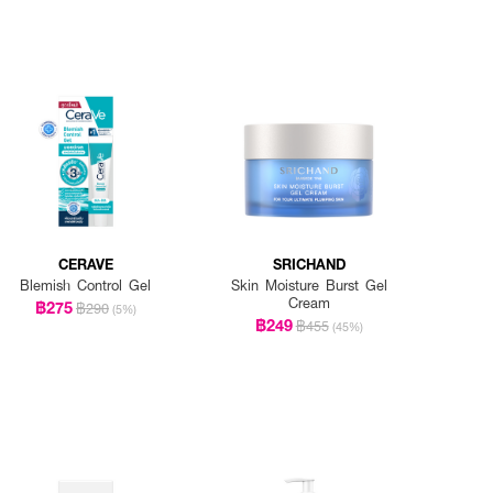
CERAVE
SRICHAND
Blemish Control Gel
Skin Moisture Burst Gel
Cream
฿275
฿290
(5%)
฿249
฿455
(45%)