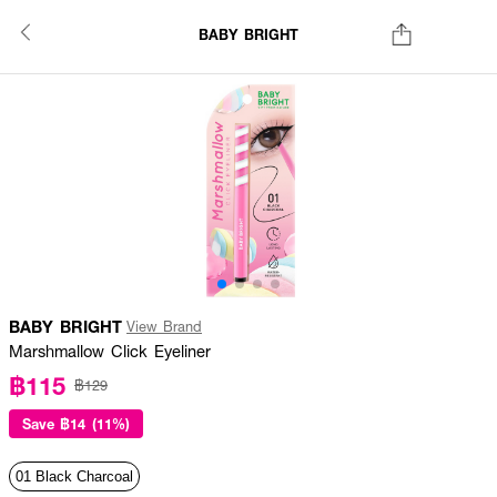
BABY BRIGHT
BABY BRIGHT
View Brand
Marshmallow Click Eyeliner
฿115
฿129
Save
฿14 (11%)
01 Black Charcoal