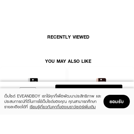
BABY BRIGHT Marshmallow Click Eyeliner มอบเส้นอายไลเนอร์ที่คมชัด ติด
ทนนานตลอดวันด้วยสูตรกันน้ำและกันเหงื่อ เนื้อครีมนุ่มลื่นพิเศษ ช่วยให้การเขียน
อายไลเนอร์เป็นเรื่องง่าย ทั้งเส้นเล็กและเส้นหนา มาพร้อมแท่งกดที่ใช้งานสะดวก
ควบคุมการเขียนได้ตามต้องการ พร้อมด้วยวิตามินอีที่เสริมความชุ่มชื้น ลดการ
ระคายเคือง ได้ดวงตากลมโต ดูเป๊ะทุกมุมมอง สูตรอ่อนโยน เวแกน 100%
ปราศจากแอลกอฮอล์ น้ำหอม และพาราเบน เหมาะสำหรับทุกสภาพผิวแม้ผิวแพ้
RECENTLY VIEWED
ง่าย
· เบบี้ไบร์ท มาร์ชเมลโล่ คลิก อายไลเนอร์
· อายไลเนอร์เนื้อครีมนุ่ม เขียนง่าย เส้นคมกริบ
YOU MAY ALSO LIKE
· กันน้ำ กันเหงื่อ ติดทนนาน 24 ชั่วโมง
· สูตรเวแกน ปลอดภัยต่อผิวแพ้ง่าย ไม่มีแอลกอฮอล์ น้ำหอม และพาราเบน
ADD TO BAG
เว็บไซต์ EVEANDBOY เราใช้คุกกี้เพื่อพัฒนาประสิทธิภาพ และ
ยอมรับ
ประสบการณ์ที่ดีในการใช้เว็บไซต์ของคุณ คุณสามารถศึกษา
รายละเอียดได้ที่
เรียนรู้เกี่ยวกับคุกกี้ของเบราว์เซอร์เพิ่มเติม
Home
Home
Promotions
Promotions
Shopping Bag
Shopping Bag
Account
Account
LIFEFORD
LIFEFORD
Extreme Super Black Eyeliner
Extreme Super Eyeliner