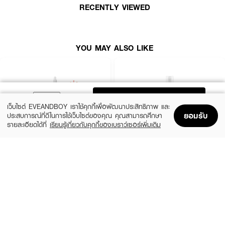
ระหว่างวันตั้งแต่ครั้งแรกที่ใช้
RECENTLY VIEWED
● เบบี้ไบร์ท ออยล์คอนโทรลไฮโดรเจลแพด เจลแพดทรง 3 เหลี่ยม
YOU MAY ALSO LIKE
● SEAMLESS-FIT GEL นวัตกรรมแผ่นเจลไฮโดรเจลตัดแต่งทรงพิเศษ แปะแนบ
สนิทไปกับส่วนโค้งเว้าของใบหน้า ไม่เลื่อนหลุดง่าย
● Oil Control & Pore Tightening ผสานซาลิไซลิก แอซิด และสารสกัดวิชฮาเซล
ตรงเข้าคุมมันส่วนเกินและช่วยกระชับรูขุมขนให้ผิวเรียบเนียน
ADD TO BAG
● Skin Barrier Shield บำรุงด้วยสารสกัดใบบัวบก (Centella) และว่านหางจระเข้
เว็บไซต์ EVEANDBOY เราใช้คุกกี้เพื่อพัฒนาประสิทธิภาพ และ
(Aloe Vera) ช่วยเสริมเกราะป้องกันผิวให้แข็งแรงสตรอง
ยอมรับ
ประสบการณ์ที่ดีในการใช้เว็บไซต์ของคุณ คุณสามารถศึกษา
รายละเอียดได้ที่
เรียนรู้เกี่ยวกับคุกกี้ของเบราว์เซอร์เพิ่มเติม
● Skin Soothing Care มีอัลแลนโทอิน (Allantoin) และสารสกัดคาโมมายล์ ช่วย
Home
Home
Promotions
Promotions
Shopping Bag
Shopping Bag
Account
Account
ปลอบประโลมผิว ลดการระคายเคืองอย่างอ่อนโยน
● 100% Vegan Formula สูตรส่วนผสมจากพืชธรรมชาติ ปลอดภัย เป็นมิตรต่อ
THE ORDINARY
KIEHL'S
ผิวพรรณและสิ่งแวดล้อม
Glycolic Acid 7% Exfoliating Toner
Calendula Herbal Extract Alcohol-Free
Toner
฿770
● 8-Free Irritation ปราศจากสารที่ก่อให้เกิดการระคายเคือง 8 ชนิด (Silicone,
(15%)
฿1,062.50
฿1,250
size 240 ML
Alcohol, Paraben, Mineral Oil, Hydroquinone, Sulfate, Steroids,
3 Variations
Fragrance)
● FDA Registration no. 10-2-6800047535