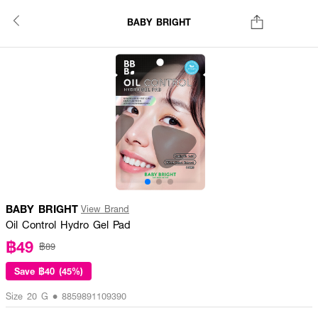
BABY BRIGHT
BABY BRIGHT
View Brand
Oil Control Hydro Gel Pad
฿49
฿89
Save
฿40 (45%)
Size 20 G • 8859891109390