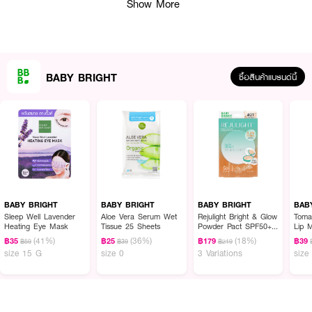
Show More
BABY BRIGHT
ซื้อสินค้าแบรนด์นี้
BABY BRIGHT
BABY BRIGHT
BABY BRIGHT
BAB
Sleep Well Lavender
Aloe Vera Serum Wet
Rejulight Bright & Glow
Toma
Heating Eye Mask
Tissue 25 Sheets
Powder Pact SPF50+
Lip 
ผลลัพธ์ที่ได้:
PA++++
(41%)
(36%)
(18%)
฿35
฿25
฿179
฿39
฿59
฿39
฿219
size 15 G
size 0
3 Variations
size
ช่วยควบคุมความมันส่วนเกินบนใบหน้าพร้อมช่วยกระชับรูขุมขนให้ดูเล็กลงด้วยพลัง
บำรุงล้ำลึก ฟื้นบำรุงและผลัดเซลล์ผิวอย่างอ่อนโยนเพื่อผิวที่เนียนละเอียด ไร้
ความมันเยิ้ม พร้อมทำหน้าที่เสริมเกราะป้องกันผิวให้แข็งแรงและปลอบประโลมผิว
จากการระคายเคือง มอบสัมผัสที่สดชื่น คลายความล้าของผิว และช่วยเตรียมผิว
ให้เนียนราบรื่นพร้อมรับการแต่งหน้าได้อย่างสมบูรณ์แบบโดยไม่ทำให้เมคอัพเยิ้ม