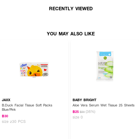
ปราศจากสารที่ก่อให้เกิดการระคายเคือง ไม่ทำให้ผิวแห้งตึงหรือเกิดอาการแพ้ ช่วย
RECENTLY VIEWED
เช็ดทำความสะอาดผิวได้อย่างหมดจด เหมาะสำหรับทุกสภาพผิวและผิวที่บอบบาง
แม้กระทั่งผิวเด็ก สามารถใช้ได้บ่อยตามที่ต้องการ
● BABY BRIGHT Pure Water Wet Wipes
YOU MAY ALSO LIKE
● ทิชชู่เปียกอเนกประสงค์
● ผลิตจากน้ำบริสุทธิ์ถึง 99%
● ช่วยบำรุงผิวให้ชุ่มชื้น
● ปราศจากสารที่ก่อให้เกิดการระคายเคือง
● ไม่ทำให้ผิวแห้งตึงหรือเกิดอาการแพ้
● ช่วยเช็ดทำความสะอาดผิวได้อย่างหมดจด
● เหมาะสำหรับทุกสภาพผิวและผิวที่บอบบาง
JAXX
BABY BRIGHT
● สามารถใช้ได้บ่อยตามที่ต้องการ
B.Duck Facial Tissue Soft Packs
Aloe Vera Serum Wet Tissue 25 Sheets
Blue/Pink
(36%)
฿25
฿39
● 40Sheets
฿30
size 0
size 230 PCS