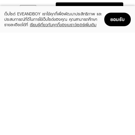
ADD TO BAG
เว็บไซต์ EVEANDBOY เราใช้คุกกี้เพื่อพัฒนาประสิทธิภาพ และ
ยอมรับ
ประสบการณ์ที่ดีในการใช้เว็บไซต์ของคุณ คุณสามารถศึกษา
รายละเอียดได้ที่
เรียนรู้เกี่ยวกับคุกกี้ของเบราว์เซอร์เพิ่มเติม
Home
Home
Promotions
Promotions
Shopping Bag
Shopping Bag
Account
Account
SWEETY WET WIPES
KUMA
40 Sheets
Lala Bear Gentle Skin Baby Tander 65
Sheets Oatmeal
฿69
(32%)
฿23
฿34
size 230 G
size 200 G
SWEETY WET WIPES
GREEN AIR