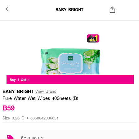
BABY BRIGHT
Buy 1 Get 1
BABY BRIGHT
View Brand
Pure Water Wet Wipes 40Sheets (B)
฿59
Size 0.26 G • 8858842036631
ซื้อ 1 แถม 1