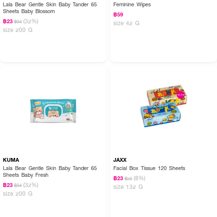
Lala Bear Gentle Skin Baby Tander 65
Feminine Wipes
Sheets Baby Blossom
฿59
(32%)
฿23
฿34
size 42 G
size 200 G
KUMA
JAXX
Lala Bear Gentle Skin Baby Tander 65
Facial Box Tissue 120 Sheets
Sheets Baby Fresh
(8%)
฿23
฿25
(32%)
฿23
฿34
size 132 G
size 200 G