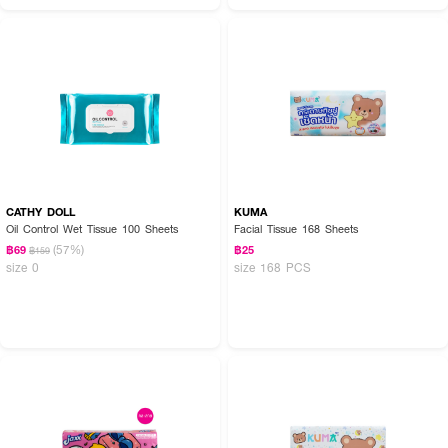
CATHY DOLL
KUMA
Oil Control Wet Tissue 100 Sheets
Facial Tissue 168 Sheets
(57%)
฿69
฿25
฿159
size 0
size 168 PCS