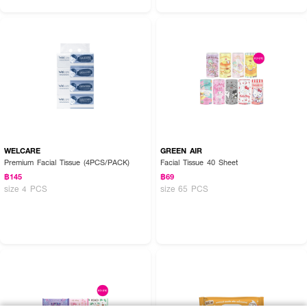
WELCARE
GREEN AIR
Premium Facial Tissue (4PCS/PACK)
Facial Tissue 40 Sheet
฿145
฿69
size 4 PCS
size 65 PCS