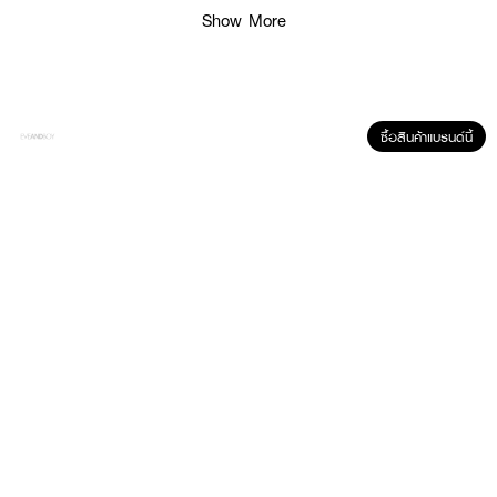
Show More
ซื้อสินค้าแบรนด์นี้
ผลลัพธ์ที่ได้ :
ทิชชู่เปียกอเนกประสงค์ ผลิตจากน้ำบริสุทธิ์ถึง 99% ช่วยบำรุงผิวให้ชุ่มชื้น