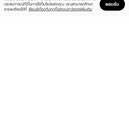
ยอมรับ
ประสบการณ์ที่ดีในการใช้เว็บไซต์ของคุณ คุณสามารถศึกษา
รายละเอียดได้ที่
เรียนรู้เกี่ยวกับคุกกี้ของเบราว์เซอร์เพิ่มเติม
Home
Home
Promotions
Promotions
Shopping Bag
Shopping Bag
Account
Account
BABY BRIGHT
SEOULYOUNG
Sleep Well Chamomile Heating Eye Mask
Aura Boost Restorative Micro Crystal
Anti-Aging Eye Mask
(41%)
฿35
฿59
฿499
size 10.5 G
size 30 G
BABY BRIGHT
BABY BRIGHT
Apple & Avocado C Eye Mask
Gold & Vita Drip Ampoule Eye Mask
2.5g x 1Pair Baby Bright (F)
฿39