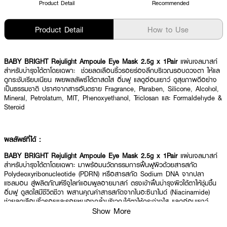
Product Detail
Recommended
Product Detail
How to Use
BABY BRIGHT Rejulight Ampoule Eye Mask 2.5g x 1Pair
แผ่นเจลมาสก์
สำหรับบำรุงใต้ตาโดยเฉพาะ ช่วยลดเลือนริ้วรอยร่องลึกบริเวณรอบดวงตา ให้แล
ดูกระชับเรียบเนียน เผยผลลัพธ์ใต้ตาสดใส อิ่มฟู แลดูอ่อนเยาว์ ดูสุขภาพดีอย่าง
เป็นธรรมชาติ ปราศจากสารอันตราย Fragrance, Paraben, Silicone, Alcohol,
Mineral, Petrolatum, MIT, Phenoxyethanol, Triclosan และ Formaldehyde &
Steroid
ผลลัพธ์ที่ได้ :
BABY BRIGHT Rejulight Ampoule Eye Mask 2.5g x 1Pair
แผ่นเจลมาสก์
สำหรับบำรุงใต้ตาโดยเฉพาะ มาพร้อมนวัตกรรมการฟื้นฟูผิวด้วยสารสกัด
Polydeoxyribonucleotide (PDRN) หรือสารสกัด Sodium DNA จากปลา
แซลมอน สู่ผลิตภัณฑ์รีจูไลท์แอมพูลอายมาสก์ ตรงเข้าฟื้นบำรุงผิวใต้ตาให้ชุ่มชื้น
อิ่มฟู ดูสดใสมีชีวิตชีวา ผสานคุณค่าสารสกัดจากไนอะซินาไมด์ (Niacinamide)
ช่วยลดเลือนริ้วรอยและรอยหมองคล้ำบริเวณใต้ตาให้กระจ่างใส แลดูอ่อนเยาว์
พร้อมฟื้นฟูผิวใต้ตาที่อ่อนล้าด้วยสารสกัดจากเมล็ดองุ่น (Grape Seed Extract),
Show More
สารสกัดจากเมือกหอยทาก (Snail Mucin) และ Sodium Hyaluronate ช่วยเติม