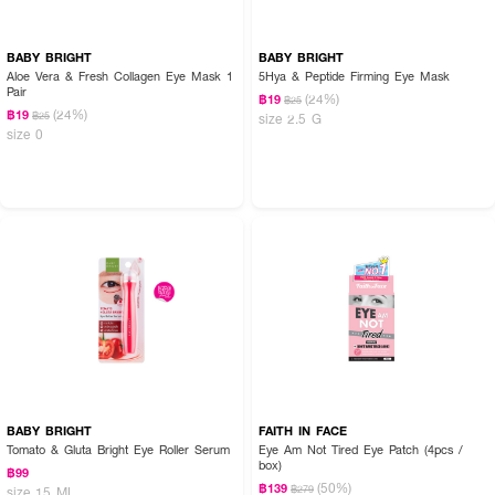
BABY BRIGHT
BABY BRIGHT
Aloe Vera & Fresh Collagen Eye Mask 1
5Hya & Peptide Firming Eye Mask
Pair
(24%)
฿19
฿25
(24%)
฿19
฿25
size 2.5 G
size 0
BABY BRIGHT
FAITH IN FACE
Tomato & Gluta Bright Eye Roller Serum
Eye Am Not Tired Eye Patch (4pcs /
box)
฿99
(50%)
฿139
฿279
size 15 ML