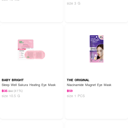
size 3 G
BABY BRIGHT
THE ORIGINAL
Sleep Well Sakura Heating Eye Mask
Niacinamide Magnet Eye Mask
(41%)
฿35
฿59
฿59
size 10.5 G
size 1 PCS