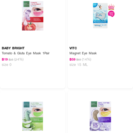
BABY BRIGHT
VITC
Tomato & Gluta Eye Mask 1Pair
Magnet Eye Mask
(24%)
(14%)
฿19
฿59
฿25
฿69
size 0
size 15 ML