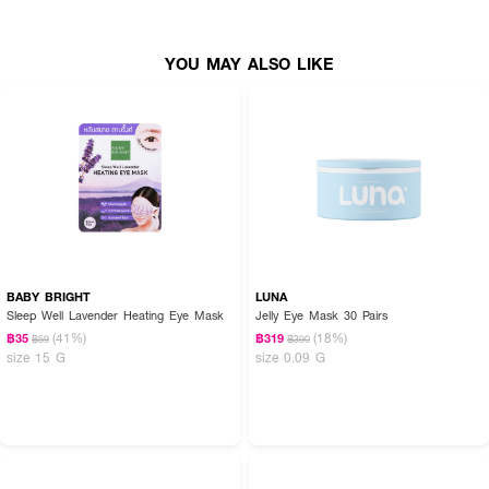
YOU MAY ALSO LIKE
BABY BRIGHT
LUNA
Sleep Well Lavender Heating Eye Mask
Jelly Eye Mask 30 Pairs
(41%)
(18%)
฿35
฿319
฿59
฿390
size 15 G
size 0.09 G