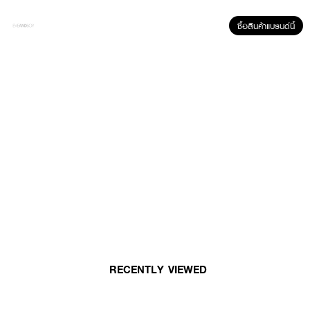
ซื้อสินค้าแบรนด์นี้
ผลลัพธ์ที่ได้ :
• ขนตาทอมือด้วยไหมแท้ 100 %
• มีน้ำหนักเบา
• ขนตาไม่เด้งออก ไม่หักและไม่เคืองตา
• #Baby 007
RECENTLY VIEWED