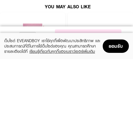
YOU MAY ALSO LIKE
NOTIFY ME
เว็บไซต์ EVEANDBOY เราใช้คุกกี้เพื่อพัฒนาประสิทธิภาพ และ
ยอมรับ
ประสบการณ์ที่ดีในการใช้เว็บไซต์ของคุณ คุณสามารถศึกษา
รายละเอียดได้ที่
เรียนรู้เกี่ยวกับคุกกี้ของเบราว์เซอร์เพิ่มเติม
Home
Home
Promotions
Promotions
Shopping Bag
Shopping Bag
Account
Account
SUGAREYE
WOSADO
Self-Adhesive Eyelashes
Light-Feel Soft Magnetic Eyelashes –
Silky Black 2.0 (All-in-One Pack)
(7%)
฿139
฿149
฿665
6 Variations
7 Variations
How To Use :
ทากาวและติดบริเวณชิดขนตา