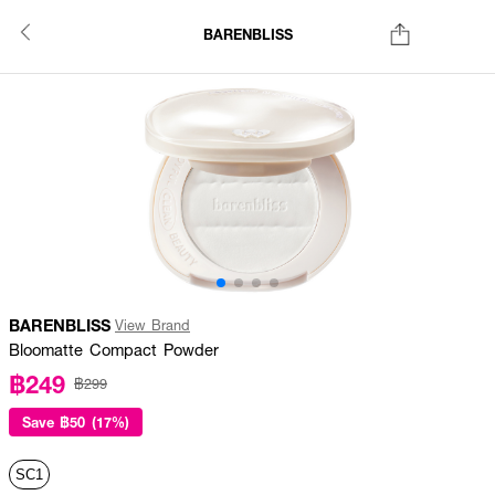
BARENBLISS
BARENBLISS
View Brand
Bloomatte Compact Powder
฿249
฿299
Save
฿50 (17%)
SC1