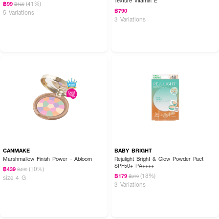
Texture Vitamin E
(41%)
฿99
฿169
การทัชอัพระหว่างวัน ส่วน Two Way Cake จะเน้นการปกปิดที่กริบกว่าค่ะ
฿790
5 Variations
3 Variations
● ใช้แล้วหน้าจะดูหนาไหมคะ? ไม่หนาเลยค่ะ ด้วยเทคโนโลยี 9X Matte-Force ทำให้
เนื้อแป้งละเอียดมาก เกลี่ยแล้วกลืนไปกับผิว ให้ฟินิชที่ดูซอฟต์และเบาสบายผิวมากค่ะ
● ช่วยเรื่องคุมมันได้นานแค่ไหนคะ? คุมมันได้ยาวนานถึง 24 ชั่วโมงเลยค่ะ เหมาะมาก
สำหรับอากาศเมืองไทย ช่วยให้เมคอัพติดทนและหน้าไม่หมองระหว่างวันค่ะ
เซ็ตผิวแมทสวย เบลอรูขุมขนเนียนกริบดุจใส่ฟิลเตอร์ 🧸💖 ผิวสวยนวลละมุนมั่นใจ
ไปกับ BARENBLISS
CANMAKE
BABY BRIGHT
Marshmallow Finish Power - Abloom
Rejulight Bright & Glow Powder Pact
SPF50+ PA++++
(10%)
฿439
฿490
(18%)
฿179
฿219
size 4 G
3 Variations