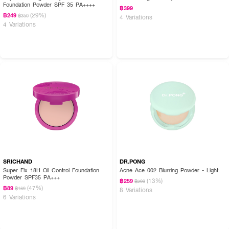
Foundation Powder SPF 35 PA++++
฿399
(29%)
฿249
฿350
4 Variations
4 Variations
SRICHAND
DR.PONG
Super Fix 18H Oil Control Foundation
Acne Ace 002 Blurring Powder - Light
Powder SPF35 PA+++
(13%)
฿259
฿299
(47%)
฿89
฿169
8 Variations
6 Variations