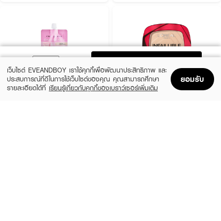
ADD TO BAG
เว็บไซต์ EVEANDBOY เราใช้คุกกี้เพื่อพัฒนาประสิทธิภาพ และ
ยอมรับ
ประสบการณ์ที่ดีในการใช้เว็บไซต์ของคุณ คุณสามารถศึกษา
รายละเอียดได้ที่
เรียนรู้เกี่ยวกับคุกกี้ของเบราว์เซอร์เพิ่มเติม
Home
Home
Promotions
Promotions
Shopping Bag
Shopping Bag
Account
Account
CUTE PRESS
L'OREAL
1-2 Mini Beautiful Airy Matte Foundation
Infaillible 24H Fresh Wear Foundation In
A Powder
฿79
(9%)
฿499
฿549
3 Variations
6 Variations