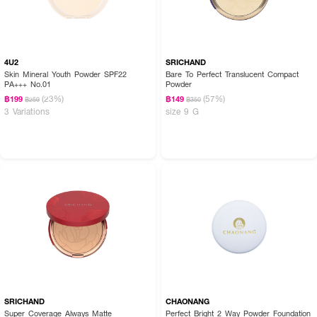
4U2
SRICHAND
Skin Mineral Youth Powder SPF22
Bare To Perfect Translucent Compact
PA+++ No.01
Powder
(23%)
(57%)
฿199
฿149
฿259
฿350
3 Variations
size 9 G
SRICHAND
CHAONANG
Super Coverage Always Matte
Perfect Bright 2 Way Powder Foundation