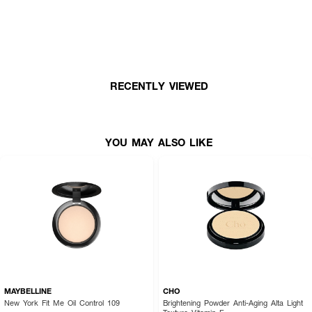
● เลขที่ใบจดแจ้ง: 10-2-6800035621
How To Use:
● ใช้พัฟแตะเนื้อแป้งในปริมาณที่เหมาะสม
RECENTLY VIEWED
● ค่อยๆ กดหรือเกลี่ยแป้งเบาๆ ให้ทั่วใบหน้าและลำคอ
● เน้นย้ำบริเวณ T-Zone (หน้าผาก จมูก และคาง) เพื่อควบคุมความมันเป็นพิเศษ
● สามารถใช้ทัชอัพระหว่างวันเพื่อซับความมันและคืนความเนียนใสให้ผิวได้บ่อยตาม
YOU MAY ALSO LIKE
ต้องการ
Active Ingredients:
CYANOCOBALAMIN (VITAMIN B12), QUARTZ, HYALURONIC ACID,
SQUALANE, TOCOPHEROL (VITAMIN E), ZINC PCA
FAQ:
MAYBELLINE
CHO
● ตัวนี้ต่างจากรุ่น Two Way Cake ยังไงคะ? รุ่น Compact Powder (ตลับนี้) จะ
New York Fit Me Oil Control 109
Brightening Powder Anti-Aging Alta Light
เน้นการเซ็ตผิวให้ดูนวลละมุนและเบลอรูขุมขนแบบธรรมชาติ เนื้อจะบางเบากว่าและเน้น