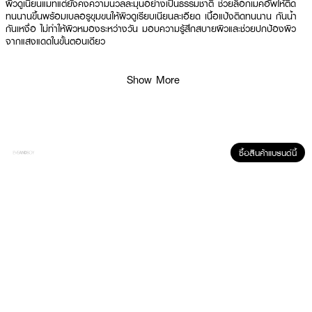
ผิวดูเนียนแมทแต่ยังคงความนวลละมุนอย่างเป็นธรรมชาติ ช่วยล็อกเมคอัพให้ติด
ทนนานขึ้นพร้อมเบลอรูขุมขนให้ผิวดูเรียบเนียนละเอียด เนื้อแป้งติดทนนาน กันน้ำ
กันเหงื่อ ไม่ทำให้ผิวหมองระหว่างวัน มอบความรู้สึกสบายผิวและช่วยปกป้องผิว
จากแสงแดดในขั้นตอนเดียว
Show More
● แบร์แอนด์บลิซ บลูมแมท ไฟน์ ทู รีไฟน์ คอมแพค พาวเดอร์
● 24H Radiance Oil-Control ควบคุมความมันยาวนาน 24 ชั่วโมง ให้ผิวแมท
สวยนวลละมุน ไม่เยิ้มระหว่างวัน
● 9X Matte-Force Fine Correct เนื้อแป้งเนียนละเอียดพิเศษ ช่วยเบลอรูขุมขน
ซื้อสินค้าแบรนด์นี้
และจุดบกพร่องให้ผิวเรียบเนียนทันที
● Pink Aura-B12 Care ผสานวิตามิน B12 และแร่ควอตซ์ ช่วยบำรุงผิวให้ดูสดใส
สุขภาพดี และมีออร่า
● Waterproof & Sweatproof สูตรกันน้ำ กันเหงื่อ ติดทนยาวนานโดยไม่เป็นคราบ
หรือหลุดระหว่างวัน
● SPF 25 PA+++ ปกป้องผิวจากรังสี UV ผ่านการทดสอบแบบ In-Vivo มั่นใจ
ในประสิทธิภาพ
● Non-Comedogenic & Dermatologically Tested อ่อนโยนต่อผิว ไม่ก่อให้เกิด
การอุดตัน เหมาะสำหรับผิวเป็นสิวง่าย