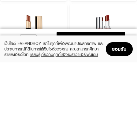
ADD TO BAG
เว็บไซต์ EVEANDBOY เราใช้คุกกี้เพื่อพัฒนาประสิทธิภาพ และ
ยอมรับ
ประสบการณ์ที่ดีในการใช้เว็บไซต์ของคุณ คุณสามารถศึกษา
รายละเอียดได้ที่
เรียนรู้เกี่ยวกับคุกกี้ของเบราว์เซอร์เพิ่มเติม
Home
Home
Promotions
Promotions
Shopping Bag
Shopping Bag
Account
Account
BOBBI BROWN
YVES SAINT LAURENT
Luxe Matte Lipstick - Downtown Rose
Loveshine
(10%)
(10%)
฿1,575
฿1,620
฿1,750
฿1,800
16 Variations
10 Variations