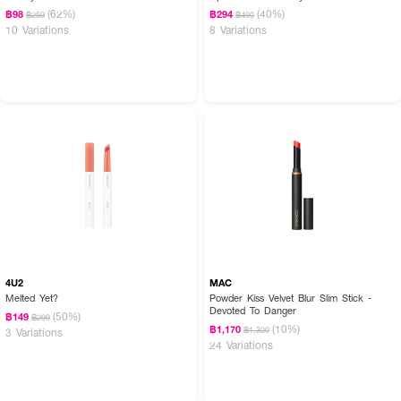
(62%)
(40%)
฿98
฿294
฿259
฿490
10 Variations
8 Variations
4U2
MAC
Melted Yet?
Powder Kiss Velvet Blur Slim Stick -
Devoted To Danger
(50%)
฿149
฿299
(10%)
฿1,170
฿1,300
3 Variations
24 Variations