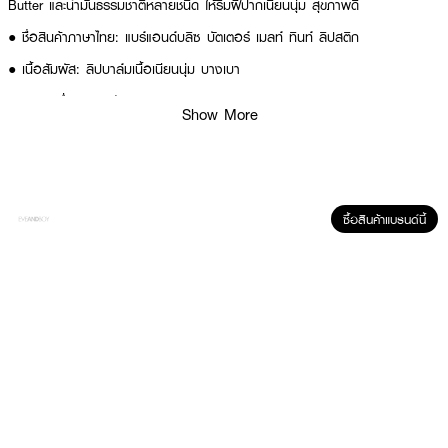
Butter และน้ำมันธรรมชาติหลายชนิด ให้ริมฝีปากเนียนนุ่ม สุขภาพดี
● ชื่อสินค้าภาษาไทย: แบร์แอนด์บลิซ บัตเตอร์ เมลท์ ทินท์ ลิปสติก
● เนื้อสัมผัส: ลิปบาล์มเนื้อเนียนนุ่ม บางเบา
● ฟินิช: ฉ่ำวาวราวกับกระจก (3D Spotlight Shine Tech)
Show More
● คุณสมบัติ: สีชัดติดทน 16 ชั่วโมง, กันน้ำ ไม่เลอะ, ริมฝีปากอวบอิ่มฉ่ำโกลว์,
มอบความชุ่มชื้นล้ำลึก
● สารสำคัญ: 6X PhytoFusion Butter Nourish (Shea Butter, น้ำมันเมล็ด
ทับทิม, น้ำมันเมล็ดโจโจบา, น้ำมันดอกทานตะวัน, น้ำมันงา, น้ำมันมะพร้าว),
Palmitoyl Tripeptide-1
ซื้อสินค้าแบรนด์นี้
● FDA Registration no. 10-2-6800006602
● ปริมาณ - 2.7 กรัม
How To Use :
● ใช้ทาตกแต่งบริเวณริมฝีปาก
● อย่าเพิ่งเม้มปากจนกว่าลิปจะเซ็ตตัว