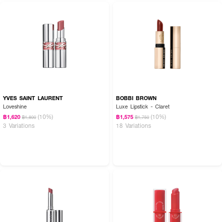
YVES SAINT LAURENT
BOBBI BROWN
Loveshine
Luxe Lipstick - Claret
(10%)
(10%)
฿1,620
฿1,575
฿1,800
฿1,750
3 Variations
18 Variations