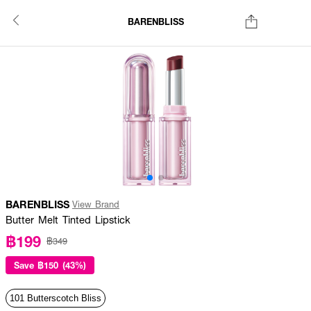
BARENBLISS
BARENBLISS
View Brand
Butter Melt Tinted Lipstick
฿199
฿349
Save
฿150 (43%)
101 Butterscotch Bliss