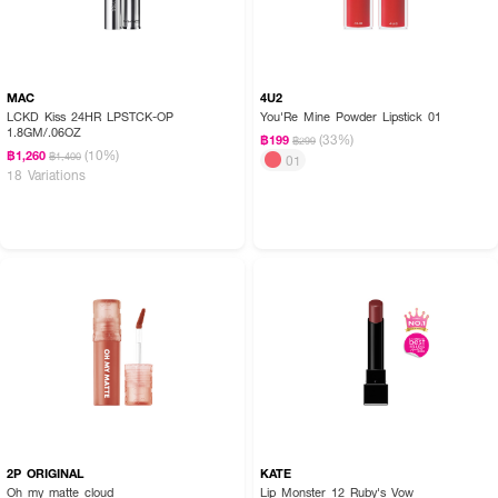
MAC
4U2
LCKD Kiss 24HR LPSTCK-OP
You'Re Mine Powder Lipstick 01
1.8GM/.06OZ
(33%)
฿199
฿299
(10%)
฿1,260
฿1,400
01
18 Variations
2P ORIGINAL
KATE
Oh my matte cloud
Lip Monster 12 Ruby's Vow