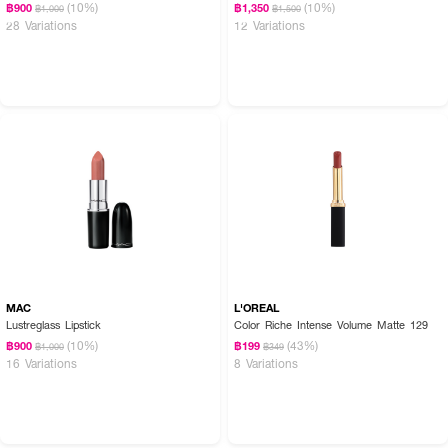
(10%)
(10%)
฿900
฿1,350
฿1,000
฿1,500
28 Variations
12 Variations
MAC
L'OREAL
Lustreglass Lipstick
Color Riche Intense Volume Matte 129
(10%)
(43%)
฿900
฿199
฿1,000
฿349
16 Variations
8 Variations