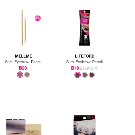
MELLME
LIFEFORD
Slim Eyebrow Pencil
Slim Eyebrow Pencil
฿29
฿79
฿159
(50%)