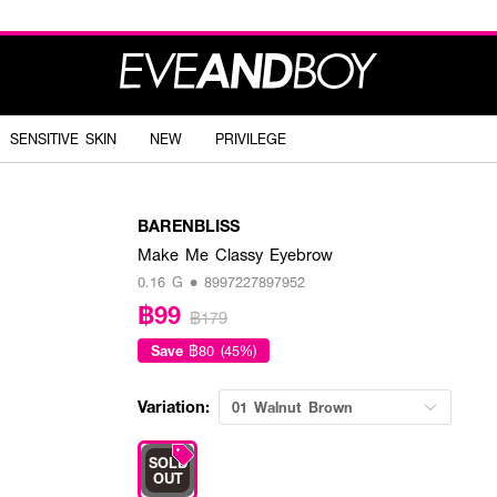
SENSITIVE SKIN
NEW
PRIVILEGE
BARENBLISS
Make Me Classy Eyebrow
0.16 G • 8997227897952
฿99
฿179
Save
฿80 (45%)
Variation:
01 Walnut Brown
SOLD
OUT