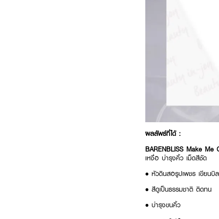
ผลลัพธ์ที่ได้ :
BARENBLISS Make Me C
เหงื่อ บํารุงคิ้ว เม็ดสีชัด
•
หัวดินสอรูปเพชร เขียนบิลด
•
สีดูเป็นธรรมชาติ ติดทน
•
บำรุงขนคิ้ว