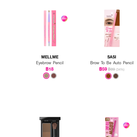
MELLME
SASI
Eyebrow Pencil
Brow To Be Auto Pencil
฿18
฿59
฿89
(34%)