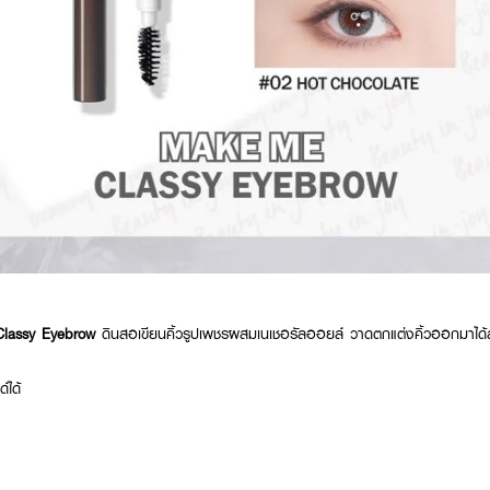
lassy Eyebrow
ดินสอเขียนคิ้วรูปเพชรผสมเนเชอรัลออยล์ วาดตกแต่งคิ้วออกมาได้ส
์ได้