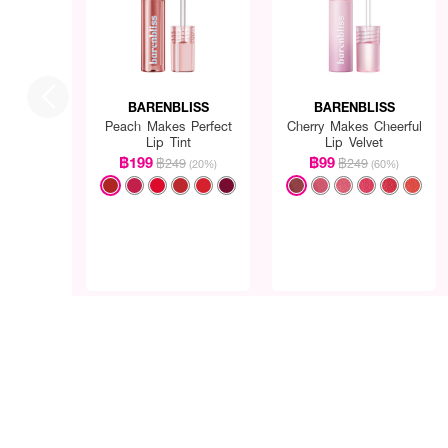
BARENBLISS
BARENBLISS
Peach Makes Perfect
Cherry Makes Cheerful
Lip Tint
Lip Velvet
฿199
฿99
฿249
฿249
(20%)
(60%)