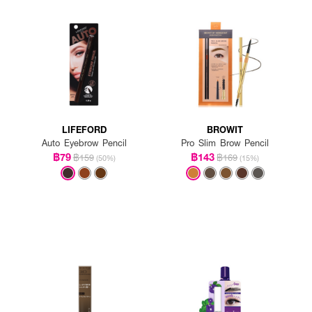
LIFEFORD
BROWIT
Auto Eyebrow Pencil
Pro Slim Brow Pencil
฿79
฿143
฿159
฿169
(50%)
(15%)