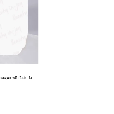
วยสุขภาพดี กันน้ํา กัน