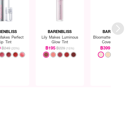
RENBLISS
BARENBLISS
BARENBLISS
akes Perfect
Lily Makes Luminous
Bloomatte Perfect Z
ip Tint
Glow Tint
Cover Cushion
9
฿195
฿399
฿249
฿229
฿459
(20%)
(15%)
(13%)