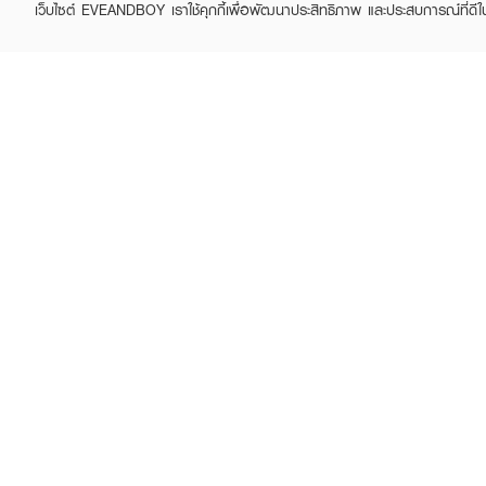
เว็บไซต์ EVEANDBOY เราใช้คุกกี้เพื่อพัฒนาประสิทธิภาพ และประสบการณ์ที่ดี
ABOUT EVEANDBOY
CUS
Brand story
Online
Privacy Policy
Find a
Terms and Conditions
Contac
Sell on EVEANDBOY
Whistleblowing