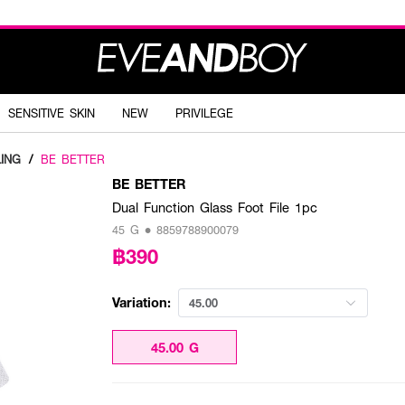
SENSITIVE SKIN
NEW
PRIVILEGE
ING
/
BE BETTER
BE BETTER
Dual Function Glass Foot File 1pc
45 G • 8859788900079
฿390
Variation:
45.00
45.00 G