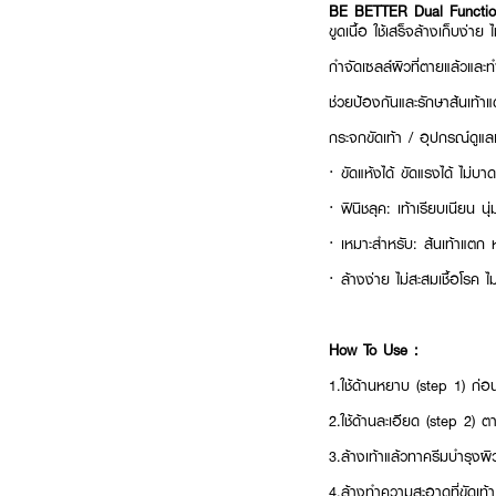
BE BETTER Dual Functio
ขูดเนื้อ ใช้เสร็จล้างเก็บง่าย 
กำจัดเซลล์ผิวที่ตายแล้วและทำ
ช่วยป้องกันและรักษาส้นเท้าแ
กระจกขัดเท้า / อุปกรณ์ดูแลเ
·
ขัดแห้งได้ ขัดแรงได้ ไม่บาดเ
·
ฟินิชลุค: เท้าเรียบเนียน นุ่
·
เหมาะสำหรับ: ส้นเท้าแตก
·
ล้างง่าย ไม่สะสมเชื้อโรค 
How To Use :
1.ใช้ด้านหยาบ (step 1) ก่อน
2.ใช้ด้านละเอียด (step 2) ต
3.ล้างเท้าแล้วทาครีมบำรุงผิ
4.ล้างทำความสะอาดที่ขัดเท้า 