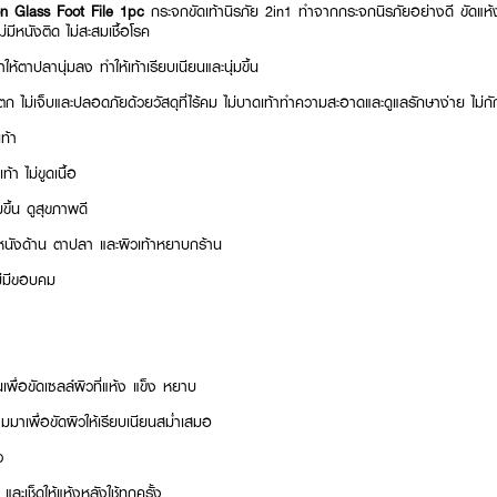
n Glass Foot File 1pc
กระจกขัดเท้านิรภัย 2in1 ทำจากกระจกนิรภัยอย่างดี ขัดแห้งได
ไม่มีหนังติด ไม่สะสมเชื้อโรค
ให้ตาปลานุ่มลง ทำให้เท้าเรียบเนียนและนุ่มขึ้น
ตก ไม่เจ็บและปลอดภัยด้วยวัสดุที่ไร้คม ไม่บาดเท้าทำความสะอาดและดูแลรักษาง่าย ไม่กัก
ท้า
ท้า ไม่ขูดเนื้อ
มขึ้น ดูสุขภาพดี
 หนังด้าน ตาปลา และผิวเท้าหยาบกร้าน
ไม่มีขอบคม
เพื่อขัดเซลล์ผิวที่แห้ง แข็ง หยาบ
ามมาเพื่อขัดผิวให้เรียบเนียนสม่ำเสมอ
ว
และเช็ดให้แห้งหลังใช้ทุกครั้ง