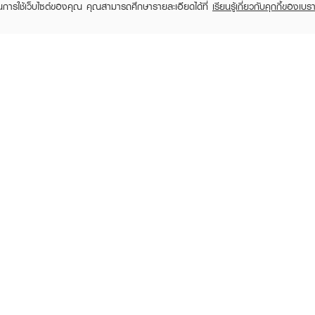
ในการใช้เว็บไซต์ของคุณ คุณสามารถศึกษารายละเอียดได้ที่
เรียนรู้เกี่ยวกับคุกกี้ของเบรา
TOMER CARE
EVEANDBOY MEMBER
 Shopping
Member registration
 store
t us