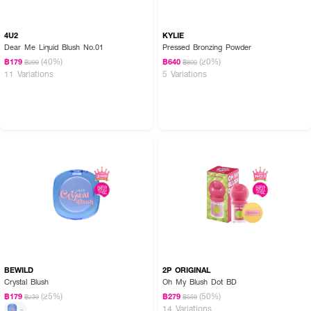
4U2
KYLIE
Dear Me Liquid Blush No.01
Pressed Bronzing Powder
(40%)
(20%)
฿179
฿640
฿299
฿800
11 Variations
5 Variations
BEWILD
2P ORIGINAL
Crystal Blush
Oh My Blush Dot BD
(25%)
(50%)
฿179
฿279
฿239
฿559
14 Variations
-