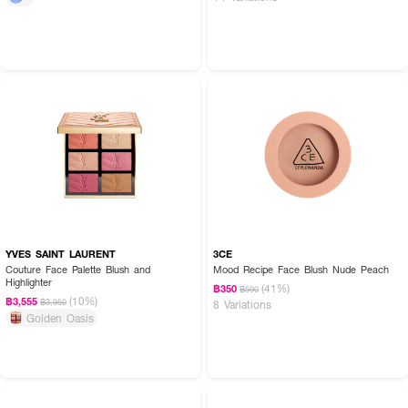
YVES SAINT LAURENT
3CE
Couture Face Palette Blush and
Mood Recipe Face Blush Nude Peach
Highlighter
(41%)
฿350
฿590
(10%)
฿3,555
฿3,950
8 Variations
Golden Oasis