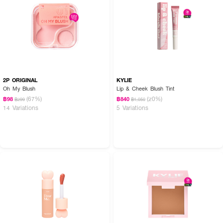
2P ORIGINAL
KYLIE
Oh My Blush
Lip & Cheek Blush Tint
(67%)
(20%)
฿98
฿840
฿299
฿1,050
14 Variations
5 Variations