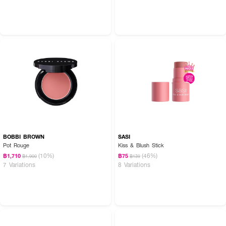
How to Use :
BOBBI BROWN
SASI
ใช้แปรงแตะผลิตภัณฑ์และปัดบริเวณหน้าแก้ม สามารถปัดผสมหรือปัดซ้อนหลายเฉด
Pot Rouge
Kiss & Blush Stick
สีเพื่อเพิ่มมิติและความเป็นธรรมชาติ
(10%)
(46%)
฿1,710
฿75
฿1,900
฿139
7 Variations
8 Variations