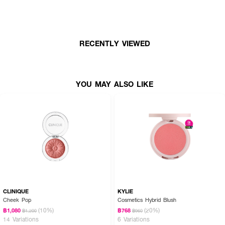
· เนื้อซาตินละเอียด เกลี่ยง่าย
· สีชัด ติดทนยาวนาน
RECENTLY VIEWED
· สามารถผสมสีหรือเลเยอร์สีได้ตามต้องการ
· ไม่เป็นคราบ ไม่ตกร่องระหว่างวัน
· กันน้ำ กันเหงื่อ
YOU MAY ALSO LIKE
· มอบลุคแก้มสวยละมุน ดูสุขภาพดี
· FDA Registration No. : 13-1-6900004805
CLINIQUE
KYLIE
Cheek Pop
Cosmetics Hybrid Blush
(10%)
(20%)
฿1,080
฿768
฿1,200
฿960
14 Variations
6 Variations