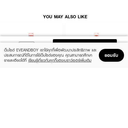
YOU MAY ALSO LIKE
ADD TO BAG
เว็บไซต์ EVEANDBOY เราใช้คุกกี้เพื่อพัฒนาประสิทธิภาพ และ
ยอมรับ
ประสบการณ์ที่ดีในการใช้เว็บไซต์ของคุณ คุณสามารถศึกษา
รายละเอียดได้ที่
เรียนรู้เกี่ยวกับคุกกี้ของเบราว์เซอร์เพิ่มเติม
Home
Home
Promotions
Promotions
Shopping Bag
Shopping Bag
Account
Account
REAL TECHNIQUES
REAL TECHNIQUES
Powder Brush
Expert Concealer Brush
(20%)
(20%)
฿600
฿432
฿750
฿540
size 5.5 G
size 2.5 G