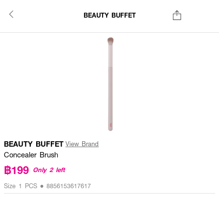
BEAUTY BUFFET
BEAUTY BUFFET
View Brand
Concealer Brush
฿199
Only 2 left
Size 1 PCS • 8856153617617