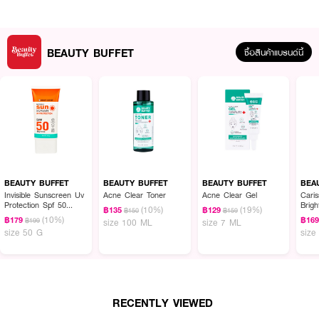
· เหมาะกับคอนซีลเลอร์เนื้อ cream, liquid, powder
BEAUTY BUFFET
ซื้อสินค้าแบรนด์นี้
How to Use :
ใช้แปรงแตะคอนซีลเลอร์ในปริมาณพอเหมาะ แล้วแตะหรือเกลี่ยบริเวณรอยสิว ใต้ตา
หรือจุดที่ต้องการปกปิด ให้เรียบเนียนกลมกลืนกับผิว
BEAUTY BUFFET
BEAUTY BUFFET
BEAUTY BUFFET
BEA
Invisible Sunscreen Uv
Acne Clear Toner
Acne Clear Gel
Cari
Protection Spf 50
Brig
(10%)
(19%)
฿135
฿129
฿150
฿159
Pa++++
Lotio
(10%)
฿179
฿16
฿199
size 100 ML
size 7 ML
size 50 G
size
RECENTLY VIEWED