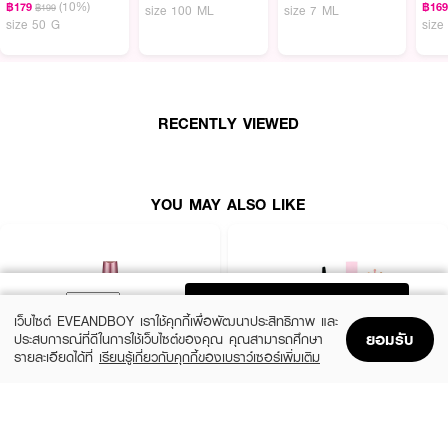
(10%)
฿179
฿16
฿199
size 100 ML
size 7 ML
size 50 G
size
● FDA Registration no. 10-2-6900001959
How To Use:
RECENTLY VIEWED
● ใช้ด้านดินสอวาดและเติมโครงคิ้วให้ได้รูปทรงตามต้องการ
● จากนั้นปัดด้านมาสคาร่าคิ้วเพื่อย้อมสี จัดเรียงเส้นขนคิ้ว และล็อกสีให้ติดทนนาน
ยิ่งขึ้น
YOU MAY ALSO LIKE
● สามารถเน้นปัดหัวคิ้วให้ตั้งฟูเพื่อเพิ่มความละมุนและดูเป็นธรรมชาติ
Ingredients:
ADD TO BAG
CREAM : ISODODECANE, MICROCRYSTALLINE WAX,
เว็บไซต์ EVEANDBOY เราใช้คุกกี้เพื่อพัฒนาประสิทธิภาพ และ
TRIMETHYLSILOXYSILICATE, ALUMINUM STARCH
ยอมรับ
ประสบการณ์ที่ดีในการใช้เว็บไซต์ของคุณ คุณสามารถศึกษา
OCTENYLSUCCINATE, POLYGLYCERYL-2 TRIISOSTEARATE, PARAFFIN,
รายละเอียดได้ที่
เรียนรู้เกี่ยวกับคุกกี้ของเบราว์เซอร์เพิ่มเติม
HYDROGENATED STYRENE/ISOPRENE COPOLYMER, MICA,
Home
Home
Promotions
Promotions
Shopping Bag
Shopping Bag
Account
Account
SYNTHETIC FLUORPHLOGOPITE, PHENOXYETHANOL, TOCOPHERYL
ACETATE, CI 77891, CI 77492, CI 77491, CI 77499, CI 15985
MAYBELLINE
SIVANNA
PEN : HYDROGENATED PALM KERNEL OIL, MICA, HYDROGENATED
Hyper Curl Volume Express Mascara
Svn Curling Mascara HF9050-Exclusive
COCO-GLYCERIDES, EUPHORBIA CERIFERA WAX, COPERNICIA