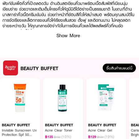
ฟังก์ชันเพื่อคิ้วที่เป๊ะตลอดวัน ด้านดินสอเขียนคิ้วมาพร้อมเนื้อสัมผัสที่เนียนนุ่ม
เขียนง่าย ช่วยวาดและเติมเต็มโครงคิ้วให้ดูมีมิติได้อย่างเป็นธรรมชาติ ในขณะที่ด้าน
มาสคาร่าคิ้วเนื้อครีมเข้มข้น ช่วยทำหน้าที่ย้อมสีคิ้วให้สม่ำเสมอ พร้อมคุณสมบัติใน
การจัดเรียงและล็อกทรงขนคิ้วให้เรียงเส้นสวย ตั้งฟู และติดทนนาน ไม่หลุดลอก
ง่ายระหว่างวัน ให้คุณทลายข้อจำกัดในการเขียนคิ้วและได้ผลลัพธ์คิ้วที่คมชัด
สวยงามอย่างไร้ที่ติ
Show More
● บิวตี้ บุฟเฟต์ ดูโอ้ โปร สลิม แอนด์ บราว มาสคาร่า
● 2-in-1 Dual Function รวมดินสอเขียนคิ้วและมาสคาร่าคิ้วไว้ในแท่งเดียว เพื่อ
การตกแต่งคิ้วที่สมบูรณ์แบบ
BEAUTY BUFFET
ซื้อสินค้าแบรนด์นี้
● Smooth Pencil Texture ดินสอเขียนคิ้วเนื้อเนียน วาดง่าย ไม่จับตัวเป็นก้อน
ช่วยให้เติมโครงคิ้วได้รูปอย่างแม่นยำ
● Color-Lock Brow Mascara มาสคาร่าคิ้วเนื้อครีมช่วยย้อมสีคิ้วให้กลมกลืน
พร้อมจัดทรงและล็อกขนคิ้วให้เรียงเส้นสวยงาม
● Tocopheryl Acetate (Vitamin E) มีส่วนช่วยบำรุงและเพิ่มความชุ่มชื้น ให้ผิว
บริเวณคิ้วดูสุขภาพดี
● สูตรติดทนนาน ช่วยให้สีคิ้วดูสดใส คมชัด และคงรูปทรงสวยงามตลอดวัน
BEAUTY BUFFET
BEAUTY BUFFET
BEAUTY BUFFET
BEA
Invisible Sunscreen Uv
Acne Clear Toner
Acne Clear Gel
Cari
● มอบผลลัพธ์คิ้วที่เป็นธรรมชาติ ดูมีมิติ และมีชีวิตชีวา เหมาะสำหรับทุกสไตล์การ
Protection Spf 50
Brig
(10%)
(19%)
฿135
฿129
฿150
฿159
แต่งหน้า
Pa++++
Lotio