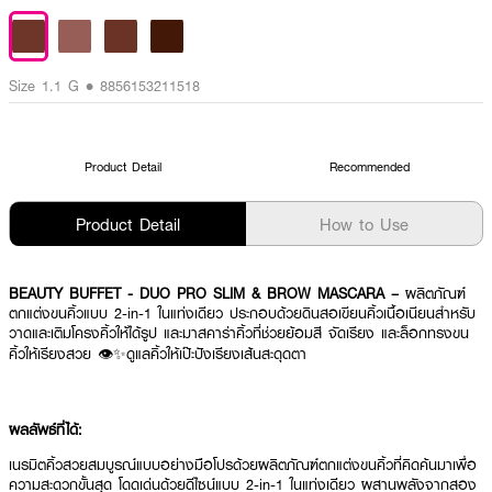
Size 1.1 G • 8856153211518
Product Detail
Recommended
Product Detail
How to Use
BEAUTY BUFFET - DUO PRO SLIM & BROW MASCARA –
ผลิตภัณฑ์
ตกแต่งขนคิ้วแบบ 2-in-1 ในแท่งเดียว ประกอบด้วยดินสอเขียนคิ้วเนื้อเนียนสำหรับ
วาดและเติมโครงคิ้วให้ได้รูป และมาสคาร่าคิ้วที่ช่วยย้อมสี จัดเรียง และล็อกทรงขน
คิ้วให้เรียงสวย 👁️✨ดูแลคิ้วให้เป๊ะปังเรียงเส้นสะดุดตา
ผลลัพธ์ที่ได้:
เนรมิตคิ้วสวยสมบูรณ์แบบอย่างมือโปรด้วยผลิตภัณฑ์ตกแต่งขนคิ้วที่คิดค้นมาเพื่อ
ความสะดวกขั้นสุด โดดเด่นด้วยดีไซน์แบบ 2-in-1 ในแท่งเดียว ผสานพลังจากสอง