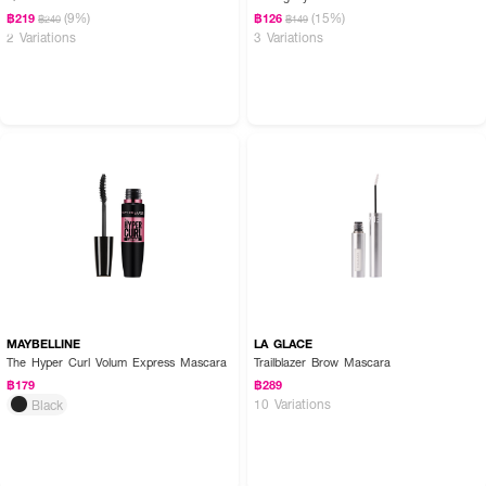
(9%)
(15%)
฿219
฿126
฿240
฿149
2 Variations
3 Variations
MAYBELLINE
LA GLACE
The Hyper Curl Volum Express Mascara
Trailblazer Brow Mascara
฿179
฿289
10 Variations
Black