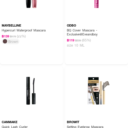
MAYBELLINE
ODBO
Hypercurl Waterproof Mascara
BQ Cover Mascara -
Exclusive@Eveandboy
(22%)
฿139
฿179
(65%)
฿119
฿339
Brown
size 10 ML
CANMAKE
BROWIT
Quick Lash Curler
Setting Eyebrow Mascara