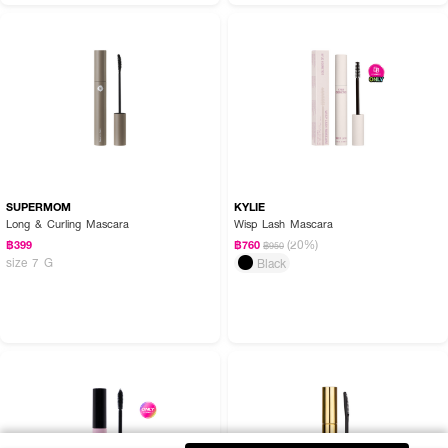
SUPERMOM
KYLIE
Long & Curling Mascara
Wisp Lash Mascara
(20%)
฿399
฿760
฿950
size 7 G
Black