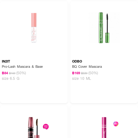
AQUA, SYNTHETIC BEESWAX, COPERNICIA CERIFERA WAX,
GLYCERYL PALMITATE, PROPYLENE GLYCOL, POLYISOBUTENE,
PALMITIC ACID, GLYCERYL STEARATE, ACRYLATES COPOLYMER,
STEARIC ACID, PARAFFIN, ACACIA SENEGAL GUM, VP/EICOSENE
COPOLYMER, AMINOMETHYL PROPANOL, PHENOXYETHANOL,
POLYSORBATE, GLYCERIN, ETHYLHEXYLGLYCERIN, CAPRYLYL
GLYCOL, TOCOPHERYL ACETATE, CI 77499
FAQ:
IN2IT
ODBO
Pro-Lash Mascara & Base
BQ Cover Mascara
● ปัดแล้วจะเลอะหรือเยิ้มระหว่างวันไหม? ไม่เลอะอย่างแน่นอน เพราะตัวนี้มี
(50%)
(50%)
฿84
฿169
฿169
฿339
คุณสมบัติ Smudge-Resistant ที่ช่วยป้องกันการเลอะและกันเปื้อน ล็อคให้ขนตา
size 6.5 G
size 10 ML
สวยคมชัดและคงรูปได้ยาวนานตลอดทั้งวัน
● ขนตาสั้นและบางมากจะปัดยากไหม? ปัดง่ายมากเนื่องจากมีดีไซน์ Dual-Ended
แบบสองหัวแปรงที่สลับใช้เพื่อเก็บรายละเอียดได้เป็นอย่างดี สามารถปัดขนตาเส้น
เล็กๆ หรือขนตาล่างได้อย่างแม่นยำ ช่วยเพิ่มความยาวและความหนาให้ดูหนาฟูขึ้น
ทันที
เปิดสปอตไลท์ให้ดวงตาคู่สวยด้วยขนตางอนหนาไร้ที่ติในทุกวัน 👁️💖 ขนตายาวเด้ง
เรียงเส้นสวย ไม่เลอะ มั่นใจได้ทุกมุมมอง