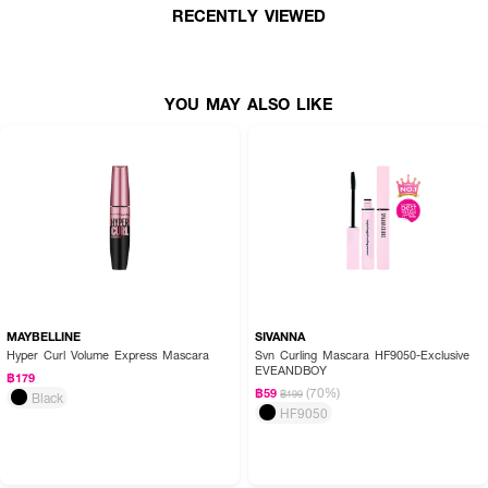
RECENTLY VIEWED
● Smudge-Resistant & Long-Lasting สูตรกันเลอะ ล็อคขนตาให้คงรูปสวย คม
ชัด และติดทนนานตลอดวัน
● Precision Application หัวแปรงดีไซน์พิเศษช่วยเพิ่มความแม่นยำในการปัด ปัดได้
แม้ขนตาเส้นเล็กหรือขนตาล่าง
YOU MAY ALSO LIKE
● Tocopheryl Acetate (Vitamin E) มีส่วนช่วยในการบำรุงและปกป้องเส้นขนตา
● มอบขนตาที่เรียงเส้นสวยงามเป็นธรรมชาติ ไม่จับตัวเป็นก้อน
● FDA Registration no. 10-2-6800036004
How To Use:
● ใช้หัวแปรงปัดมาสคาร่า ปัดจากโคนขนตาให้ชิดกับเปลือกตาที่สุด แล้วค่อย ๆ ดัน
แปรงขึ้นไปจนถึงปลายขนตา
MAYBELLINE
SIVANNA
Hyper Curl Volume Express Mascara
Svn Curling Mascara HF9050-Exclusive
● แนะนำให้ปัดซ้ำหากต้องการเพิ่มความหนาและความยาวให้ดวงตาดูโดดเด่นยิ่งขึ้น
EVEANDBOY
฿179
(70%)
● สามารถใช้หัวแปรงอีกฝั่งปัดเก็บรายละเอียดที่ขนตาล่างและขนตาเส้นเล็กได้อย่าง
฿59
฿199
Black
ง่ายดาย
HF9050
Ingredients: