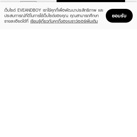
ADD TO BAG
เว็บไซต์ EVEANDBOY เราใช้คุกกี้เพื่อพัฒนาประสิทธิภาพ และ
ยอมรับ
ประสบการณ์ที่ดีในการใช้เว็บไซต์ของคุณ คุณสามารถศึกษา
รายละเอียดได้ที่
เรียนรู้เกี่ยวกับคุกกี้ของเบราว์เซอร์เพิ่มเติม
Home
Home
Promotions
Promotions
Shopping Bag
Shopping Bag
Account
Account
MELLME
BROWIT
Kawaii Lash Mascara
My Everyday Mascara
(15%)
฿39
฿118
฿139
2 Variations
Endless Night
BROWIT
BEAUTILAB