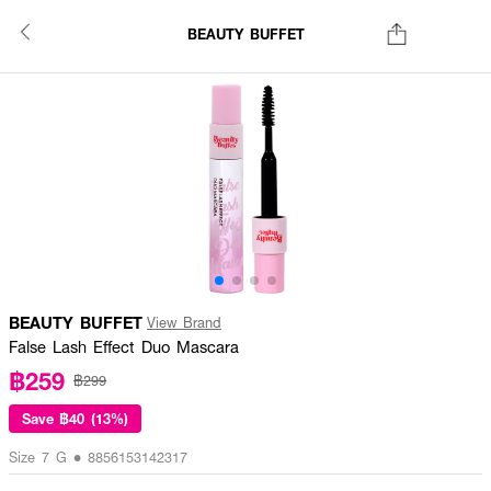
BEAUTY BUFFET
BEAUTY BUFFET
View Brand
False Lash Effect Duo Mascara
฿259
฿299
Save
฿40 (13%)
Size 7 G • 8856153142317