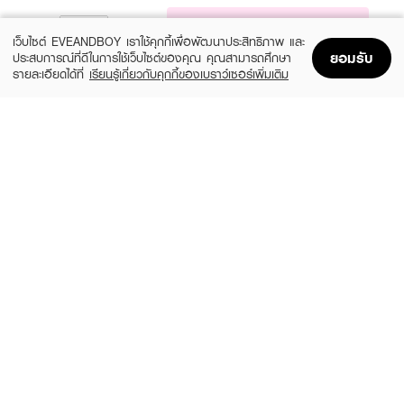
NOTIFY ME
เว็บไซต์ EVEANDBOY เราใช้คุกกี้เพื่อพัฒนาประสิทธิภาพ และ
ยอมรับ
ประสบการณ์ที่ดีในการใช้เว็บไซต์ของคุณ คุณสามารถศึกษา
รายละเอียดได้ที่
เรียนรู้เกี่ยวกับคุกกี้ของเบราว์เซอร์เพิ่มเติม
Home
Home
Promotions
Promotions
Shopping Bag
Shopping Bag
Account
Account
BENICE
ULTRA MILD
Shower Cream Pouch Mystic White
Innocence
(19%)
฿99
฿130
฿160
size 400 ML
size 380 ML
EUCERIN
BENICE