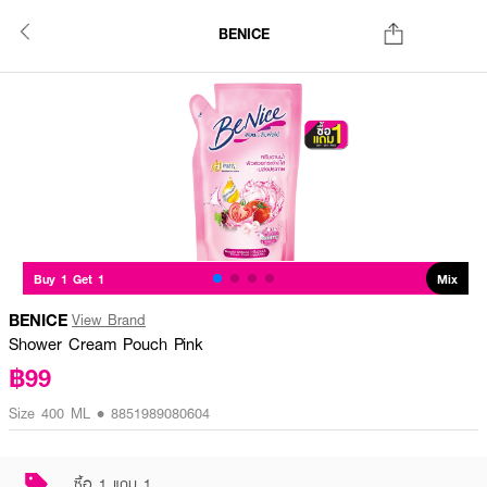
BENICE
Buy 1 Get 1
Mix
BENICE
View Brand
Shower Cream Pouch Pink
฿99
Size 400 ML • 8851989080604
ซื้อ 1 แถม 1