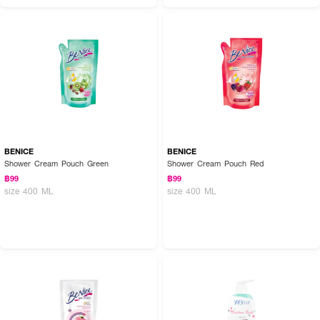
How to Use :
ลูบไล้
BENICE Beautiful Whitening Shower Cream Pink
บนผิวกายที่เปียก
ล้างออกด้วยน้ำสะอาด
BENICE
BENICE
Shower Cream Pouch Green
Shower Cream Pouch Red
฿99
฿99
size 400 ML
size 400 ML