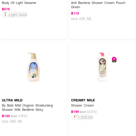
Body Oil Light Sesame
Anti Bacteria Shower Cream Pouch
Green
฿579
฿119
Light Gold
size 400 ML
ULTRA MILD
CREAMY MILK
By Babi Mild Organic Moisturising
Shower Cream
Shower Milk Bedtime Story
(33%)
฿199
฿299
(19%)
฿130
฿160
1,000.00
size 380 ML