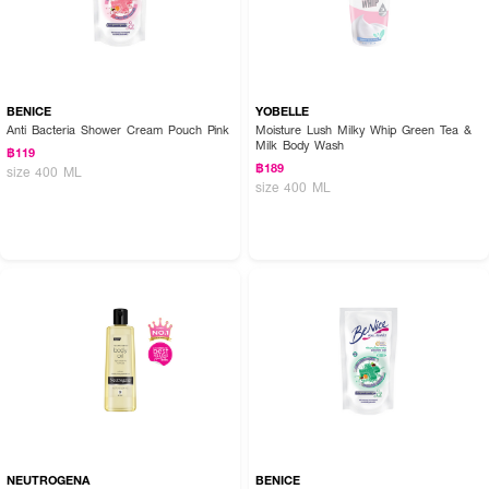
BENICE
YOBELLE
Anti Bacteria Shower Cream Pouch Pink
Moisture Lush Milky Whip Green Tea &
Milk Body Wash
฿119
฿189
size 400 ML
size 400 ML
NEUTROGENA
BENICE