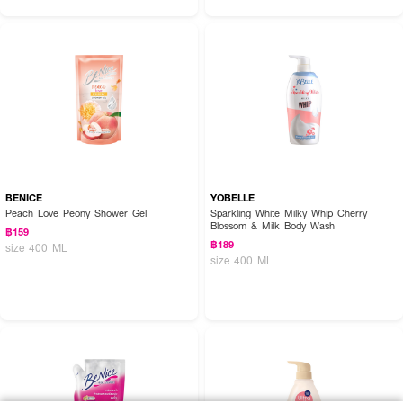
BENICE
YOBELLE
Peach Love Peony Shower Gel
Sparkling White Milky Whip Cherry
Blossom & Milk Body Wash
฿159
฿189
size 400 ML
size 400 ML