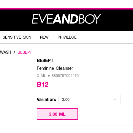
SENSITIVE SKIN
NEW
PRIVILEGE
 WASH
/
BESEPT
BESEPT
Feminine Cleanser
3 ML • 8858767004470
฿12
Variation:
3.00
3.00 ML