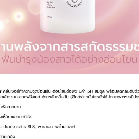
er
คลีนเซอร์ทำความจุดซ่อนเร้น อ่อนโยนต่อผิว มีค่า pH สมดุล พร้อมลดกลิ่นอับด้
นำเข้าจากประเทศฝรั่งเศส ช่วยขจัดกลิ่นอับ รู้สึกสะอาดมั่นใจหลังใช้ โดยเฉพาะช่วงมีประ
ู่ในผิวยาวนาน
เชื้อราและแบคทีเรีย
ร้น ปราศจากสาร SLS, พาราเบน ซิลิโคน และสี
ะคายเคือง