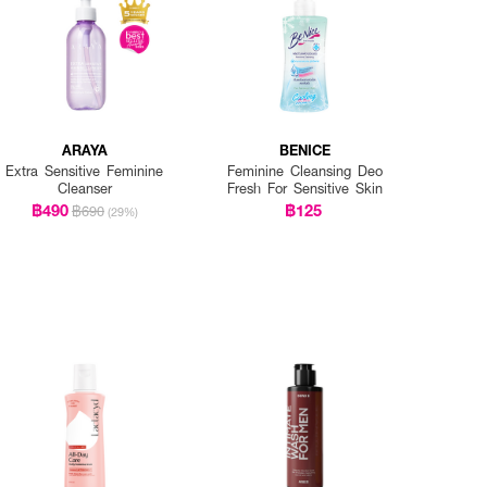
ARAYA
BENICE
Extra Sensitive Feminine
Feminine Cleansing Deo
Cleanser
Fresh For Sensitive Skin
฿490
฿125
฿690
(29%)