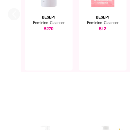
BESEPT
BESEPT
Feminine Cleanser
Feminine Cleanser
฿270
฿12
How To Use :
บีบ
Besept Feminine Clea