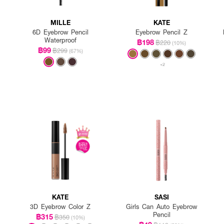
MILLE
KATE
6D Eyebrow Pencil
Eyebrow Pencil Z
Waterproof
฿198
฿220
(10%)
฿99
฿299
(67%)
+2
KATE
SASI
3D Eyebrow Color Z
Girls Can Auto Eyebrow
Pencil
฿315
฿350
(10%)