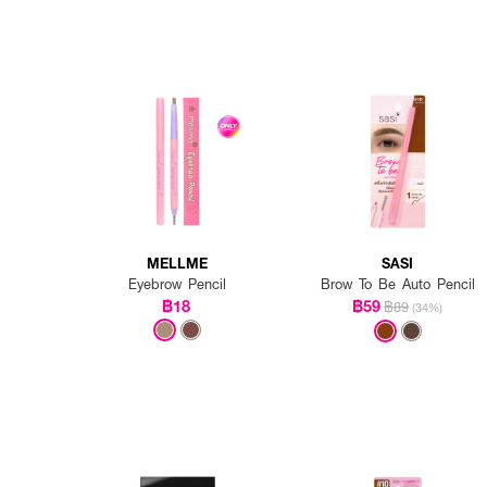
MELLME
SASI
Eyebrow Pencil
Brow To Be Auto Pencil
฿18
฿59
฿89
(34%)