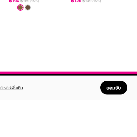
฿160
฿126
฿189
฿149
(15%)
(15%)
ยอมรับ
ว์เซอร์เพิ่มเติม
FOLLOW US