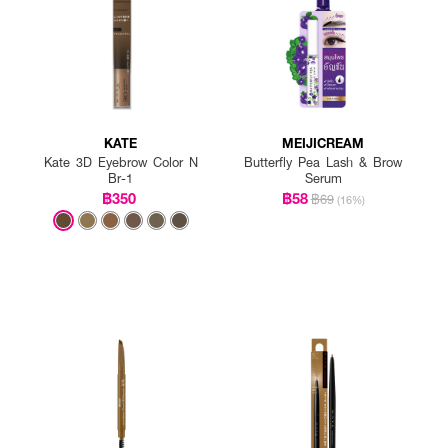
KATE
MEIJICREAM
Kate 3D Eyebrow Color N
Butterfly Pea Lash & Brow
Br-1
Serum
฿350
฿58
฿69
(16%)