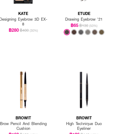
KATE
ETUDE
Designing Eyebrow 3D EX-
Drawing Eyebrow '21
8
฿65
฿130
(50%)
฿280
฿400
(30%)
BROWIT
BROWIT
Brow Pencil And Blending
High Technique Duo
Cushion
Eyeliner