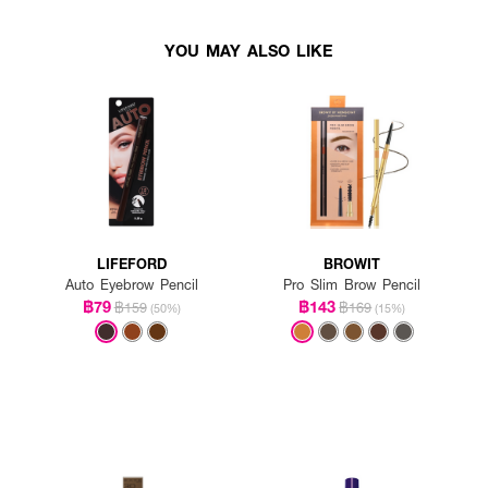
YOU MAY ALSO LIKE
LIFEFORD
BROWIT
Auto Eyebrow Pencil
Pro Slim Brow Pencil
฿79
฿143
฿159
฿169
(50%)
(15%)