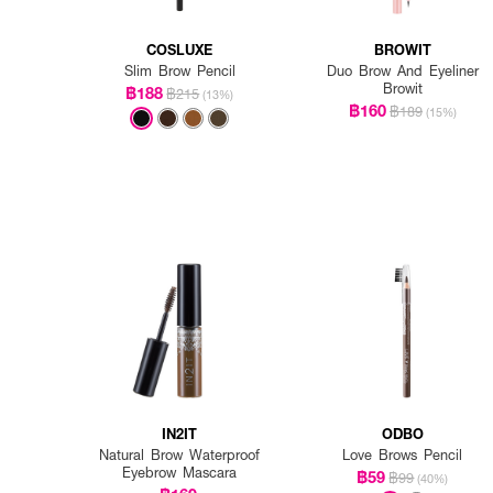
COSLUXE
BROWIT
Slim Brow Pencil
Duo Brow And Eyeliner
Browit
฿188
฿215
(13%)
฿160
฿189
(15%)
IN2IT
ODBO
Natural Brow Waterproof
Love Brows Pencil
Eyebrow Mascara
฿59
฿99
(40%)