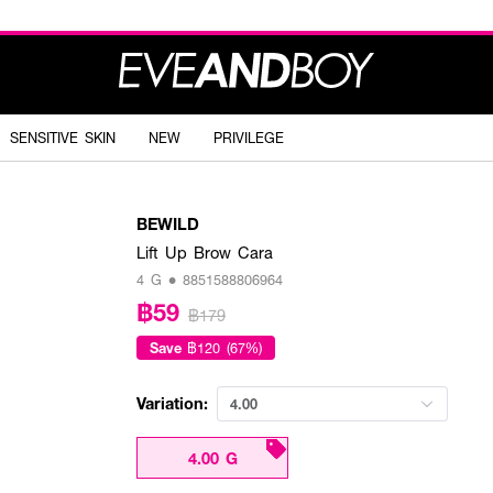
SENSITIVE SKIN
NEW
PRIVILEGE
BEWILD
Lift Up Brow Cara
4 G • 8851588806964
฿59
฿179
Save
฿120 (67%)
Variation:
4.00
4.00 G