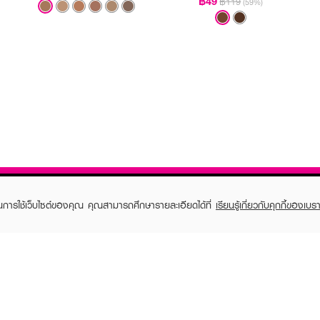
฿49
฿119
(59%)
ในการใช้เว็บไซต์ของคุณ คุณสามารถศึกษารายละเอียดได้ที่
เรียนรู้เกี่ยวกับคุกกี้ของเบรา
TOMER CARE
EVEANDBOY MEMBER
 Shopping
Member registration
 store