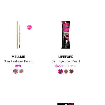
MELLME
LIFEFORD
Slim Eyebrow Pencil
Slim Eyebrow Pencil
฿29
฿79
฿159
(50%)