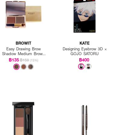
BROWIT
KATE
Easy Drawing Brow
Designing Eyebrow 3D ×
Shadow Medium Brown
GOJO SATORU
(Y2019)
฿135
฿400
฿159
(15%)