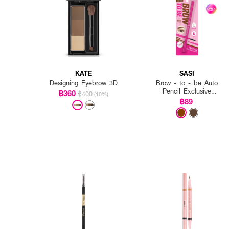
KATE
SASI
Designing Eyebrow 3D
Brow - to - be Auto
Pencil Exclusive
฿360
฿400
(10%)
EVEANDBOY
฿89