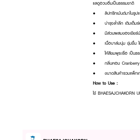
แลดูอวบอิ่มเป็นธรรมชาติ
● ลิปทรีทเม้นต์มาในรูปแ
● บำรุงล้ำลึก เติมเต็มร่
● มีส่วนผสมของเชียร์บัตเตอ
● เนื้อบาล์มนุ่ม ชุ่มชื้น 
● ให้สีชมพูระเรื่อ เป็นธร
● กลิ่นหอม Cranberry
● ขนาดสินค้ารวมแพ็กเกจ
How to Use :
ใช้ BHAESAJCHAKORN Ultra