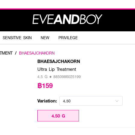
SENSITIVE SKIN
NEW
PRIVILEGE
ATMENT
/
BHAESAJCHAKORN
BHAESAJCHAKORN
Ultra Lip Treatment
4.5 G • 8850986025199
฿159
Variation:
4.50
4.50 G