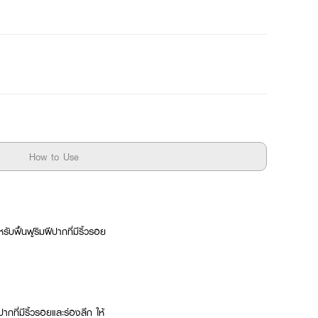
How to Use
ฟื้นฟูริมฝีปากที่มีริ้วรอย
กที่มีริ้วรอยและร่องลึก ให้