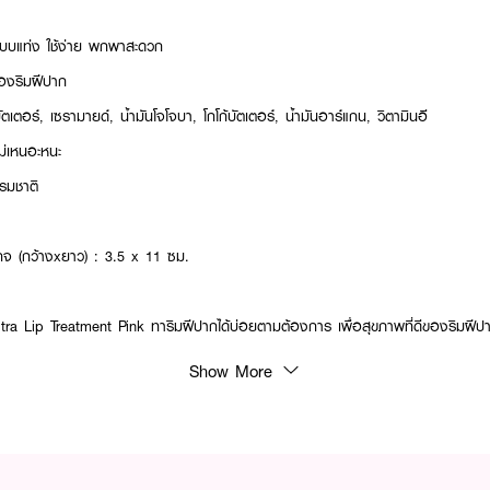
บบแท่ง ใช้ง่าย พกพาสะดวก
องริมฝีปาก
ร์, เซรามายด์, น้ำมันโจโจบา, โกโก้บัตเตอร์, น้ำมันอาร์แกน, วิตามินอี
ไม่เหนอะหนะ
รมชาติ
 (กว้างxยาว) : 3.5 x 11 ซม.
 Lip Treatment Pink ทาริมฝีปากได้บ่อยตามต้องการ เพื่อสุขภาพที่ดีของริมฝี
Show More