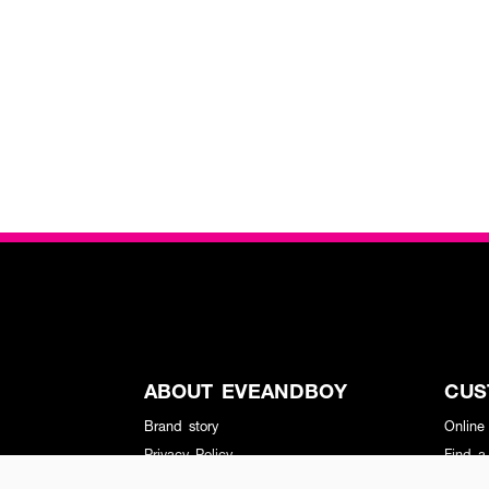
ABOUT EVEANDBOY
CUS
Brand story
Online
Privacy Policy
Find a
Terms and Conditions
Contac