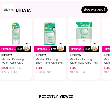
BIFESTA
ซื้อสินค้าแบรนด์นี้
Purchase ฿350+
Free
Purchase ฿350+
Free
Purchase ฿350+
Free
BIFESTA
BIFESTA
BIFESTA
BIFE
Micellar Cleansing
Micellar Cleansing
Micellar Cleansing
Micel
Water Acne Care
Sheet Acne Care (46
Water Acne Care Refill
Wate
Sheets)
(18%)
฿239
฿290
฿220
฿22
฿290
size 400 ML
2 Variations
size 360 ML
size
RECENTLY VIEWED