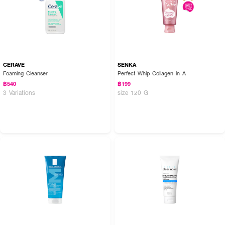
CERAVE
SENKA
Foaming Cleanser
Perfect Whip Collagen in A
฿540
฿199
3 Variations
size 120 G