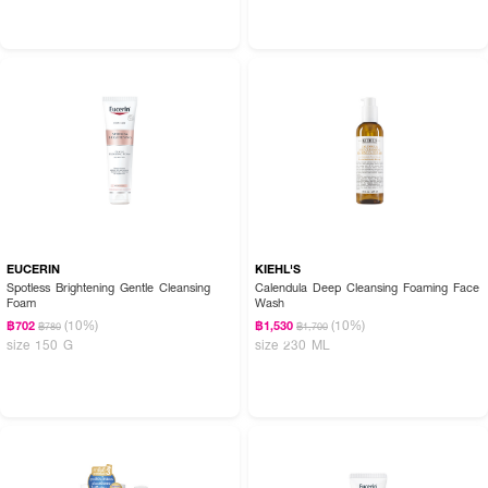
EUCERIN
KIEHL'S
Spotless Brightening Gentle Cleansing
Calendula Deep Cleansing Foaming Face
Foam
Wash
(10%)
(10%)
฿702
฿1,530
฿780
฿1,700
size 150 G
size 230 ML