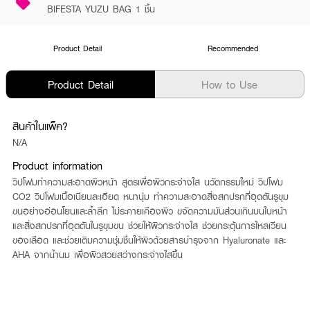
BIFESTA YUZU BAG 1 ชิ้น
Product Detail
Recommended
Product Detail
How to Use
สินค้าในแพ็ค?
N/A
Product information
วิปโฟมทำความสะอาดผิวหน้า สูตรเพื่อผิวกระจ่างใส นวัตกรรมใหม่ วิปโฟม
CO2 วิปโฟมเนื้อเนียนละเอียด หนานุ่ม ทำความสะอาดสิ่งสกปรกที่อุดตันรูขุม
ขนอย่างอ่อนโยนและล้ำลึก ไม่ระคายเคืองผิว ขจัดความมันส่วนเกินบนใบหน้า
และสิ่งสกปรกที่อุตตันในรูขุมขน ช่วยให้ผิวกระจ่างใส ช่วยกระตุ้นการไหลเวียน
ของเลือด และช่วยเติมความชุ่มชื่นให้ผิวด้วยสารบำรุงจาก Hyaluronate และ
AHA จากน้ำนม เพื่อผิวสวยสว่างกระจ่างใสขึ้น