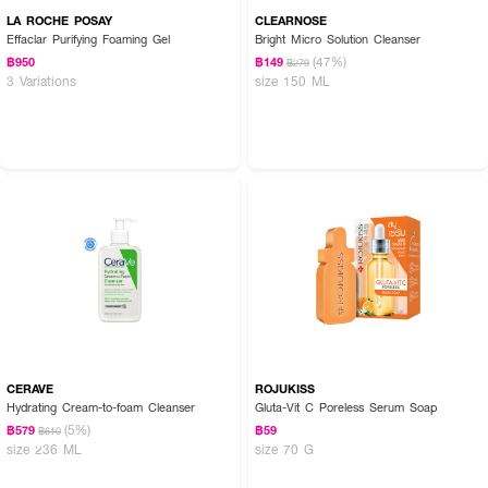
LA ROCHE POSAY
CLEARNOSE
Effaclar Purifying Foaming Gel
Bright Micro Solution Cleanser
(47%)
฿950
฿149
฿279
3 Variations
size 150 ML
CERAVE
ROJUKISS
Hydrating Cream-to-foam Cleanser
Gluta-Vit C Poreless Serum Soap
(5%)
฿579
฿59
฿610
size 236 ML
size 70 G