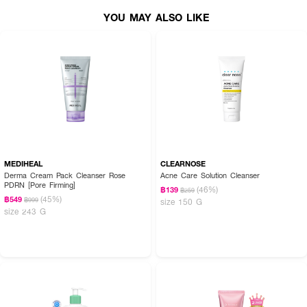
YOU MAY ALSO LIKE
MEDIHEAL
CLEARNOSE
Derma Cream Pack Cleanser Rose
Acne Care Solution Cleanser
PDRN [Pore Firming]
(46%)
฿139
฿259
(45%)
฿549
฿999
size 150 G
size 243 G