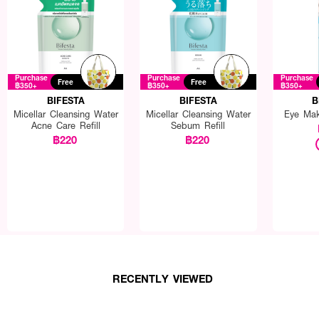
Purchase
Purchase
Purchase
Free
Free
฿350+
฿350+
฿350+
BIFESTA
BIFESTA
B
Micellar Cleansing Water
Micellar Cleansing Water
Eye Ma
Acne Care Refill
Sebum Refill
฿220
฿220
RECENTLY VIEWED