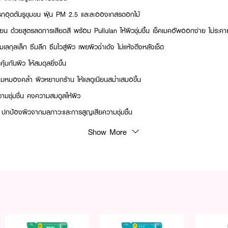
รกอุดตันรูขุมขน ฝุ่น PM 2.5 และละอองเกสรดอกไม้
 ด้วยสูตรลดการเสียดสี พร้อม Pullulan ให้ผิวชุ่มชื้น เช็คเมคอัพออกง่าย ไม่ระคา
กุลเล็ก ซึมลึก ซึมไวสู่ผิว เผยผิวฉ่ำเด้ง ไม่แห้งตึงหลังเช็ด
้มกันผิว ให้สมดุลยิ่งขึ้น
หมองคล้ำ ผิวหยาบกร้าน ให้แลดูเนียนสม่ำเสมอขึ้น
ชุ่มชื่น คงความสมดูลให้ผิว
น ปกป้องผิวจากมลภาวะและการสูญเสียความชุ่มชื้น
หอม และสี
Show More