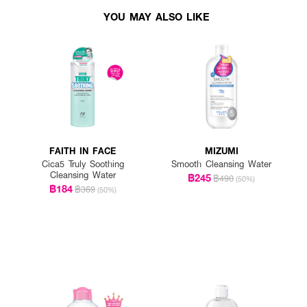
YOU MAY ALSO LIKE
นหยดลงบนสำลี แล้วเช็ดออกเบาๆ ให้ทั่วผิวหน้า เปลี่ยนสำลีเช็ดซ้ำจนกว่าจะหมดคราบเคร
FAITH IN FACE
MIZUMI
ยโฟมหรือเจลใดๆ
Cica5 Truly Soothing
Smooth Cleansing Water
Cleansing Water
฿245
฿490
(50%)
฿184
฿369
(50%)