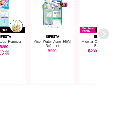
Purchase
Free
Free
฿350+
IFESTA
BIFESTA
BIFESTA
keup Remover
Micel Water Acne 360Ml
Micellar Cleansing Wa
Refil_1+1
Brightup
฿250
฿220
฿239
฿290
(18%)