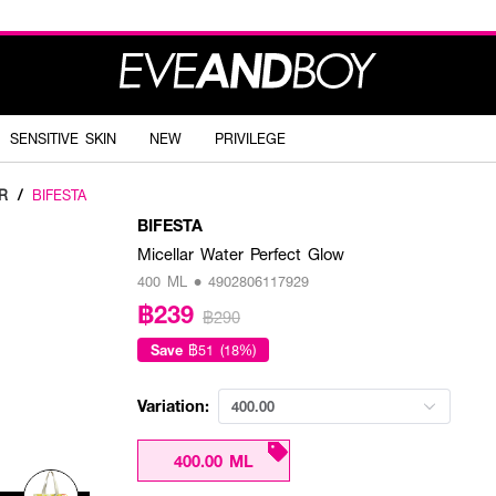
SENSITIVE SKIN
NEW
PRIVILEGE
R
/
BIFESTA
BIFESTA
Micellar Water Perfect Glow
400 ML • 4902806117929
฿239
฿290
Save
฿51 (18%)
Variation:
400.00
400.00 ML