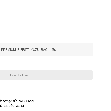
Free
Purchase ฿350+
บฟรี PREMIUM BIFESTA YUZU BAG 1 ชิ้น
How to Use
งสำอางสูตรน้ำ Vit C จากบิ
สม่ำเสมอขึ้น ผสาน