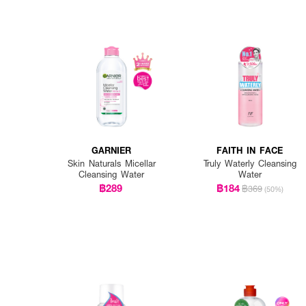
How To Use :
กดหัวปั๊ม 2-3 ครั้งให้โลชั่
GARNIER
FAITH IN FACE
น้ำออก หรือล้างหน้าซ้ำด้ว
Skin Naturals Micellar
Truly Waterly Cleansing
Cleansing Water
Water
฿289
฿184
฿369
(50%)