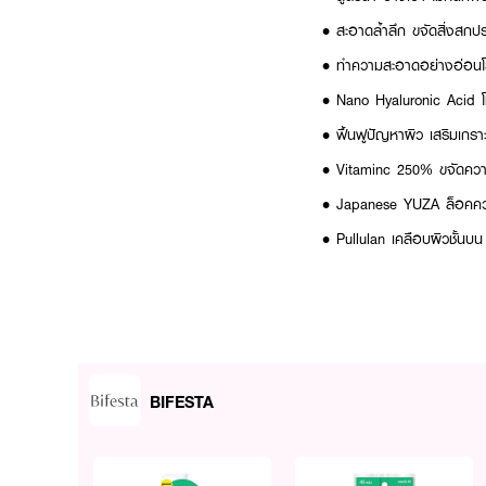
• สะอาดล้ำลึก ขจัดสิ่งสกป
• ทำความสะอาดอย่างอ่อนโยน
• Nano Hyaluronic Acid โมเล
• ฟื้นฟูปัญหาผิว เสริมเกราะคุ
• Vitaminc 250% ขจัดความ
• Japanese YUZA ล็อคความ
• Pullulan เคลือบผิวชั้นบ
• ปราศจากแอลกอฮอล์ น้ำ
• ผ่านการทดสอบการแพ้
BIFESTA