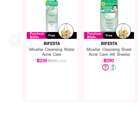
Purchase
Purchase
Free
Free
฿350+
฿350+
BIFESTA
BIFESTA
Micellar Cleansing Water
Micellar Cleansing Sheet
Acne Care
Acne Care (46 Sheets)
฿239
฿290
฿290
(18%)