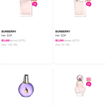
BURBERRY
BURBERRY
Her EDP
Her EDP
(20%)
(26%)
฿5,688
฿2,699
฿7,110
฿3,660
size 100 ML
size 30 ML