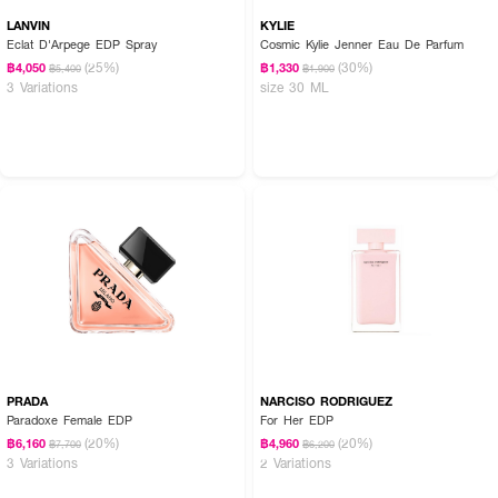
LANVIN
KYLIE
Eclat D'Arpege EDP Spray
Cosmic Kylie Jenner Eau De Parfum
(25%)
(30%)
฿4,050
฿1,330
฿5,400
฿1,900
3 Variations
size 30 ML
PRADA
NARCISO RODRIGUEZ
Paradoxe Female EDP
For Her EDP
(20%)
(20%)
฿6,160
฿4,960
฿7,700
฿6,200
3 Variations
2 Variations