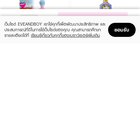
NOTIFY ME
เว็บไซต์ EVEANDBOY เราใช้คุกกี้เพื่อพัฒนาประสิทธิภาพ และ
ยอมรับ
ประสบการณ์ที่ดีในการใช้เว็บไซต์ของคุณ คุณสามารถศึกษา
รายละเอียดได้ที่
เรียนรู้เกี่ยวกับคุกกี้ของเบราว์เซอร์เพิ่มเติม
Home
Home
Promotions
Promotions
Shopping Bag
Shopping Bag
Account
Account
JANUA
GUCCI
Kiss Me More EDP
Flora Gorgeous Magnolia EDP
(15%)
฿279
฿6,324
฿7,440
size 30 ML
3 Variations