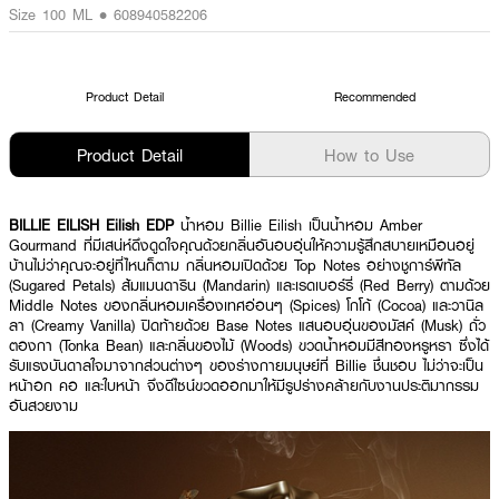
Size 100 ML • 608940582206
Product Detail
Recommended
Product Detail
How to Use
BILLIE EILISH Eilish EDP
น้ำหอม Billie Eilish เป็นน้ำหอม Amber
Gourmand ที่มีเสน่ห์ดึงดูดใจคุณด้วยกลิ่นอันอบอุ่นให้ความรู้สึกสบายเหมือนอยู่
บ้านไม่ว่าคุณจะอยู่ที่ไหนก็ตาม กลิ่นหอมเปิดด้วย Top Notes อย่างชูการ์พีทัล
(Sugared Petals) ส้มแมนดาริน (Mandarin) และเรดเบอร์รี่ (Red Berry) ตามด้วย
Middle Notes ของกลิ่นหอมเครื่องเทศอ่อนๆ (Spices) โกโก้ (Cocoa) และวานิล
ลา (Creamy Vanilla) ปิดท้ายด้วย Base Notes แสนอบอุ่นของมัสค์ (Musk) ถั่ว
ตองกา (Tonka Bean) และกลิ่นของไม้ (Woods) ขวดน้ำหอมมีสีทองหรูหรา ซึ่งได้
รับแรงบันดาลใจมาจากส่วนต่างๆ ของร่างกายมนุษย์ที่ Billie ชื่นชอบ ไม่ว่าจะเป็น
หน้าอก คอ และใบหน้า จึงดีไซน์ขวดออกมาให้มีรูปร่างคล้ายกับงานประติมากรรม
อันสวยงาม