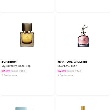
BURBERRY
JEAN PAUL GAULTIER
My Burberry Black Edp
SCANDAL EDP
(20%)
(25%)
฿2,872
฿5,078
฿3,590
฿6,770
3 Variations
2 Variations