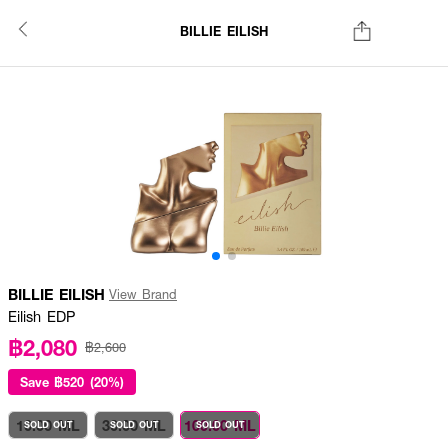
BILLIE EILISH
BILLIE EILISH
View Brand
Eilish EDP
฿2,080
฿2,600
Save
฿520 (20%)
10.00 ML
30.00 ML
100.00 ML
SOLD OUT
SOLD OUT
SOLD OUT