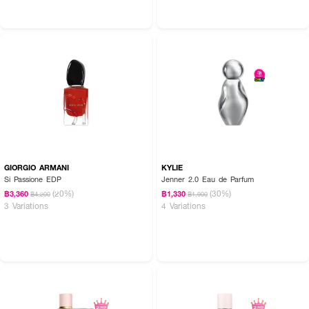
GIORGIO ARMANI
KYLIE
Si Passione EDP
Jenner 2.0 Eau de Parfum
(20%)
(30%)
฿3,360
฿1,330
฿4,200
฿1,900
3 Variations
4 Variations