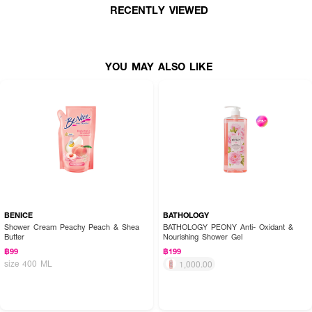
● ปลอบประโลมผิวแพ้ง่าย ไม่ระคายเคือง
RECENTLY VIEWED
● อุดมไบโอลิปิดจากพืช + Niacinamide เสริมเซราไมด์
● เลขที่จดแจ้ง: 10-2-6600001108
YOU MAY ALSO LIKE
● ปริมาณสุทธิ: 1 L × 2 ขวด
How to Use :
● บีบออยล์ลงบนผิวเปียก นวดเบา ๆ ให้ฟองนุ่ม
● ล้างออกด้วยน้ำสะอาด และตามด้วยครีมบำรุงผิว
…เติมความชุ่มชื้นให้ผิวเนียนนุ่มน่าสัมผัส ด้วยออยล์ล้างผิวสูตรเข้มข้นที่ใครผิวแห้
BENICE
BATHOLOGY
งก็เลิฟ! 🌿🛁
Shower Cream Peachy Peach & Shea
BATHOLOGY PEONY Anti- Oxidant &
Butter
Nourishing Shower Gel
฿99
฿199
size 400 ML
1,000.00