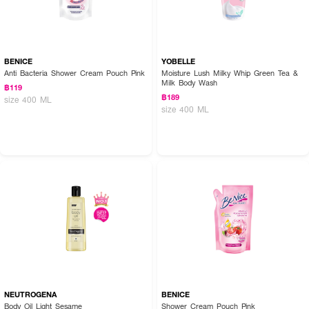
BENICE
YOBELLE
Anti Bacteria Shower Cream Pouch Pink
Moisture Lush Milky Whip Green Tea &
Milk Body Wash
฿119
฿189
size 400 ML
size 400 ML
NEUTROGENA
BENICE
Body Oil Light Sesame
Shower Cream Pouch Pink