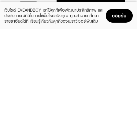
ADD TO BAG
เว็บไซต์ EVEANDBOY เราใช้คุกกี้เพื่อพัฒนาประสิทธิภาพ และ
ยอมรับ
ประสบการณ์ที่ดีในการใช้เว็บไซต์ของคุณ คุณสามารถศึกษา
รายละเอียดได้ที่
เรียนรู้เกี่ยวกับคุกกี้ของเบราว์เซอร์เพิ่มเติม
Home
Home
Promotions
Promotions
Shopping Bag
Shopping Bag
Account
Account
YOBELLE
BENICE
Sparkling White Milky Whip Cherry
Shower Cream Pouch Mystic White
Blossom & Milk Body Wash
฿99
฿189
size 400 ML
size 400 ML
ULTRA MILD
EUCERIN