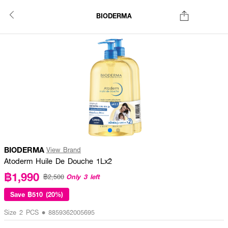
BIODERMA
BIODERMA
View Brand
Atoderm Huile De Douche 1Lx2
฿1,990
Only 3 left
฿2,500
Save
฿510 (20%)
Size 2 PCS • 8859362005695