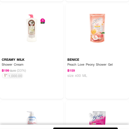
CREAMY MILK
BENICE
Shower Cream
Peach Love Peony Shower Gel
(33%)
฿199
฿159
฿299
size 400 ML
1,000.00