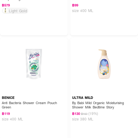
฿579
฿99
size 400 ML
Light Gold
BENICE
ULTRA MILD
Anti Bacteria Shower Cream Pouch
By Babi Mild Organic Moisturising
Green
Shower Milk Bedtime Story
(19%)
฿119
฿130
฿160
size 400 ML
size 380 ML