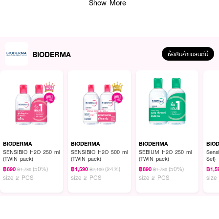
Show More
BIODERMA
ซื้อสินค้าแบรนด์นี้
ผลลัพธ์ที่ได้ :
Bioderma Sebium Gel Moussant
เจลล้างหน้า ช่วยทำความสะอาดผิวล้ำลึกและ
อ่อนโยน ป้องกันรูขุมขนอุดตัน พร้อมช่วยคืนความชุ่มชื้นให้ผิว ลดความมันและ
BIODERMA
BIODERMA
BIODERMA
BIO
แบคทีเรีย สาเหตุของการเกิดสิว
SENSIBIO H2O 250 ml
SENSIBIO H2O 500 ml
SEBIUM H2O 250 ml
Sensi
(TWIN pack)
(TWIN pack)
(TWIN pack)
Set)
• ทำความสะอาดผิวได้อย่างล้ำลึก
(50%)
(24%)
(50%)
฿890
฿1,590
฿890
฿1,5
฿1,780
฿2,100
฿1,780
size 2 PCS
size 2 PCS
size 2 PCS
size
• ช่วยควบคุมการทำงานของต่อมไขมัน
• ป้องกันไม่ให้เกิดการอุดตันในรูขุมขน
• ปราศจากสารตึงผิว