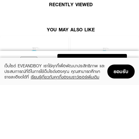
RECENTLY VIEWED
• อ่อนโยนแม้บริเวณรอบดวงตาที่บอบบาง
How to Use :
YOU MAY ALSO LIKE
• ทาลงบนผิวหน้าที่เปียก
• ลูบเบาๆ จนเกิดฟองแล้วล้างออก
• ใช้วันละสองครั้ง ตอนเช้าและตอนเย็น
ADD TO BAG
เว็บไซต์ EVEANDBOY เราใช้คุกกี้เพื่อพัฒนาประสิทธิภาพ และ
ยอมรับ
ประสบการณ์ที่ดีในการใช้เว็บไซต์ของคุณ คุณสามารถศึกษา
รายละเอียดได้ที่
เรียนรู้เกี่ยวกับคุกกี้ของเบราว์เซอร์เพิ่มเติม
Home
Home
Promotions
Promotions
Shopping Bag
Shopping Bag
Account
Account
CERAVE
CERAVE
SA Smoothing Cleanser
SA Smoothing Cleanser
฿570
฿830
size 236 ML
size 473 ML