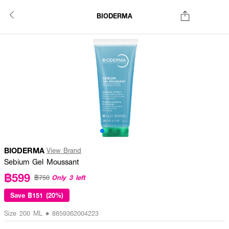
BIODERMA
BIODERMA
View Brand
Sebium Gel Moussant
฿599
Only 3 left
฿750
Save
฿151 (20%)
Size 200 ML • 8859362004223