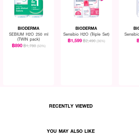
BIODERMA
BIODERMA
BI
SEBIUM H2O 250 ml
Sensibio H2O (Triple Set)
Sensibi
(TWIN pack)
฿1,599
฿
฿2,490
(36%)
฿890
฿1,780
(50%)
RECENTLY VIEWED
YOU MAY ALSO LIKE