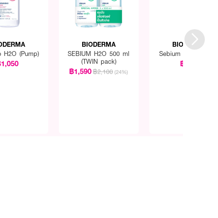
ODERMA
BIODERMA
BIODERMA
o H2O (Pump)
SEBIUM H2O 500 ml
Sebium Pore Refine
(TWIN pack)
1,050
฿940
฿1,590
฿2,100
(24%)