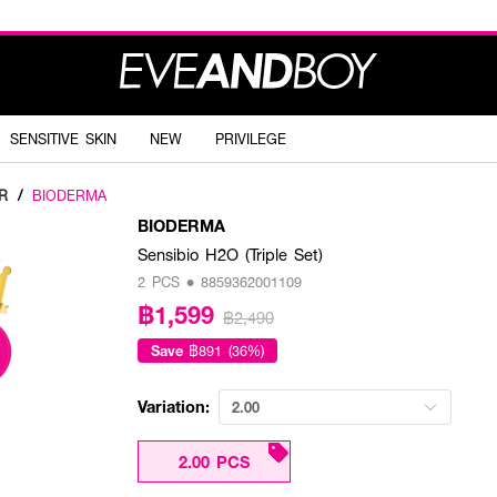
SENSITIVE SKIN
NEW
PRIVILEGE
R
/
BIODERMA
BIODERMA
Sensibio H2O (Triple Set)
2 PCS • 8859362001109
฿1,599
฿2,490
Save
฿891 (36%)
Variation:
2.00
2.00 PCS