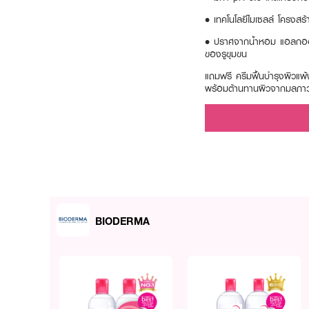
• เทคโนโลยีไมเซลล์ โครงสร
• ปราศจากน้ำหอม แอลกอฮอล
ของรูขุมขน
แถมฟรี ครีมฟื้นบำรุงผิวแพ้
พร้อมต้านทานผิวจากมลภาวะและ
BIODERMA