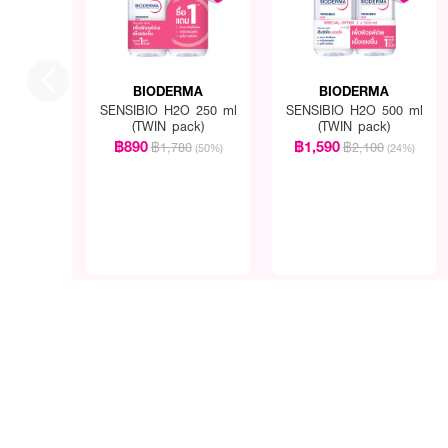
BIODERMA
BIODERMA
SENSIBIO H2O 250 ml
SENSIBIO H2O 500 ml
(TWIN pack)
(TWIN pack)
฿890
฿1,590
฿1,780
฿2,100
(50%)
(24%)