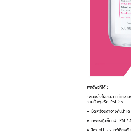
ผลลัพธ์ที่ได้ :
คลีนซิ่งไบโอมิเมติก ทำควา
รวมทั้งฝุ่นพิษ PM 2.5
• เช็ดเครื่องสำอางกันน้ำแ
• เคลียร์ฝุ่นเล็กกว่า PM 
• มีค่า pH 5.5 ใกล้เคียงกั