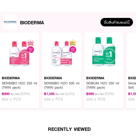
BIODERMA
ซื้อสินค้าแบรนด์นี้
ผลลัพธ์ที่ได้ :
BIODERMA
BIODERMA
BIODERMA
BIO
SENSIBIO H2O 250 ml
SENSIBIO H2O 500 ml
SEBIUM H2O 250 ml
Sensi
Bioderma Sensibio Micellar Cleansing Oil
คลีนซิ่งออยล์ สำหรับผิวแพ้
(TWIN pack)
(TWIN pack)
(TWIN pack)
Set)
ระคายง่าย ทำความสะอาดเครื่องสำอางและสิ่งสกปรกล้ำลึก ด้วย เทคโนโลยี
(50%)
(24%)
(50%)
฿890
฿1,590
฿890
฿1,5
฿1,780
฿2,100
฿1,780
ดับเบิ้ล แอคชั่นไมซล่า พร้อมกรดอะมิโน และโอเมก้า 3-6 ฟื้นบำรุงปราการผิวให้
size 2 PCS
size 2 PCS
size 2 PCS
size
แข็งแรง พร้อมปลอบประโลมผิวระคาย คลีนซิ่งออยล์เปลี่ยนเป็นเนื้อน้ำนมเมื่อ
สัมผัสน้ำ สามารถล้างออกด้วยน้ำสะอาด ใช้ทำความสะอาดทั่วใบหน้า รอบดวงตา
และริมฝีปาก ผ่านการทดสอบตามมาตรฐานแพทย์ผิวหนังและจักษุแพทย์ ปราศจาก
น้ำหอม และไม่ก่อให้เกิดสิว
RECENTLY VIEWED
·
คลีนซิ่งออยล์ สำหรับผิวแพ้ ระคายง่าย