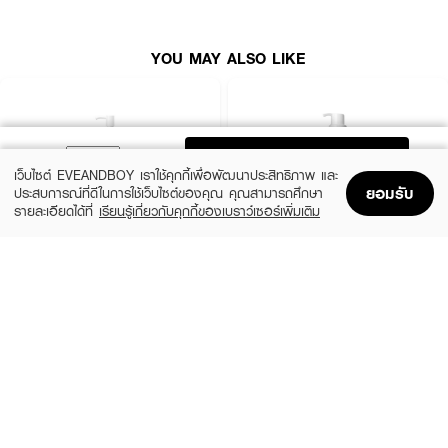
·
ทำความสะอาดเครื่องสำอางและสิ่งสกปรกล้ำลึก
·
ฟื้นบำรุงปราการผิวให้แข็งแรง พร้อมปลอบประโลมผิวระคาย
YOU MAY ALSO LIKE
·
คลีนซิ่งออยล์เปลี่ยนเป็นเนื้อน้ำนมเมื่อสัมผัสน้ำ สามารถล้างออกด้วยน้ำสะอาด
·
ใช้ทำความสะอาดทั่วใบหน้า รอบดวงตา และริมฝีปาก
·
ผ่านการทดสอบตามมาตรฐานแพทย์ผิวหนังและจักษุแพทย์
ADD TO BAG
·
ปราศจากน้ำหอม และไม่ก่อให้เกิดสิว
เว็บไซต์ EVEANDBOY เราใช้คุกกี้เพื่อพัฒนาประสิทธิภาพ และ
ยอมรับ
ประสบการณ์ที่ดีในการใช้เว็บไซต์ของคุณ คุณสามารถศึกษา
รายละเอียดได้ที่
เรียนรู้เกี่ยวกับคุกกี้ของเบราว์เซอร์เพิ่มเติม
Home
Home
Promotions
Promotions
Shopping Bag
Shopping Bag
Account
Account
How To Use :
กดฝาปั๊มคลีนซิ่งออยล์ 2 ครั้ง นวดเป็นวงกลมทั่วใบหน้าที่ยังแห้ง รอบดวงตา
ANUA
SKIN1004
และริมฝีปาก ใช้น้ำเล็กน้อยนวดวนให้เกิดน้ำนม จากนั้นล้างออกด้วยน้ำเปล่า ในเวลา
Heartleaf Pore Control Cleansing Oil
Madagascar Centella Light Cleansing Oil
เช้าและและก่อนนอน
(19%)
฿660
฿890
฿810
size 200 ML
size 200 ML