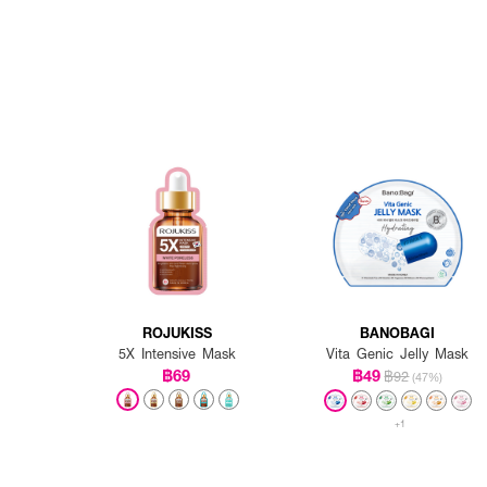
ROJUKISS
BANOBAGI
5X Intensive Mask
Vita Genic Jelly Mask
฿69
฿49
฿92
(47%)
+1