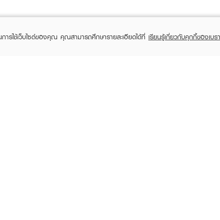
ในการใช้เว็บไซต์ของคุณ คุณสามารถศึกษารายละเอียดได้ที่
เรียนรู้เกี่ยวกับคุกกี้ของเบรา
TOMER CARE
EVEANDBOY MEMBER
 Shopping
Member registration
 store
t us