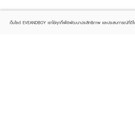
เว็บไซต์ EVEANDBOY เราใช้คุกกี้เพื่อพัฒนาประสิทธิภาพ และประสบการณ์ที่ดี
ABOUT EVEANDBOY
CUS
Brand story
Online
Privacy Policy
Find a
Terms and Conditions
Contac
Sell on EVEANDBOY
Whistleblowing