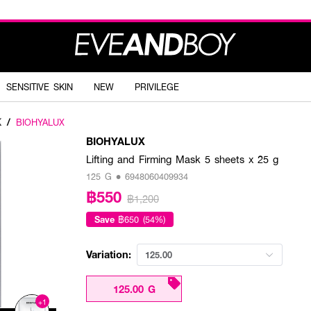
SENSITIVE SKIN
NEW
PRIVILEGE
K
/
BIOHYALUX
BIOHYALUX
Lifting and Firming Mask 5 sheets x 25 g
125 G • 6948060409934
฿550
฿1,200
Save
฿650 (54%)
Variation:
125.00
125.00 G
+1