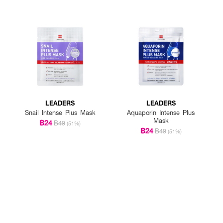
LEADERS
LEADERS
Snail Intense Plus Mask
Aquaporin Intense Plus
Mask
฿24
฿49
(51%)
฿24
฿49
(51%)