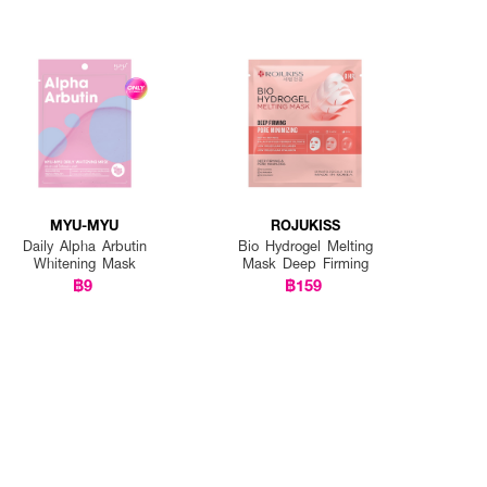
MYU-MYU
ROJUKISS
Daily Alpha Arbutin
Bio Hydrogel Melting
Whitening Mask
Mask Deep Firming
฿9
฿159