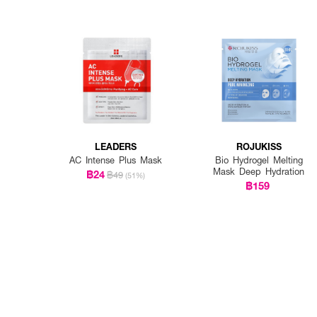
LEADERS
ROJUKISS
AC Intense Plus Mask
Bio Hydrogel Melting
Mask Deep Hydration
฿24
฿49
(51%)
฿159