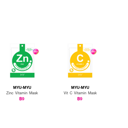
MYU-MYU
MYU-MYU
Zinc Vitamin Mask
Vit C Vitamin Mask
฿9
฿9