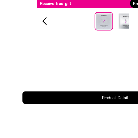
Receive free gift
Fr
Product Detail