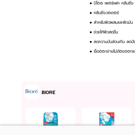
● บิโอเร เพอร์เฟค คลีนซิ่ง
● คลีนซิ่งวอเตอร์
● สำหรับผิวผสมและผิวมัน
● ช่วยให้ผิวสดชื่น
● ลดความมันส่วนเกิน ลดป
● เช็ดออกง่ายไม่ต้องออกแ
How to Use :
เทคลีนซิ่งวอเตอร์ลงบนสำลี
BIORE