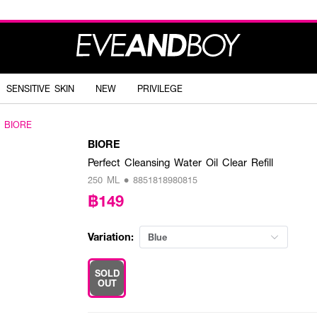
SENSITIVE SKIN
NEW
PRIVILEGE
BIORE
BIORE
Perfect Cleansing Water Oil Clear Refill
250 ML • 8851818980815
฿149
Variation:
Blue
SOLD
OUT