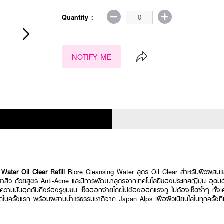
Quantity :
NOTIFY ME
Water Oil Clear Refill
Biore Cleansing Water สูตร Oil Clear สำหรับผิวผสมและ
สิว ด้วยสูตร Anti-Acne และมีการพัฒนาสูตรจากเทคโนโลยีของประเทศญี่ปุ่น อุดมด้
ละความมันอุดตันถึงร่องรูขุมขน เช็ดออกง่ายโดยไม่ต้องออกแรงถู ไม่ต้องเช็ดซ้ำๆ ทั้
ในครั้งแรก พร้อมผสานน้ำแร่ธรรมชาติจาก Japan Alps เผื่อผิวเนียนใสในทุกครั้งที่เ