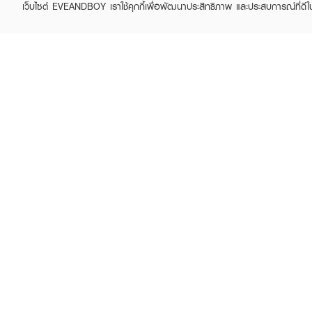
เว็บไซต์ EVEANDBOY เราใช้คุกกี้เพื่อพัฒนาประสิทธิภาพ และประสบการณ์ที่ดี
BIORE
BIORE
UV Aqua Rich Watery
UV Aqua Rich Watery
Essence SPF50+ PA++++
Essence SPF50+ PA++++
฿90
฿585
฿129
฿650
(30%)
(10%)