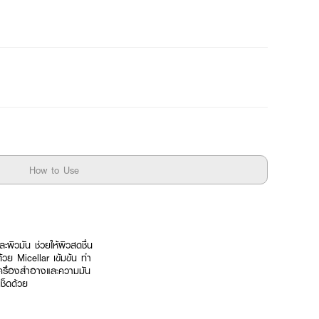
How to Use
ผิวมัน ช่วยให้ผิวสดชื่น
วย Micellar เข้มข้น ทำ
งเครื่องสำอางและความมัน
ช็ดด้วย