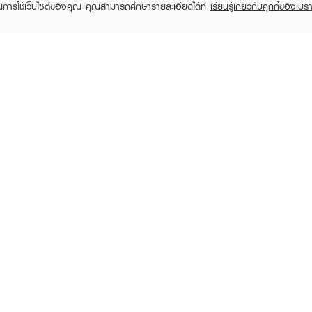
ในการใช้เว็บไซต์ของคุณ คุณสามารถศึกษารายละเอียดได้ที่
เรียนรู้เกี่ยวกับคุกกี้ของเบรา
BIORE
BIORE
UV Aquarich Watery
UV Anti Pollution Body
UV Anti 
Jelly Whitening
Care Serum SPF50+
Care S
PA+++
฿290
฿129
RECENTLY VIEWED