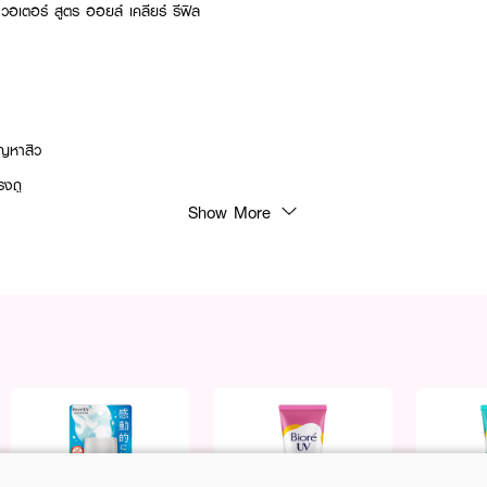
 วอเตอร์ สูตร ออยล์ เคลียร์ รีฟิล
ัญหาสิว
รงถู
Show More
 แล้วเช็ดรอบดวงตา ปาก และทั่วใบหน้า จนไม่เหลือคราบบนแผ่น