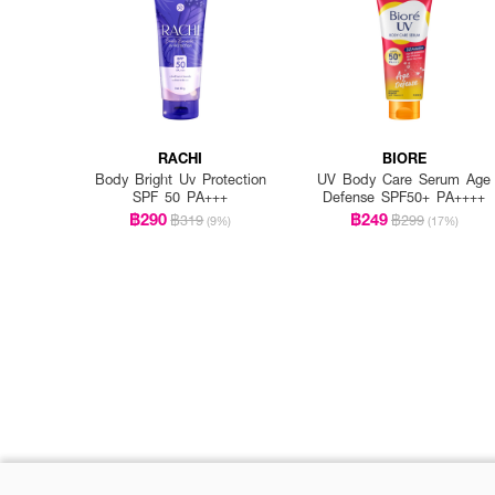
RACHI
BIORE
Body Bright Uv Protection
UV Body Care Serum Age
SPF 50 PA+++
Defense SPF50+ PA++++
฿290
฿249
฿319
฿299
(9%)
(17%)