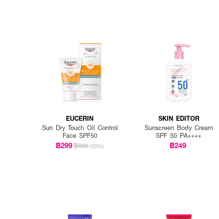
EUCERIN
SKIN EDITOR
Sun Dry Touch Oil Control
Sunscreen Body Cream
Face SPF50
SPF 50 PA++++
฿299
฿249
฿600
(50%)