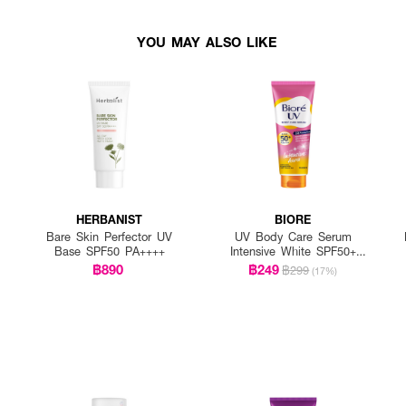
YOU MAY ALSO LIKE
HERBANIST
BIORE
Bare Skin Perfector UV
UV Body Care Serum
Base SPF50 PA++++
Intensive White SPF50+
PA++++
฿890
฿249
฿299
(17%)