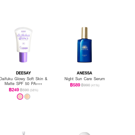
DEESAY
ANESSA
Daifuku Glowy Soft Skin &
Night Sun Care Serum
Matte SPF 50 PA+++
฿589
฿990
(41%)
฿249
฿590
(58%)