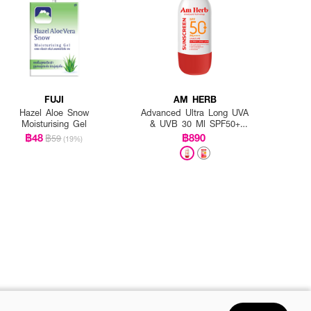
FUJI
AM HERB
Hazel Aloe Snow
Advanced Ultra Long UVA
Moisturising Gel
& UVB 30 Ml SPF50+
PA++++
฿48
฿890
฿59
(19%)