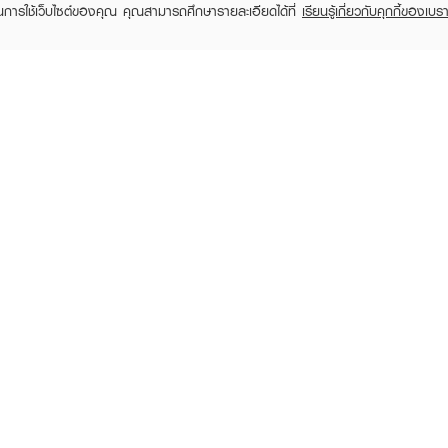
ในการใช้เว็บไซต์ของคุณ คุณสามารถศึกษารายละเอียดได้ที่
เรียนรู้เกี่ยวกับคุกกี้ของเบรา
TOMER CARE
EVEANDBOY MEMBER
 Shopping
Member registration
 store
t us