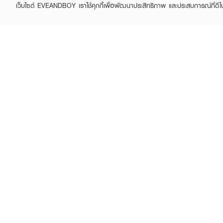
เว็บไซต์ EVEANDBOY เราใช้คุกกี้เพื่อพัฒนาประสิทธิภาพ และประสบการณ์ที่ดี
ABOUT EVEANDBOY
CUS
Brand story
Online
Privacy Policy
Find a
Terms and Conditions
Contac
Sell on EVEANDBOY
Whistleblowing