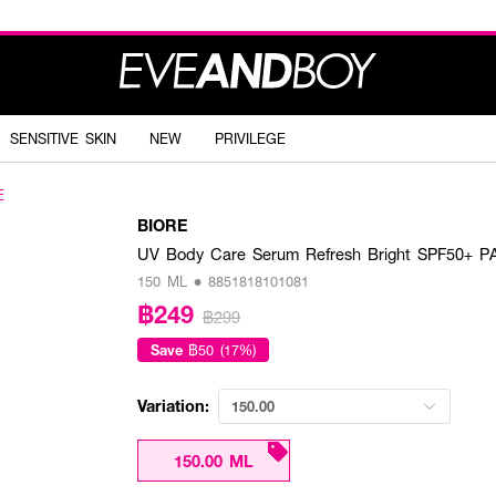
SENSITIVE SKIN
NEW
PRIVILEGE
E
BIORE
UV Body Care Serum Refresh Bright SPF50+ P
150 ML • 8851818101081
฿249
฿299
Save
฿50 (17%)
Variation:
150.00
150.00 ML